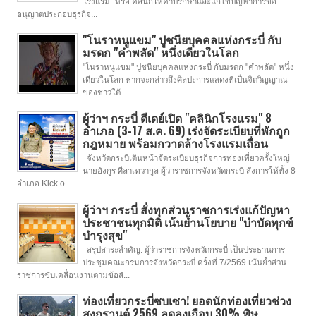
โรงแรม" หรือ คลินิกให้คำปรึกษาและแก้ไขปัญหาการขอ
อนุญาตประกอบธุรกิจ...
"โนราหนูแขม" ปูชนียบุคคลแห่งกระบี่ กับ
มรดก "คำพลัด" หนึ่งเดียวในโลก
"โนราหนูแขม" ปูชนียบุคคลแห่งกระบี่ กับมรดก "คำพลัด" หนึ่ง
เดียวในโลก หากจะกล่าวถึงศิลปะการแสดงที่เป็นจิตวิญญาณ
ของชาวใต้ ...
ผู้ว่าฯ กระบี่ ดีเดย์เปิด "คลินิกโรงแรม" 8
อำเภอ (3-17 ส.ค. 69) เร่งจัดระเบียบที่พักถูก
กฎหมาย พร้อมกวาดล้างโรงแรมเถื่อน
จังหวัดกระบี่เดินหน้าจัดระเบียบธุรกิจการท่องเที่ยวครั้งใหญ่
นายอังกูร ศีลาเทวากูล ผู้ว่าราชการจังหวัดกระบี่ สั่งการให้ทั้ง 8
อำเภอ Kick o...
ผู้ว่าฯ กระบี่ สั่งทุกส่วนราชการเร่งแก้ปัญหา
ประชาชนทุกมิติ เน้นย้ำนโยบาย "บำบัดทุกข์
บำรุงสุข"
สรุปสาระสำคัญ: ผู้ว่าราชการจังหวัดกระบี่ เป็นประธานการ
ประชุมคณะกรมการจังหวัดกระบี่ ครั้งที่ 7/2569 เน้นย้ำส่วน
ราชการขับเคลื่อนงานตามข้อสั...
ท่องเที่ยวกระบี่ซบเซา! ยอดนักท่องเที่ยวช่วง
สงกรานต์ 2569 ลดลงเกือบ 30% พิษ