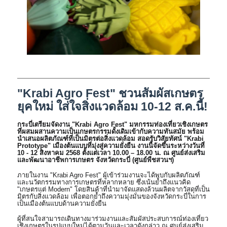
"Krabi Agro Fest" ชวนสัมผัสเกษตร
ยุคใหม่ ใส่ใจสิ่งแวดล้อม 10-12 ส.ค.นี้!
กระบี่เตรียมจัดงาน "Krabi Agro Fest" มหกรรมท่องเที่ยวเชิงเกษตร
ที่ผสมผสานความเป็นเกษตรกรรมดั้งเดิมเข้ากับความทันสมัย พร้อม
นำเสนอผลิตภัณฑ์ที่เป็นมิตรต่อสิ่งแวดล้อม สอดรับวิสัยทัศน์ "Krabi
Prototype" เมืองต้นแบบที่มุ่งสู่ความยั่งยืน งานนี้จัดขึ้นระหว่างวันที่
10 - 12 สิงหาคม 2568 ตั้งแต่เวลา 10.00 – 18.00 น. ณ ศูนย์ส่งเสริม
และพัฒนาอาชีพการเกษตร จังหวัดกระบี่ (ศูนย์พืชสวนฯ)
ภายในงาน "Krabi Agro Fest" ผู้เข้าร่วมงานจะได้พบกับผลิตภัณฑ์
และนวัตกรรมทางการเกษตรที่หลากหลาย ซึ่งเน้นย้ำถึงแนวคิด
"เกษตรแต่ Modern" โดยสินค้าที่นำมาจัดแสดงล้วนผลิตจากวัสดุที่เป็น
มิตรกับสิ่งแวดล้อม เพื่อตอกย้ำถึงความมุ่งมั่นของจังหวัดกระบี่ในการ
เป็นเมืองต้นแบบด้านความยั่งยืน
ผู้ที่สนใจสามารถเดินทางมาร่วมงานและสัมผัสประสบการณ์ท่องเที่ยว
เชิงเกษตรในรูปแบบใหม่ได้ตามวันและเวลาดังกล่าว ณ ศูนย์ส่งเสริม