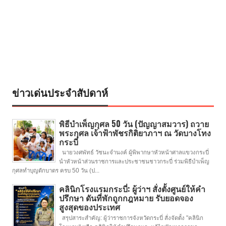
ข่าวเด่นประจำสัปดาห์
พิธีบำเพ็ญกุศล 50 วัน (ปัญญาสมวาร) ถวาย
พระกุศล เจ้าฟ้าพัชรกิติยาภาฯ ณ วัดบางโทง
กระบี่
นายวงศพัทธ์ วัชนะจำนงค์ ผู้พิพากษาหัวหน้าศาลแขวงกระบี่
นำหัวหน้าส่วนราชการและประชาชนชาวกระบี่ ร่วมพิธีบำเพ็ญ
กุศลทำบุญตักบาตร ครบ 50 วัน (ป...
คลินิกโรงแรมกระบี่: ผู้ว่าฯ สั่งตั้งศูนย์ให้คำ
ปรึกษา ดันที่พักถูกกฎหมาย รับยอดจอง
สูงสุดของประเทศ
สรุปสาระสำคัญ: ผู้ว่าราชการจังหวัดกระบี่ สั่งจัดตั้ง "คลินิก