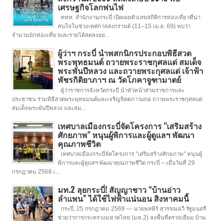
เศรษฐกิจโลกพ่นไฟ
ททท. สำนักงานกระบี่ เปิดเผยตัวเลขสถิติการท่องเที่ยวที่น่า
สนใจในช่วงเทศกาลสงกรานต์ (11–15 เม.ย. 69) พบว่า
จำนวนนักท่องเที่ยวและรายได้ลดลงอย...
ผู้ว่าฯ กระบี่ นำพสกนิกรประกอบพิธีสวด
พระพุทธมนต์ ถวายพระราชกุศลแด่ สมเด็จ
พระพันปีหลวง และถวายพระกุศลแด่ เจ้าฟ้า
พัชรกิติยาภาฯ ณ วัดโภคาจูฑามาตย์
ผู้ว่าราชการจังหวัดกระบี่ นำหัวหน้าส่วนราชการและ
ประชาชน ร่วมพิธีสวดพระพุทธมนต์และเจริญจิตตภาวuna ถวายพระราชกุศลแด่
สมเด็จพระพันปีหลวง และสม...
เทศบาลเมืองกระบี่จัดโครงการ "เสริมสร้าง
ศักยภาพ" หนุนผู้พิการและผู้ดูแลฯ พัฒนา
คุณภาพชีวิต
เทศบาลเมืองกระบี่จัดโครงการ "เสริมสร้างศักยภาพ" หนุนผู้
พิการและผู้ดูแลฯ พัฒนาคุณภาพชีวิต กระบี่ – เมื่อวันที่ 29
กรกฎาคม 2568 เ...
มท.2 ลุยกระบี่! สัญญาชาว “บ้านอ่าว
ลำแพน” ได้ใช้ไฟฟ้าแน่นอน สิงหาคมนี้
กระบี่, 25 กรกฎาคม 2569 — นายพลพีร์ สุวรรณฉวี รัฐมนตรี
ช่วยว่าการกระทรวงมหาดไทย (มท.2) ลงพื้นที่ตรวจเยี่ยม บ้าน