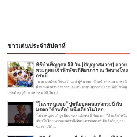
ข่าวเด่นประจำสัปดาห์
พิธีบำเพ็ญกุศล 50 วัน (ปัญญาสมวาร) ถวาย
พระกุศล เจ้าฟ้าพัชรกิติยาภาฯ ณ วัดบางโทง
กระบี่
นายวงศพัทธ์ วัชนะจำนงค์ ผู้พิพากษาหัวหน้าศาลแขวงกระบี่
นำหัวหน้าส่วนราชการและประชาชนชาวกระบี่ ร่วมพิธีบำเพ็ญ
กุศลทำบุญตักบาตร ครบ 50 วัน (ป...
"โนราหนูแขม" ปูชนียบุคคลแห่งกระบี่ กับ
มรดก "คำพลัด" หนึ่งเดียวในโลก
"โนราหนูแขม" ปูชนียบุคคลแห่งกระบี่ กับมรดก "คำพลัด" หนึ่ง
เดียวในโลก หากจะกล่าวถึงศิลปะการแสดงที่เป็นจิตวิญญาณ
ของชาวใต้ ...