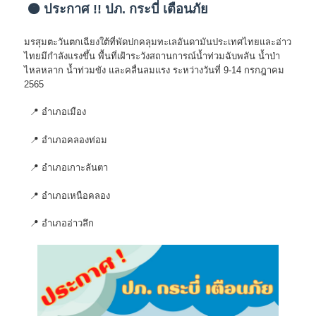
🟠 ประกาศ !! ปภ. กระบี่ เตือนภัย
มรสุมตะวันตกเฉียงใต้ที่พัดปกคลุมทะเลอันดามันประเทศไทยและอ่าว
ไทยมีกำลังแรงขึ้น พื้นที่เฝ้าระวังสถานการณ์น้ำท่วมฉับพลัน น้ำป่า
ไหลหลาก น้ำท่วมขัง และคลื่นลมแรง ระหว่างวันที่ 9-14 กรกฎาคม
2565
📍 อำเภอเมือง
📍 อำเภอคลองท่อม
📍 อำเภอเกาะลันตา
📍 อำเภอเหนือคลอง
📍 อำเภออ่าวลึก