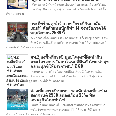
จังหวัดกระบี่เดินหน้าจัดระเบียบธุรกิจการท่องเที่ยวครั้งใหญ่
นายอังกูร ศีลาเทวากูล ผู้ว่าราชการจังหวัดกระบี่ สั่งการให้ทั้ง 8
อำเภอ Kick o...
กระบี่พร้อมลุย! เจ้าภาพ “กระบี่อันดามัน
เกมส์” คัดตัวแทนนักกีฬา 14 จังหวัดภาคใต้
พฤศจิกายน 2569 นี้
จังหวัดกระบี่เดินหน้าเตรียมความพร้อมครั้งใหญ่! ติดตามความ
คืบหน้าการเป็นเจ้าภาพจัดการแข่งขัน “กระบี่อันดามันเกมส์”
การแข่งขันกีฬาเยาวชนแห่งช...
มท.2 ลงพื้นที่กระบี่ มอบโฉนดที่ดินทำกิน
ตามโครงการ “มอบโฉนดที่ดินทั่วไทย นำสุข
คลายทุกข์ให้ประชาชน” ปี 69
กระทรวงมหาดไทย โดยกรมที่ดิน เดินหน้าโครงการเดิน
สำรวจออกโฉนดที่ดิน ประจำปีงบประมาณ 2569 มุ่งสร้าง
ความมั่นคงในที่อยู่อาศัยและที่ทำกิน ลดความ...
ท่องเที่ยวกระบี่ซบเซา! ยอดนักท่องเที่ยวช่วง
สงกรานต์ 2569 ลดลงเกือบ 30% พิษ
เศรษฐกิจโลกพ่นไฟ
ททท. สำนักงานกระบี่ เปิดเผยตัวเลขสถิติการท่องเที่ยวที่น่า
สนใจในช่วงเทศกาลสงกรานต์ (11–15 เม.ย. 69) พบว่า
จำนวนนักท่องเที่ยวและรายได้ลดลงอย...