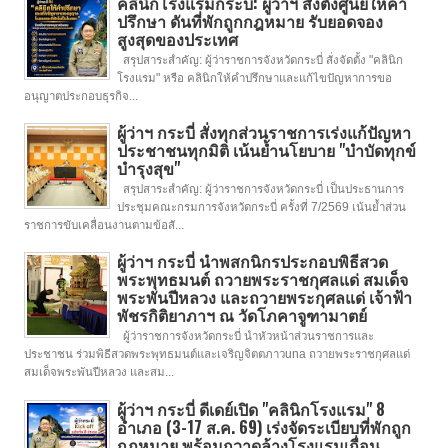
คลินิกโรงแรมกระบี่: ผู้ว่าฯ สั่งตั้งศูนย์ให้คำ
ปรึกษา ดันที่พักถูกกฎหมาย รับยอดจอง
สูงสุดของประเทศ
สรุปสาระสำคัญ: ผู้ว่าราชการจังหวัดกระบี่ สั่งจัดตั้ง "คลินิก
โรงแรม" หรือ คลินิกให้คำปรึกษาและแก้ไขปัญหาการขอ
อนุญาตประกอบธุรกิจ...
ผู้ว่าฯ กระบี่ สั่งทุกส่วนราชการเร่งแก้ปัญหา
ประชาชนทุกมิติ เน้นย้ำนโยบาย "บำบัดทุกข์
บำรุงสุข"
สรุปสาระสำคัญ: ผู้ว่าราชการจังหวัดกระบี่ เป็นประธานการ
ประชุมคณะกรมการจังหวัดกระบี่ ครั้งที่ 7/2569 เน้นย้ำส่วน
ราชการขับเคลื่อนงานตามข้อสั...
ผู้ว่าฯ กระบี่ นำพสกนิกรประกอบพิธีสวด
พระพุทธมนต์ ถวายพระราชกุศลแด่ สมเด็จ
พระพันปีหลวง และถวายพระกุศลแด่ เจ้าฟ้า
พัชรกิติยาภาฯ ณ วัดโภคาจูฑามาตย์
ผู้ว่าราชการจังหวัดกระบี่ นำหัวหน้าส่วนราชการและ
ประชาชน ร่วมพิธีสวดพระพุทธมนต์และเจริญจิตตภาวuna ถวายพระราชกุศลแด่
สมเด็จพระพันปีหลวง และสม...
ผู้ว่าฯ กระบี่ ดีเดย์เปิด "คลินิกโรงแรม" 8
อำเภอ (3-17 ส.ค. 69) เร่งจัดระเบียบที่พักถูก
กฎหมาย พร้อมกวาดล้างโรงแรมเถื่อน