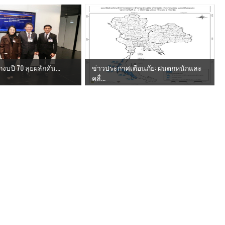
ถกงบปี 70 ลุยผลักดัน...
ข่าวประกาศเตือนภัย: ฝนตกหนักและ
คลื่...