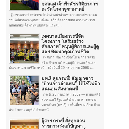
กุศลแด่ เจ้าฟ้าพัชรกิติยาภาฯ
ณ วัดโภคาจูฑามาตย์
ผู้ว่าราชการจังหวัดกระบี่ นำหัวหน้าส่วนราชการและประชาชน
ร่วมพิธีสวดพระพุทธมนต์และเจริญจิตตภาวuna ถวายพระราช
กุศลแด่สมเด็จพระพันปีหลวง และสม...
เทศบาลเมืองกระบี่จัด
โครงการ "เสริมสร้าง
ศักยภาพ" หนุนผู้พิการและผู้ดู
แลฯ พัฒนาคุณภาพชีวิต
เทศบาลเมืองกระบี่จัดโครงการ "เสริม
สร้างศักยภาพ" หนุนผู้พิการและผู้ดูแลฯ
พัฒนาคุณภาพชีวิต กระบี่ – เมื่อวันที่ 29 กรกฎาคม 2568 เ...
มท.2 ลุยกระบี่! สัญญาชาว
“บ้านอ่าวลำแพน” ได้ใช้ไฟฟ้า
แน่นอน สิงหาคมนี้
กระบี่, 25 กรกฎาคม 2569 — นายพลพีร์
สุวรรณฉวี รัฐมนตรีช่วยว่าการกระทรวง
มหาดไทย (มท.2) ลงพื้นที่ตรวจเยี่ยม บ้าน
อ่าวลำแพน หมู่ที่ 8 ตำบลหน้...
ผู้ว่าฯ กระบี่ สั่งทุกส่วน
ราชการเร่งแก้ปัญหา