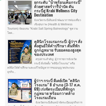
ยกระดับ “น้ำพุร้อนเค็มกระบี่”
ด้วยศาสตร์วารีบำบัด ดัน
กระบี่สู่ Krabi Wellness City
Destination
จังหวัดกระบี่เดินหน้าพัฒนาการท่องเที่ยว
เชิงสุขภาพ (Health & Wellness
Tourism) จัดอบรม "Krabi Salt Spring Balneology" ชูความ
โดด...
คลินิกโรงแรมกระบี่: ผู้ว่าฯ สั่ง
ตั้งศูนย์ให้คำปรึกษา ดันที่พัก
ถูกกฎหมาย รับยอดจองสูงสุด
ของประเทศ
สรุปสาระสำคัญ: ผู้ว่าราชการจังหวัด
กระบี่ สั่งจัดตั้ง "คลินิกโรงแรม" หรือ
คลินิกให้คำปรึกษาและแก้ไขปัญหาการขออนุญาตประกอบ
ธุรกิจ...
ผู้ว่าฯ กระบี่ ดีเดย์เปิด "คลินิก
โรงแรม" 8 อำเภอ (3-17 ส.ค.
69) เร่งจัดระเบียบที่พักถูก
กฎหมาย พร้อมกวาดล้าง
โรงแรมเถื่อน
จังหวัดกระบี่เดินหน้าจัดระเบียบธุรกิจการ