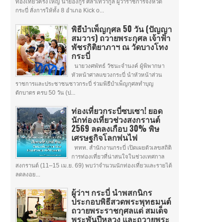
ท่องเที่ยวครั้งใหญ่ นายอังกูร ศีลาเทวากูล ผู้ว่าราชการจังหวัด
กระบี่ สั่งการให้ทั้ง 8 อำเภอ Kick o...
พิธีบำเพ็ญกุศล 50 วัน (ปัญญา
สมวาร) ถวายพระกุศล เจ้าฟ้า
พัชรกิติยาภาฯ ณ วัดบางโทง
กระบี่
นายวงศพัทธ์ วัชนะจำนงค์ ผู้พิพากษา
หัวหน้าศาลแขวงกระบี่ นำหัวหน้าส่วน
ราชการและประชาชนชาวกระบี่ ร่วมพิธีบำเพ็ญกุศลทำบุญ
ตักบาตร ครบ 50 วัน (ป...
ท่องเที่ยวกระบี่ซบเซา! ยอด
นักท่องเที่ยวช่วงสงกรานต์
2569 ลดลงเกือบ 30% พิษ
เศรษฐกิจโลกพ่นไฟ
ททท. สำนักงานกระบี่ เปิดเผยตัวเลขสถิติ
การท่องเที่ยวที่น่าสนใจในช่วงเทศกาล
สงกรานต์ (11–15 เม.ย. 69) พบว่าจำนวนนักท่องเที่ยวและรายได้
ลดลงอย...
ผู้ว่าฯ กระบี่ นำพสกนิกร
ประกอบพิธีสวดพระพุทธมนต์
ถวายพระราชกุศลแด่ สมเด็จ
พระพันปีหลวง และถวายพระ