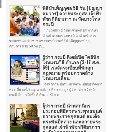
พิธีบำเพ็ญกุศล 50 วัน (ปัญญา
สมวาร) ถวายพระกุศล เจ้าฟ้า
พัชรกิติยาภาฯ ณ วัดบางโทง
กระบี่
นายวงศพัทธ์ วัชนะจำนงค์ ผู้พิพากษา
หัวหน้าศาลแขวงกระบี่ นำหัวหน้าส่วน
ราชการและประชาชนชาวกระบี่ ร่วมพิธีบำเพ็ญกุศลทำบุญ
ตักบาตร ครบ 50 วัน (ป...
ผู้ว่าฯ กระบี่ ดีเดย์เปิด "คลินิก
โรงแรม" 8 อำเภอ (3-17 ส.ค.
69) เร่งจัดระเบียบที่พักถูก
กฎหมาย พร้อมกวาดล้าง
โรงแรมเถื่อน
จังหวัดกระบี่เดินหน้าจัดระเบียบธุรกิจการ
ท่องเที่ยวครั้งใหญ่ นายอังกูร ศีลาเทวากูล ผู้ว่าราชการจังหวัด
กระบี่ สั่งการให้ทั้ง 8 อำเภอ Kick o...
ผู้ว่าฯ กระบี่ นำพสกนิกร
ประกอบพิธีสวดพระพุทธมนต์
ถวายพระราชกุศลแด่ สมเด็จ
พระพันปีหลวง และถวายพระ
กุศลแด่ เจ้าฟ้าพัชรกิติยาภาฯ