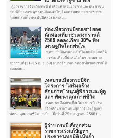
ณ วัดโภคาจูฑามาตย์
ผู้ว่าราชการจังหวัดกระบี่ นำหัวหน้าส่วนราชการและประชาชน
ร่วมพิธีสวดพระพุทธมนต์และเจริญจิตตภาวuna ถวายพระราช
กุศลแด่สมเด็จพระพันปีหลวง และสม...
ท่องเที่ยวกระบี่ซบเซา! ยอด
นักท่องเที่ยวช่วงสงกรานต์
2569 ลดลงเกือบ 30% พิษ
เศรษฐกิจโลกพ่นไฟ
ททท. สำนักงานกระบี่ เปิดเผยตัวเลขสถิติ
การท่องเที่ยวที่น่าสนใจในช่วงเทศกาล
สงกรานต์ (11–15 เม.ย. 69) พบว่าจำนวนนักท่องเที่ยวและรายได้
ลดลงอย...
เทศบาลเมืองกระบี่จัด
โครงการ "เสริมสร้าง
ศักยภาพ" หนุนผู้พิการและผู้ดู
แลฯ พัฒนาคุณภาพชีวิต
เทศบาลเมืองกระบี่จัดโครงการ "เสริม
สร้างศักยภาพ" หนุนผู้พิการและผู้ดูแลฯ
พัฒนาคุณภาพชีวิต กระบี่ – เมื่อวันที่ 29 กรกฎาคม 2568 เ...
ผู้ว่าฯ กระบี่ สั่งทุกส่วน
ราชการเร่งแก้ปัญหา
ประชาชนทุกมิติ เน้นย้ำ