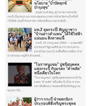
นโยบาย "บำบัดทุกข์
บำรุงสุข"
สรุปสาระสำคัญ: ผู้ว่าราชการจังหวัด
กระบี่ เป็นประธานการประชุมคณะกรมการจังหวัดกระบี่ ครั้งที่
7/2569 เน้นย้ำส่วนราชการขับเคลื่อนงานตามข้อสั...
มท.2 ลุยกระบี่! สัญญาชาว
“บ้านอ่าวลำแพน” ได้ใช้ไฟฟ้า
แน่นอน สิงหาคมนี้
กระบี่, 25 กรกฎาคม 2569 — นายพลพีร์
สุวรรณฉวี รัฐมนตรีช่วยว่าการกระทรวง
มหาดไทย (มท.2) ลงพื้นที่ตรวจเยี่ยม บ้าน
อ่าวลำแพน หมู่ที่ 8 ตำบลหน้...
"โนราหนูแขม" ปูชนียบุคคล
แห่งกระบี่ กับมรดก "คำพลัด"
หนึ่งเดียวในโลก
"โนราหนูแขม" ปูชนียบุคคลแห่งกระบี่ กับ
มรดก "คำพลัด" หนึ่งเดียวในโลก หากจะ
กล่าวถึงศิลปะการแสดงที่เป็นจิตวิญญาณ
ของชาวใต้ ...
ผู้ว่าฯ กระบี่ นำพสกนิกร
ประกอบพิธีเจริญพระพุทธ