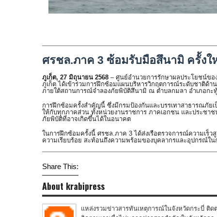
ศรชล.ภาค 3 ซ้อมรับมือสึนามิ ครั้งใหญ่
ภูเก็ต, 27 มิถุนายน 2568
– ศูนย์อำนวยการรักษาผลประโยชน์ของช
ภูเก็ต ได้เข้าร่วมการฝึกซ้อมแผนบริหารวิกฤตการณ์ระดับชาติด
ภายใต้สถานการณ์จำลองภัยพิบัติสึนามิ ณ ตำบลกมลา อำเภอกะทู้ จัง
การฝึกซ้อมครั้งสำคัญนี้ ซึ่งมีกรมป้องกันและบรรเทาสาธารณภัยเ
ให้กับทุกภาคส่วน ทั้งหน่วยงานราชการ ภาคเอกชน และประชาชนใน
ภัยพิบัติที่อาจเกิดขึ้นได้ในอนาคต
ในการฝึกซ้อมครั้งนี้ ศรชล.ภาค 3 ได้ส่งเรือตรวจการณ์ความเร็ว
ความเรียบร้อย สะท้อนถึงความพร้อมของบุคลากรและอุปกรณ์ในก
Share This:
About krabipress
แหล่งรวมข่าวสารทันเหตุการณ์ในจังหวัดกระบี่ ติดต