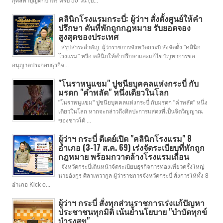
กุศลทำบุญตักบาตร ครบ 50 วัน (ป...
คลินิกโรงแรมกระบี่: ผู้ว่าฯ สั่งตั้งศูนย์ให้คำ
ปรึกษา ดันที่พักถูกกฎหมาย รับยอดจอง
สูงสุดของประเทศ
สรุปสาระสำคัญ: ผู้ว่าราชการจังหวัดกระบี่ สั่งจัดตั้ง "คลินิก
โรงแรม" หรือ คลินิกให้คำปรึกษาและแก้ไขปัญหาการขอ
อนุญาตประกอบธุรกิจ...
"โนราหนูแขม" ปูชนียบุคคลแห่งกระบี่ กับ
มรดก "คำพลัด" หนึ่งเดียวในโลก
"โนราหนูแขม" ปูชนียบุคคลแห่งกระบี่ กับมรดก "คำพลัด" หนึ่ง
เดียวในโลก หากจะกล่าวถึงศิลปะการแสดงที่เป็นจิตวิญญาณ
ของชาวใต้ ...
ผู้ว่าฯ กระบี่ ดีเดย์เปิด "คลินิกโรงแรม" 8
อำเภอ (3-17 ส.ค. 69) เร่งจัดระเบียบที่พักถูก
กฎหมาย พร้อมกวาดล้างโรงแรมเถื่อน
จังหวัดกระบี่เดินหน้าจัดระเบียบธุรกิจการท่องเที่ยวครั้งใหญ่
นายอังกูร ศีลาเทวากูล ผู้ว่าราชการจังหวัดกระบี่ สั่งการให้ทั้ง 8
อำเภอ Kick o...
ผู้ว่าฯ กระบี่ สั่งทุกส่วนราชการเร่งแก้ปัญหา
ประชาชนทุกมิติ เน้นย้ำนโยบาย "บำบัดทุกข์
บำรุงสุข"