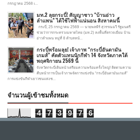
กรกฎาคม 2568 เ...
มท.2 ลุยกระบี่! สัญญาชาว “บ้านอ่าว
ลำแพน” ได้ใช้ไฟฟ้าแน่นอน สิงหาคมนี้
กระบี่, 25 กรกฎาคม 2569 — นายพลพีร์ สุวรรณฉวี รัฐมนตรี
ช่วยว่าการกระทรวงมหาดไทย (มท.2) ลงพื้นที่ตรวจเยี่ยม บ้าน
อ่าวลำแพน หมู่ที่ 8 ตำบลหน้...
กระบี่พร้อมลุย! เจ้าภาพ “กระบี่อันดามัน
เกมส์” คัดตัวแทนนักกีฬา 14 จังหวัดภาคใต้
พฤศจิกายน 2569 นี้
จังหวัดกระบี่เดินหน้าเตรียมความพร้อมครั้งใหญ่! ติดตามความ
คืบหน้าการเป็นเจ้าภาพจัดการแข่งขัน “กระบี่อันดามันเกมส์”
การแข่งขันกีฬาเยาวชนแห่งช...
จำนวนผู้เข้าชมทั้งหมด
4
7
3
9
7
6