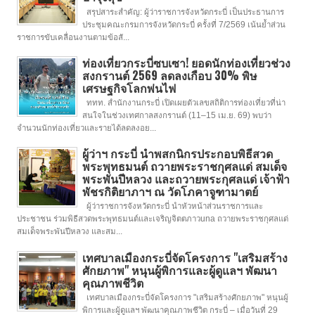
สรุปสาระสำคัญ: ผู้ว่าราชการจังหวัดกระบี่ เป็นประธานการ
ประชุมคณะกรมการจังหวัดกระบี่ ครั้งที่ 7/2569 เน้นย้ำส่วน
ราชการขับเคลื่อนงานตามข้อสั...
ท่องเที่ยวกระบี่ซบเซา! ยอดนักท่องเที่ยวช่วง
สงกรานต์ 2569 ลดลงเกือบ 30% พิษ
เศรษฐกิจโลกพ่นไฟ
ททท. สำนักงานกระบี่ เปิดเผยตัวเลขสถิติการท่องเที่ยวที่น่า
สนใจในช่วงเทศกาลสงกรานต์ (11–15 เม.ย. 69) พบว่า
จำนวนนักท่องเที่ยวและรายได้ลดลงอย...
ผู้ว่าฯ กระบี่ นำพสกนิกรประกอบพิธีสวด
พระพุทธมนต์ ถวายพระราชกุศลแด่ สมเด็จ
พระพันปีหลวง และถวายพระกุศลแด่ เจ้าฟ้า
พัชรกิติยาภาฯ ณ วัดโภคาจูฑามาตย์
ผู้ว่าราชการจังหวัดกระบี่ นำหัวหน้าส่วนราชการและ
ประชาชน ร่วมพิธีสวดพระพุทธมนต์และเจริญจิตตภาวuna ถวายพระราชกุศลแด่
สมเด็จพระพันปีหลวง และสม...
เทศบาลเมืองกระบี่จัดโครงการ "เสริมสร้าง
ศักยภาพ" หนุนผู้พิการและผู้ดูแลฯ พัฒนา
คุณภาพชีวิต
เทศบาลเมืองกระบี่จัดโครงการ "เสริมสร้างศักยภาพ" หนุนผู้
พิการและผู้ดูแลฯ พัฒนาคุณภาพชีวิต กระบี่ – เมื่อวันที่ 29