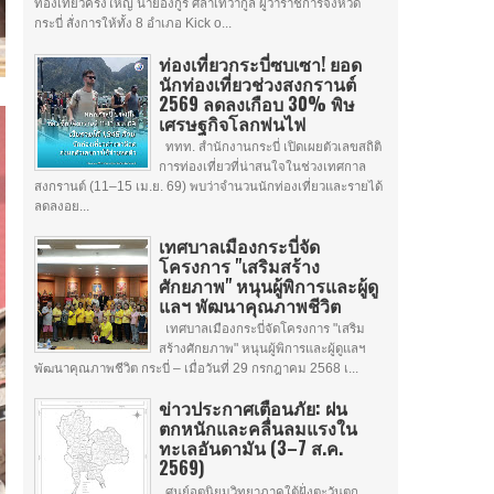
ท่องเที่ยวครั้งใหญ่ นายอังกูร ศีลาเทวากูล ผู้ว่าราชการจังหวัด
กระบี่ สั่งการให้ทั้ง 8 อำเภอ Kick o...
ท่องเที่ยวกระบี่ซบเซา! ยอด
นักท่องเที่ยวช่วงสงกรานต์
2569 ลดลงเกือบ 30% พิษ
เศรษฐกิจโลกพ่นไฟ
ททท. สำนักงานกระบี่ เปิดเผยตัวเลขสถิติ
การท่องเที่ยวที่น่าสนใจในช่วงเทศกาล
สงกรานต์ (11–15 เม.ย. 69) พบว่าจำนวนนักท่องเที่ยวและรายได้
ลดลงอย...
เทศบาลเมืองกระบี่จัด
โครงการ "เสริมสร้าง
ศักยภาพ" หนุนผู้พิการและผู้ดู
แลฯ พัฒนาคุณภาพชีวิต
เทศบาลเมืองกระบี่จัดโครงการ "เสริม
สร้างศักยภาพ" หนุนผู้พิการและผู้ดูแลฯ
พัฒนาคุณภาพชีวิต กระบี่ – เมื่อวันที่ 29 กรกฎาคม 2568 เ...
ข่าวประกาศเตือนภัย: ฝน
ตกหนักและคลื่นลมแรงใน
ทะเลอันดามัน (3–7 ส.ค.
2569)
ศูนย์อุตุนิยมวิทยาภาคใต้ฝั่งตะวันตก