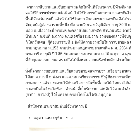
จากการสืบสวนและจับกุมยาเสพติดในพื้นที่จังหวัดกระบี่ห้วงที่ผ
จะใช้วิธีการเช่ารถยนต์ เพื่อนำไปใช้ในการลักลอบขน ยาเสพติดไปส่
พื้นที่จังหวัดกระบี่ แล้วนำไปใช้ในการลักลอบขนยาเสพติด จึงได้
จับกุมตัวผู้ต้องหารายที่หนึ่ง คือ นายวิษณุ ขวัญนิมิตร อายุ 39 ปี 
น้อย อ.เมืองกระบี่ พร้อมของกลางเป็นยาเสพติด จำนวนหนึ่ง จากนั
บ้านเช่า ต.จันดี อ.ฉวาง จ.นครศรีธรรมมราช รวมของกลางที่จับก
กิโลกรัมเศษ ผู้ต้องหารายที่ 1 ยังให้ความร่วมมือในการขยายผล เพื่
ตามกฎหมาย ม.153 ตามประมวลกฎหมายยาเสพติด พ.ศ. 2564 ทำให้เ
นาควารี อายุ40 ปี ได้ที่ ริมถนนสายเพชรเกษม ม.10 ต.คุระ อ.คุ
ที่จับกุมและขยายผลตรวจยึดได้ทั้งหมดจากเครือข่ายดังกล่าวเป็
ทั้งนี้จากการสอบสวนและสืบสวนขยายผลทราบว่า เครือข่ายยาเสพติ
ได้แก่ จ.กระบี่ จ.พังงา และจ.นครศรีธรรมราช ซึ่งผู้ต้องหารายท
ภาคกลาง แล้ว กระจายให้กับเครือข่ายในพื้นที่ภาคใต้ โดยจะได้ค่
ยาเสพติดในจังหวัดพังงา ทำหน้าที่เก็บรักษายาเสพติดไว้ตามคำส
(ยาบ้า, ยาไอซ์) ไว้ในครอบครองโดยไม่ได้รับอนุญาต
สำนักงานประชาสัมพันธ์จังหวัดกระบี่
ปานอุมา แหละยุหีม ข่าว