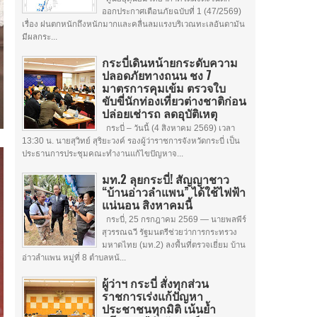
ออกประกาศเตือนภัยฉบับที่ 1 (47/2569)
เรื่อง ฝนตกหนักถึงหนักมากและคลื่นลมแรงบริเวณทะเลอันดามัน
มีผลกระ...
กระบี่เดินหน้ายกระดับความ
ปลอดภัยทางถนน ชง 7
มาตรการคุมเข้ม ตรวจใบ
ขับขี่นักท่องเที่ยวต่างชาติก่อน
ปล่อยเช่ารถ ลดอุบัติเหตุ
กระบี่ – วันนี้ (4 สิงหาคม 2569) เวลา
13:30 น. นายสุวิทย์ สุริยะวงค์ รองผู้ว่าราชการจังหวัดกระบี่ เป็น
ประธานการประชุมคณะทำงานแก้ไขปัญหาจ...
มท.2 ลุยกระบี่! สัญญาชาว
“บ้านอ่าวลำแพน” ได้ใช้ไฟฟ้า
แน่นอน สิงหาคมนี้
กระบี่, 25 กรกฎาคม 2569 — นายพลพีร์
สุวรรณฉวี รัฐมนตรีช่วยว่าการกระทรวง
มหาดไทย (มท.2) ลงพื้นที่ตรวจเยี่ยม บ้าน
อ่าวลำแพน หมู่ที่ 8 ตำบลหน้...
ผู้ว่าฯ กระบี่ สั่งทุกส่วน
ราชการเร่งแก้ปัญหา
ประชาชนทุกมิติ เน้นย้ำ