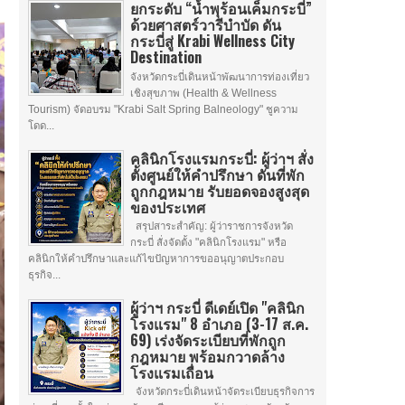
ยกระดับ “น้ำพุร้อนเค็มกระบี่”
ด้วยศาสตร์วารีบำบัด ดัน
กระบี่สู่ Krabi Wellness City
Destination
จังหวัดกระบี่เดินหน้าพัฒนาการท่องเที่ยว
เชิงสุขภาพ (Health & Wellness
Tourism) จัดอบรม "Krabi Salt Spring Balneology" ชูความ
โดด...
คลินิกโรงแรมกระบี่: ผู้ว่าฯ สั่ง
ตั้งศูนย์ให้คำปรึกษา ดันที่พัก
ถูกกฎหมาย รับยอดจองสูงสุด
ของประเทศ
สรุปสาระสำคัญ: ผู้ว่าราชการจังหวัด
กระบี่ สั่งจัดตั้ง "คลินิกโรงแรม" หรือ
คลินิกให้คำปรึกษาและแก้ไขปัญหาการขออนุญาตประกอบ
ธุรกิจ...
ผู้ว่าฯ กระบี่ ดีเดย์เปิด "คลินิก
โรงแรม" 8 อำเภอ (3-17 ส.ค.
69) เร่งจัดระเบียบที่พักถูก
กฎหมาย พร้อมกวาดล้าง
โรงแรมเถื่อน
จังหวัดกระบี่เดินหน้าจัดระเบียบธุรกิจการ