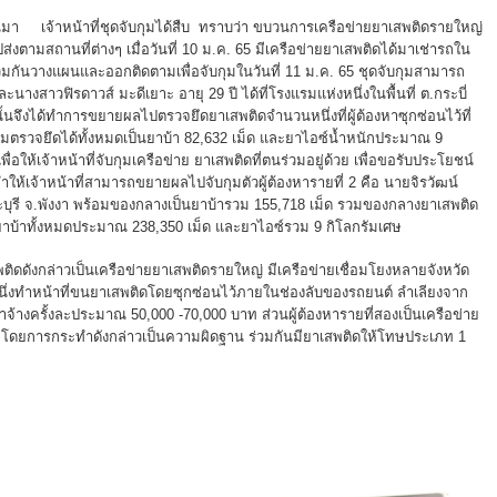
่านมา เจ้าหน้าที่ชุดจับกุมได้สืบ ทราบว่า ขบวนการเครือข่ายยาเสพติดรายใหญ่
งตามสถานที่ต่างๆ เมื่อวันที่ 10 ม.ค. 65 มีเครือข่ายยาเสพติดได้มาเช่ารถใน
ร่วมกันวางแผนและออกติดตามเพื่อจับกุมในวันที่ 11 ม.ค. 65 ชุดจับกุมสามารถ
และนางสาวฟิรดาวส์ มะดีเยาะ อายุ 29 ปี ได้ที่โรงแรมแห่งหนึ่งในพื้นที่ ต.กระบี่
้นจึงได้ทำการขยายผลไปตรวจยึดยาเสพติดจำนวนหนึ่งที่ผู้ต้องหาซุกซ่อนไว้ที่
ุมตรวจยึดได้ทั้งหมดเป็นยาบ้า 82,632 เม็ด และยาไอซ์น้ำหนักประมาณ 9
อให้เจ้าหน้าที่จับกุมเครือข่าย ยาเสพติดที่ตนร่วมอยู่ด้วย เพื่อขอรับประโยชน์
จ้าหน้าที่สามารถขยายผลไปจับกุมตัวผู้ต้องหารายที่ 2 คือ นายจิรวัฒน์
ระบุรี จ.พังงา พร้อมของกลางเป็นยาบ้ารวม 155,718 เม็ด รวมของกลางยาเสพติด
นยาบ้าทั้งหมดประมาณ 238,350 เม็ด และยาไอซ์รวม 9 กิโลกรัมเศษ
ดดังกล่าวเป็นเครือข่ายยาเสพติดรายใหญ่ มีเครือข่ายเชื่อมโยงหลายจังหวัด
ี่หนึ่งทำหน้าที่ขนยาเสพติดโดยซุกซ่อนไว้ภายในช่องลับของรถยนต์ ลำเลียงจาก
าจ้างครั้งละประมาณ 50,000 -70,000 บาท ส่วนผู้ต้องหารายที่สองเป็นเครือข่าย
ั่ง โดยการกระทำดังกล่าวเป็นความผิดฐาน ร่วมกันมียาเสพติดให้โทษประเภท 1