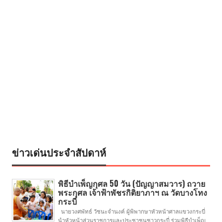
ข่าวเด่นประจำสัปดาห์
พิธีบำเพ็ญกุศล 50 วัน (ปัญญาสมวาร) ถวาย
พระกุศล เจ้าฟ้าพัชรกิติยาภาฯ ณ วัดบางโทง
กระบี่
นายวงศพัทธ์ วัชนะจำนงค์ ผู้พิพากษาหัวหน้าศาลแขวงกระบี่
นำหัวหน้าส่วนราชการและประชาชนชาวกระบี่ ร่วมพิธีบำเพ็ญ