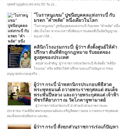
กุศลทำบุญตักบาตร ครบ 50 วัน (ป...
"โนราหนูแขม" ปูชนียบุคคลแห่งกระบี่ กับ
มรดก "คำพลัด" หนึ่งเดียวในโลก
"โนราหนูแขม" ปูชนียบุคคลแห่งกระบี่ กับมรดก "คำพลัด" หนึ่ง
เดียวในโลก หากจะกล่าวถึงศิลปะการแสดงที่เป็นจิตวิญญาณ
ของชาวใต้ ...
คลินิกโรงแรมกระบี่: ผู้ว่าฯ สั่งตั้งศูนย์ให้คำ
ปรึกษา ดันที่พักถูกกฎหมาย รับยอดจอง
สูงสุดของประเทศ
สรุปสาระสำคัญ: ผู้ว่าราชการจังหวัดกระบี่ สั่งจัดตั้ง "คลินิก
โรงแรม" หรือ คลินิกให้คำปรึกษาและแก้ไขปัญหาการขอ
อนุญาตประกอบธุรกิจ...
ผู้ว่าฯ กระบี่ นำพสกนิกรประกอบพิธีสวด
พระพุทธมนต์ ถวายพระราชกุศลแด่ สมเด็จ
พระพันปีหลวง และถวายพระกุศลแด่ เจ้าฟ้า
พัชรกิติยาภาฯ ณ วัดโภคาจูฑามาตย์
ผู้ว่าราชการจังหวัดกระบี่ นำหัวหน้าส่วนราชการและ
ประชาชน ร่วมพิธีสวดพระพุทธมนต์และเจริญจิตตภาวuna ถวายพระราชกุศลแด่
สมเด็จพระพันปีหลวง และสม...
ผู้ว่าฯ กระบี่ สั่งทุกส่วนราชการเร่งแก้ปัญหา