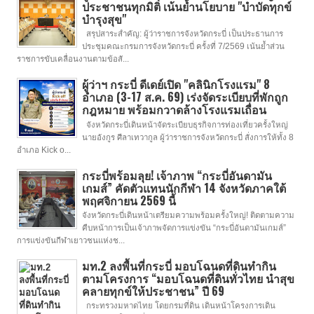
ประชาชนทุกมิติ เน้นย้ำนโยบาย "บำบัดทุกข์
บำรุงสุข"
สรุปสาระสำคัญ: ผู้ว่าราชการจังหวัดกระบี่ เป็นประธานการ
ประชุมคณะกรมการจังหวัดกระบี่ ครั้งที่ 7/2569 เน้นย้ำส่วน
ราชการขับเคลื่อนงานตามข้อสั...
ผู้ว่าฯ กระบี่ ดีเดย์เปิด "คลินิกโรงแรม" 8
อำเภอ (3-17 ส.ค. 69) เร่งจัดระเบียบที่พักถูก
กฎหมาย พร้อมกวาดล้างโรงแรมเถื่อน
จังหวัดกระบี่เดินหน้าจัดระเบียบธุรกิจการท่องเที่ยวครั้งใหญ่
นายอังกูร ศีลาเทวากูล ผู้ว่าราชการจังหวัดกระบี่ สั่งการให้ทั้ง 8
อำเภอ Kick o...
กระบี่พร้อมลุย! เจ้าภาพ “กระบี่อันดามัน
เกมส์” คัดตัวแทนนักกีฬา 14 จังหวัดภาคใต้
พฤศจิกายน 2569 นี้
จังหวัดกระบี่เดินหน้าเตรียมความพร้อมครั้งใหญ่! ติดตามความ
คืบหน้าการเป็นเจ้าภาพจัดการแข่งขัน “กระบี่อันดามันเกมส์”
การแข่งขันกีฬาเยาวชนแห่งช...
มท.2 ลงพื้นที่กระบี่ มอบโฉนดที่ดินทำกิน
ตามโครงการ “มอบโฉนดที่ดินทั่วไทย นำสุข
คลายทุกข์ให้ประชาชน” ปี 69
กระทรวงมหาดไทย โดยกรมที่ดิน เดินหน้าโครงการเดิน