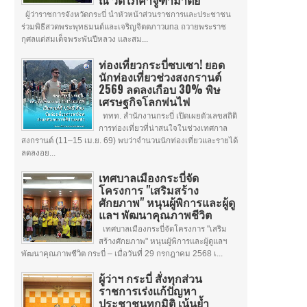
ณ วัดโภคาจูฑามาตย์
ผู้ว่าราชการจังหวัดกระบี่ นำหัวหน้าส่วนราชการและประชาชน
ร่วมพิธีสวดพระพุทธมนต์และเจริญจิตตภาวuna ถวายพระราช
กุศลแด่สมเด็จพระพันปีหลวง และสม...
ท่องเที่ยวกระบี่ซบเซา! ยอด
นักท่องเที่ยวช่วงสงกรานต์
2569 ลดลงเกือบ 30% พิษ
เศรษฐกิจโลกพ่นไฟ
ททท. สำนักงานกระบี่ เปิดเผยตัวเลขสถิติ
การท่องเที่ยวที่น่าสนใจในช่วงเทศกาล
สงกรานต์ (11–15 เม.ย. 69) พบว่าจำนวนนักท่องเที่ยวและรายได้
ลดลงอย...
เทศบาลเมืองกระบี่จัด
โครงการ "เสริมสร้าง
ศักยภาพ" หนุนผู้พิการและผู้ดู
แลฯ พัฒนาคุณภาพชีวิต
เทศบาลเมืองกระบี่จัดโครงการ "เสริม
สร้างศักยภาพ" หนุนผู้พิการและผู้ดูแลฯ
พัฒนาคุณภาพชีวิต กระบี่ – เมื่อวันที่ 29 กรกฎาคม 2568 เ...
ผู้ว่าฯ กระบี่ สั่งทุกส่วน
ราชการเร่งแก้ปัญหา
ประชาชนทุกมิติ เน้นย้ำ