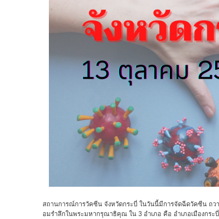
สถานการณ์การวัคซีน จังหวัดกระบี่ ในวันนี้มีการจัดฉีดวัคซีน ถว
อมรําลึกในพระมหากรุณาธิคุณ ใน 3 อําเภอ คือ อําเภอเมืองกระบี่