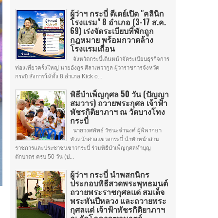
ผู้ว่าฯ กระบี่ ดีเดย์เปิด "คลินิก
โรงแรม" 8 อำเภอ (3-17 ส.ค.
69) เร่งจัดระเบียบที่พักถูก
กฎหมาย พร้อมกวาดล้าง
โรงแรมเถื่อน
จังหวัดกระบี่เดินหน้าจัดระเบียบธุรกิจการ
ท่องเที่ยวครั้งใหญ่ นายอังกูร ศีลาเทวากูล ผู้ว่าราชการจังหวัด
กระบี่ สั่งการให้ทั้ง 8 อำเภอ Kick o...
พิธีบำเพ็ญกุศล 50 วัน (ปัญญา
สมวาร) ถวายพระกุศล เจ้าฟ้า
พัชรกิติยาภาฯ ณ วัดบางโทง
กระบี่
นายวงศพัทธ์ วัชนะจำนงค์ ผู้พิพากษา
หัวหน้าศาลแขวงกระบี่ นำหัวหน้าส่วน
ราชการและประชาชนชาวกระบี่ ร่วมพิธีบำเพ็ญกุศลทำบุญ
ตักบาตร ครบ 50 วัน (ป...
ผู้ว่าฯ กระบี่ นำพสกนิกร
ประกอบพิธีสวดพระพุทธมนต์
ถวายพระราชกุศลแด่ สมเด็จ
พระพันปีหลวง และถวายพระ
กุศลแด่ เจ้าฟ้าพัชรกิติยาภาฯ