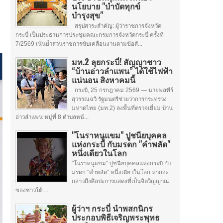
นโยบาย "บำบัดทุกข์
บำรุงสุข"
สรุปสาระสำคัญ: ผู้ว่าราชการจังหวัด
กระบี่ เป็นประธานการประชุมคณะกรมการจังหวัดกระบี่ ครั้งที่
7/2569 เน้นย้ำส่วนราชการขับเคลื่อนงานตามข้อสั...
มท.2 ลุยกระบี่! สัญญาชาว
“บ้านอ่าวลำแพน” ได้ใช้ไฟฟ้า
แน่นอน สิงหาคมนี้
กระบี่, 25 กรกฎาคม 2569 — นายพลพีร์
สุวรรณฉวี รัฐมนตรีช่วยว่าการกระทรวง
มหาดไทย (มท.2) ลงพื้นที่ตรวจเยี่ยม บ้าน
อ่าวลำแพน หมู่ที่ 8 ตำบลหน้...
"โนราหนูแขม" ปูชนียบุคคล
แห่งกระบี่ กับมรดก "คำพลัด"
หนึ่งเดียวในโลก
"โนราหนูแขม" ปูชนียบุคคลแห่งกระบี่ กับ
มรดก "คำพลัด" หนึ่งเดียวในโลก หากจะ
กล่าวถึงศิลปะการแสดงที่เป็นจิตวิญญาณ
ของชาวใต้ ...
ผู้ว่าฯ กระบี่ นำพสกนิกร
ประกอบพิธีเจริญพระพุทธ