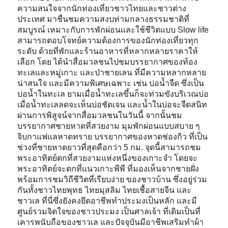
ความสนใจจากนักท่องเที่ยวชาวไทยและชาวต่าง
ประเทศ มาชื่นชมความสงบท่ามกลางธรรมชาติที่
สมบูรณ์ เหมาะกับการพักผ่อนและใช้ชีวิตแบบ Slow life
สามารถตอบโจทย์ความต้องการของนักท่องเที่ยวทุก
ระดับ ด้วยที่พักและร้านอาหารที่หลากหลายราคาให้
เลือก โดย ได้นำสื่อมวลชนไปชมบรรยากาศของท้อง
ทะเลและหมู่เกาะ และป่าชายเลน ที่มีความหลากหลาย
น่าสนใจ และมีความพิเศษเฉพาะ เช่น บ่อน้ำจืด ซึ่งเป็น
บ่อน้ำในทะเล ยามเมื่อน้ำทะเลขึ้นก็จะท่วมขังบริเวณบ่อ
เมื่อน้ำทะเลลดจะเห็นบ่อชัดเจน และน้ำในบ่อจะจืดสนิท
ผ่านการพิสูจน์จากสื่อมวลชนในวันนี้ จากนั้นชม
บรรยากาศชายหาดที่สวยงาม มุมพักผ่อนแบบสบาย ๆ
จิบกาแฟแลหาดทราย บรรยากาศของหาดช่องกิว ที่เป็น
ช่วงที่ชายหาดยาวที่สุดคือกว่า 5 กม. จุดนี้สามารถชม
พระอาทิตย์ตกที่สวยงามแห่งหนึ่งของเกาะจำ โดยจะ
พระอาทิตย์จะตกที่แนวเกาะพีพี ที่มองเห็นจากชายฝั่ง
พร้อมการชมวิถีชีวิตที่เรียบง่าย ของชาวบ้าน ซึ่งอยู่ร่วม
กันทั้งชาวไทยพุทธ ไทยมุสลิม ไทยเชื้อสายจีน และ
ชาวเล ที่นี่ซึ่งยังคงยึดอาชีพทำประมงเป็นหลัก และมี
ศูนย์รวมจิตใจของชาวประมง เป็นศาลเจ้า ที่เดิมเป็นที่
เคารพนับถือของชาวเล และปัจจุบันมีอาชีพเสริมทำผ้า