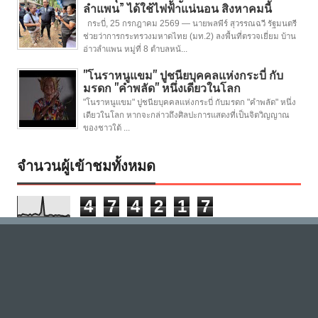
ลำแพน” ได้ใช้ไฟฟ้าแน่นอน สิงหาคมนี้
กระบี่, 25 กรกฎาคม 2569 — นายพลพีร์ สุวรรณฉวี รัฐมนตรี
ช่วยว่าการกระทรวงมหาดไทย (มท.2) ลงพื้นที่ตรวจเยี่ยม บ้าน
อ่าวลำแพน หมู่ที่ 8 ตำบลหน้...
"โนราหนูแขม" ปูชนียบุคคลแห่งกระบี่ กับ
มรดก "คำพลัด" หนึ่งเดียวในโลก
"โนราหนูแขม" ปูชนียบุคคลแห่งกระบี่ กับมรดก "คำพลัด" หนึ่ง
เดียวในโลก หากจะกล่าวถึงศิลปะการแสดงที่เป็นจิตวิญญาณ
ของชาวใต้ ...
จำนวนผู้เข้าชมทั้งหมด
4
7
4
2
1
7