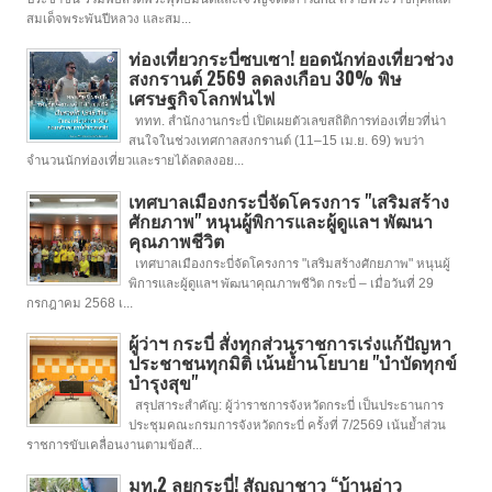
สมเด็จพระพันปีหลวง และสม...
ท่องเที่ยวกระบี่ซบเซา! ยอดนักท่องเที่ยวช่วง
สงกรานต์ 2569 ลดลงเกือบ 30% พิษ
เศรษฐกิจโลกพ่นไฟ
ททท. สำนักงานกระบี่ เปิดเผยตัวเลขสถิติการท่องเที่ยวที่น่า
สนใจในช่วงเทศกาลสงกรานต์ (11–15 เม.ย. 69) พบว่า
จำนวนนักท่องเที่ยวและรายได้ลดลงอย...
เทศบาลเมืองกระบี่จัดโครงการ "เสริมสร้าง
ศักยภาพ" หนุนผู้พิการและผู้ดูแลฯ พัฒนา
คุณภาพชีวิต
เทศบาลเมืองกระบี่จัดโครงการ "เสริมสร้างศักยภาพ" หนุนผู้
พิการและผู้ดูแลฯ พัฒนาคุณภาพชีวิต กระบี่ – เมื่อวันที่ 29
กรกฎาคม 2568 เ...
ผู้ว่าฯ กระบี่ สั่งทุกส่วนราชการเร่งแก้ปัญหา
ประชาชนทุกมิติ เน้นย้ำนโยบาย "บำบัดทุกข์
บำรุงสุข"
สรุปสาระสำคัญ: ผู้ว่าราชการจังหวัดกระบี่ เป็นประธานการ
ประชุมคณะกรมการจังหวัดกระบี่ ครั้งที่ 7/2569 เน้นย้ำส่วน
ราชการขับเคลื่อนงานตามข้อสั...
มท.2 ลุยกระบี่! สัญญาชาว “บ้านอ่าว