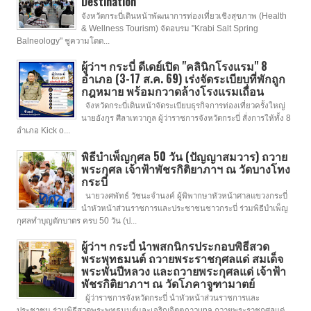
Destination
จังหวัดกระบี่เดินหน้าพัฒนาการท่องเที่ยวเชิงสุขภาพ (Health
& Wellness Tourism) จัดอบรม "Krabi Salt Spring
Balneology" ชูความโดด...
ผู้ว่าฯ กระบี่ ดีเดย์เปิด "คลินิกโรงแรม" 8
อำเภอ (3-17 ส.ค. 69) เร่งจัดระเบียบที่พักถูก
กฎหมาย พร้อมกวาดล้างโรงแรมเถื่อน
จังหวัดกระบี่เดินหน้าจัดระเบียบธุรกิจการท่องเที่ยวครั้งใหญ่
นายอังกูร ศีลาเทวากูล ผู้ว่าราชการจังหวัดกระบี่ สั่งการให้ทั้ง 8
อำเภอ Kick o...
พิธีบำเพ็ญกุศล 50 วัน (ปัญญาสมวาร) ถวาย
พระกุศล เจ้าฟ้าพัชรกิติยาภาฯ ณ วัดบางโทง
กระบี่
นายวงศพัทธ์ วัชนะจำนงค์ ผู้พิพากษาหัวหน้าศาลแขวงกระบี่
นำหัวหน้าส่วนราชการและประชาชนชาวกระบี่ ร่วมพิธีบำเพ็ญ
กุศลทำบุญตักบาตร ครบ 50 วัน (ป...
ผู้ว่าฯ กระบี่ นำพสกนิกรประกอบพิธีสวด
พระพุทธมนต์ ถวายพระราชกุศลแด่ สมเด็จ
พระพันปีหลวง และถวายพระกุศลแด่ เจ้าฟ้า
พัชรกิติยาภาฯ ณ วัดโภคาจูฑามาตย์
ผู้ว่าราชการจังหวัดกระบี่ นำหัวหน้าส่วนราชการและ
ประชาชน ร่วมพิธีสวดพระพุทธมนต์และเจริญจิตตภาวuna ถวายพระราชกุศลแด่