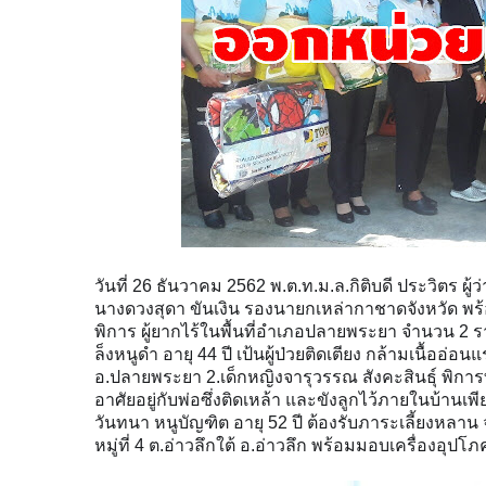
วันที่ 26 ธันวาคม 2562 พ.ต.ท.ม.ล.กิติบดี ประวิตร 
นางดวงสุดา ขันเงิน รองนายกเหล่ากาชาดจังหวัด พ
พิการ ผู้ยากไร้ในพื้นที่อำเภอปลายพระยา จำนวน 2 รา
ล็งหนูดำ อายุ 44 ปี เป้นผู้ป่วยติดเตียง กล้ามเนื้ออ่
อ.ปลายพระยา 2.เด็กหญิงจารุวรรณ สังคะสินธ์ุ พิการทา
อาศัยอยู่กับพ่อซึ่งติดเหล้า และขังลูกไว้ภายในบ้านเพ
วันทนา หนูบัญฑิต อายุ 52 ปี ต้องรับภาระเลี้ยงหลาน 
หมู่ที่ 4 ต.อ่าวลึกใต้ อ.อ่าวลึก พร้อมมอบเครื่องอ