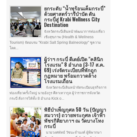
ยกระดับ “น้ำพุร้อนเค็มกระบี่”
ด้วยศาสตร์วารีบำบัด ดัน
กระบี่สู่ Krabi Wellness City
Destination
จังหวัดกระบี่เดินหน้าพัฒนาการท่องเที่ยว
เชิงสุขภาพ (Health & Wellness
Tourism) จัดอบรม "Krabi Salt Spring Balneology" ชูความ
โดด...
ผู้ว่าฯ กระบี่ ดีเดย์เปิด "คลินิก
โรงแรม" 8 อำเภอ (3-17 ส.ค.
69) เร่งจัดระเบียบที่พักถูก
กฎหมาย พร้อมกวาดล้าง
โรงแรมเถื่อน
จังหวัดกระบี่เดินหน้าจัดระเบียบธุรกิจการ
ท่องเที่ยวครั้งใหญ่ นายอังกูร ศีลาเทวากูล ผู้ว่าราชการจังหวัด
กระบี่ สั่งการให้ทั้ง 8 อำเภอ Kick o...
พิธีบำเพ็ญกุศล 50 วัน (ปัญญา
สมวาร) ถวายพระกุศล เจ้าฟ้า
พัชรกิติยาภาฯ ณ วัดบางโทง
กระบี่
นายวงศพัทธ์ วัชนะจำนงค์ ผู้พิพากษา