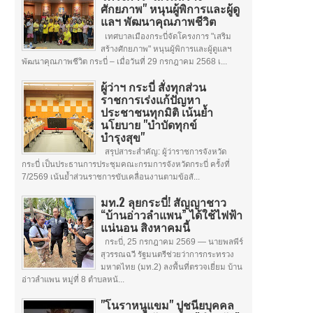
ศักยภาพ" หนุนผู้พิการและผู้ดู
แลฯ พัฒนาคุณภาพชีวิต
เทศบาลเมืองกระบี่จัดโครงการ "เสริม
สร้างศักยภาพ" หนุนผู้พิการและผู้ดูแลฯ
พัฒนาคุณภาพชีวิต กระบี่ – เมื่อวันที่ 29 กรกฎาคม 2568 เ...
ผู้ว่าฯ กระบี่ สั่งทุกส่วน
ราชการเร่งแก้ปัญหา
ประชาชนทุกมิติ เน้นย้ำ
นโยบาย "บำบัดทุกข์
บำรุงสุข"
สรุปสาระสำคัญ: ผู้ว่าราชการจังหวัด
กระบี่ เป็นประธานการประชุมคณะกรมการจังหวัดกระบี่ ครั้งที่
7/2569 เน้นย้ำส่วนราชการขับเคลื่อนงานตามข้อสั...
มท.2 ลุยกระบี่! สัญญาชาว
“บ้านอ่าวลำแพน” ได้ใช้ไฟฟ้า
แน่นอน สิงหาคมนี้
กระบี่, 25 กรกฎาคม 2569 — นายพลพีร์
สุวรรณฉวี รัฐมนตรีช่วยว่าการกระทรวง
มหาดไทย (มท.2) ลงพื้นที่ตรวจเยี่ยม บ้าน
อ่าวลำแพน หมู่ที่ 8 ตำบลหน้...
"โนราหนูแขม" ปูชนียบุคคล