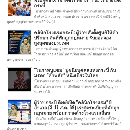
กระบี่
นายวงศพัทธ์ วัชนะจำนงค์ ผู้พิพากษาหัวหน้าศาลแขวงกระบี่
นำหัวหน้าส่วนราชการและประชาชนชาวกระบี่ ร่วมพิธีบำเพ็ญ
กุศลทำบุญตักบาตร ครบ 50 วัน (ป...
คลินิกโรงแรมกระบี่: ผู้ว่าฯ สั่งตั้งศูนย์ให้คำ
ปรึกษา ดันที่พักถูกกฎหมาย รับยอดจอง
สูงสุดของประเทศ
สรุปสาระสำคัญ: ผู้ว่าราชการจังหวัดกระบี่ สั่งจัดตั้ง "คลินิก
โรงแรม" หรือ คลินิกให้คำปรึกษาและแก้ไขปัญหาการขอ
อนุญาตประกอบธุรกิจ...
"โนราหนูแขม" ปูชนียบุคคลแห่งกระบี่ กับ
มรดก "คำพลัด" หนึ่งเดียวในโลก
"โนราหนูแขม" ปูชนียบุคคลแห่งกระบี่ กับมรดก "คำพลัด" หนึ่ง
เดียวในโลก หากจะกล่าวถึงศิลปะการแสดงที่เป็นจิตวิญญาณ
ของชาวใต้ ...
ผู้ว่าฯ กระบี่ ดีเดย์เปิด "คลินิกโรงแรม" 8
อำเภอ (3-17 ส.ค. 69) เร่งจัดระเบียบที่พักถูก
กฎหมาย พร้อมกวาดล้างโรงแรมเถื่อน
จังหวัดกระบี่เดินหน้าจัดระเบียบธุรกิจการท่องเที่ยวครั้งใหญ่
นายอังกูร ศีลาเทวากูล ผู้ว่าราชการจังหวัดกระบี่ สั่งการให้ทั้ง 8
อำเภอ Kick o...