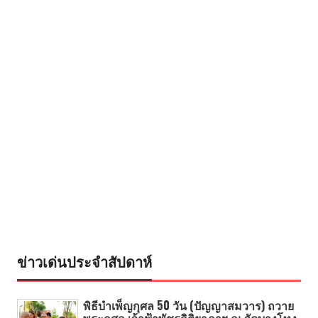
ข่าวเด่นประจำสัปดาห์
พิธีบำเพ็ญกุศล 50 วัน (ปัญญาสมวาร) ถวาย
พระกุศล เจ้าฟ้าพัชรกิติยาภาฯ ณ วัดบางโทง