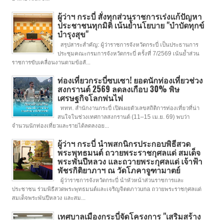
ผู้ว่าฯ กระบี่ สั่งทุกส่วนราชการเร่งแก้ปัญหา
ประชาชนทุกมิติ เน้นย้ำนโยบาย "บำบัดทุกข์
บำรุงสุข"
สรุปสาระสำคัญ: ผู้ว่าราชการจังหวัดกระบี่ เป็นประธานการ
ประชุมคณะกรมการจังหวัดกระบี่ ครั้งที่ 7/2569 เน้นย้ำส่วน
ราชการขับเคลื่อนงานตามข้อสั...
ท่องเที่ยวกระบี่ซบเซา! ยอดนักท่องเที่ยวช่วง
สงกรานต์ 2569 ลดลงเกือบ 30% พิษ
เศรษฐกิจโลกพ่นไฟ
ททท. สำนักงานกระบี่ เปิดเผยตัวเลขสถิติการท่องเที่ยวที่น่า
สนใจในช่วงเทศกาลสงกรานต์ (11–15 เม.ย. 69) พบว่า
จำนวนนักท่องเที่ยวและรายได้ลดลงอย...
ผู้ว่าฯ กระบี่ นำพสกนิกรประกอบพิธีสวด
พระพุทธมนต์ ถวายพระราชกุศลแด่ สมเด็จ
พระพันปีหลวง และถวายพระกุศลแด่ เจ้าฟ้า
พัชรกิติยาภาฯ ณ วัดโภคาจูฑามาตย์
ผู้ว่าราชการจังหวัดกระบี่ นำหัวหน้าส่วนราชการและ
ประชาชน ร่วมพิธีสวดพระพุทธมนต์และเจริญจิตตภาวuna ถวายพระราชกุศลแด่
สมเด็จพระพันปีหลวง และสม...
เทศบาลเมืองกระบี่จัดโครงการ "เสริมสร้าง