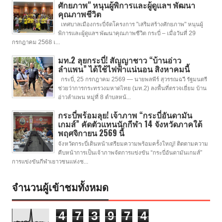
ศักยภาพ" หนุนผู้พิการและผู้ดูแลฯ พัฒนา
คุณภาพชีวิต
เทศบาลเมืองกระบี่จัดโครงการ "เสริมสร้างศักยภาพ" หนุนผู้
พิการและผู้ดูแลฯ พัฒนาคุณภาพชีวิต กระบี่ – เมื่อวันที่ 29
กรกฎาคม 2568 เ...
มท.2 ลุยกระบี่! สัญญาชาว “บ้านอ่าว
ลำแพน” ได้ใช้ไฟฟ้าแน่นอน สิงหาคมนี้
กระบี่, 25 กรกฎาคม 2569 — นายพลพีร์ สุวรรณฉวี รัฐมนตรี
ช่วยว่าการกระทรวงมหาดไทย (มท.2) ลงพื้นที่ตรวจเยี่ยม บ้าน
อ่าวลำแพน หมู่ที่ 8 ตำบลหน้...
กระบี่พร้อมลุย! เจ้าภาพ “กระบี่อันดามัน
เกมส์” คัดตัวแทนนักกีฬา 14 จังหวัดภาคใต้
พฤศจิกายน 2569 นี้
จังหวัดกระบี่เดินหน้าเตรียมความพร้อมครั้งใหญ่! ติดตามความ
คืบหน้าการเป็นเจ้าภาพจัดการแข่งขัน “กระบี่อันดามันเกมส์”
การแข่งขันกีฬาเยาวชนแห่งช...
จำนวนผู้เข้าชมทั้งหมด
4
7
3
9
7
4