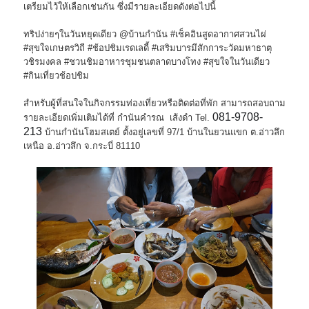
เตรียมไว้ให้เลือกเช่นกัน ซึ่งมีรายละเอียดดังต่อไปนี้
ทริปง่ายๆในวันหยุดเดียว @บ้านกำนัน #เช็คอินสูดอากาศสวนไผ่
#สุขใจเกษตรวิถี #ช้อปชิมเรดเลดี้ #เสริมบารมีสักการะวัดมหาธาตุ
วชิรมงคล #ชวนชิมอาหารชุมชนตลาดบางโทง #สุขใจในวันเดียว
#กินเที่ยวช้อปชิม
สำหรับผู้ที่สนใจในกิจกรรมท่องเที่ยวหรือติดต่อที่พัก สามารถสอบถาม
081-9708-
รายละเอียดเพิ่มเติมได้ที่ กำนันคำรณ เส้งดำ Tel.
213
บ้านกำนันโฮมสเตย์ ตั้งอยู่เลขที่ 97/1 บ้านในยวนแขก ต.อ่าวลึก
เหนือ อ.อ่าวลึก จ.กระบี่ 81110