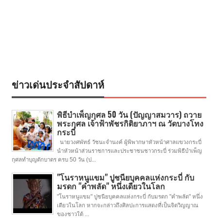
ข่าวเด่นประจำสัปดาห์
พิธีบำเพ็ญกุศล 50 วัน (ปัญญาสมวาร) ถวาย
พระกุศล เจ้าฟ้าพัชรกิติยาภาฯ ณ วัดบางโทง
กระบี่
นายวงศพัทธ์ วัชนะจำนงค์ ผู้พิพากษาหัวหน้าศาลแขวงกระบี่
นำหัวหน้าส่วนราชการและประชาชนชาวกระบี่ ร่วมพิธีบำเพ็ญ
กุศลทำบุญตักบาตร ครบ 50 วัน (ป...
"โนราหนูแขม" ปูชนียบุคคลแห่งกระบี่ กับ
มรดก "คำพลัด" หนึ่งเดียวในโลก
"โนราหนูแขม" ปูชนียบุคคลแห่งกระบี่ กับมรดก "คำพลัด" หนึ่ง
เดียวในโลก หากจะกล่าวถึงศิลปะการแสดงที่เป็นจิตวิญญาณ
ของชาวใต้ ...