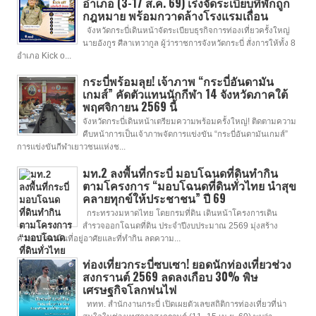
อำเภอ (3-17 ส.ค. 69) เร่งจัดระเบียบที่พักถูก
กฎหมาย พร้อมกวาดล้างโรงแรมเถื่อน
จังหวัดกระบี่เดินหน้าจัดระเบียบธุรกิจการท่องเที่ยวครั้งใหญ่
นายอังกูร ศีลาเทวากูล ผู้ว่าราชการจังหวัดกระบี่ สั่งการให้ทั้ง 8
อำเภอ Kick o...
กระบี่พร้อมลุย! เจ้าภาพ “กระบี่อันดามัน
เกมส์” คัดตัวแทนนักกีฬา 14 จังหวัดภาคใต้
พฤศจิกายน 2569 นี้
จังหวัดกระบี่เดินหน้าเตรียมความพร้อมครั้งใหญ่! ติดตามความ
คืบหน้าการเป็นเจ้าภาพจัดการแข่งขัน “กระบี่อันดามันเกมส์”
การแข่งขันกีฬาเยาวชนแห่งช...
มท.2 ลงพื้นที่กระบี่ มอบโฉนดที่ดินทำกิน
ตามโครงการ “มอบโฉนดที่ดินทั่วไทย นำสุข
คลายทุกข์ให้ประชาชน” ปี 69
กระทรวงมหาดไทย โดยกรมที่ดิน เดินหน้าโครงการเดิน
สำรวจออกโฉนดที่ดิน ประจำปีงบประมาณ 2569 มุ่งสร้าง
ความมั่นคงในที่อยู่อาศัยและที่ทำกิน ลดความ...
ท่องเที่ยวกระบี่ซบเซา! ยอดนักท่องเที่ยวช่วง
สงกรานต์ 2569 ลดลงเกือบ 30% พิษ
เศรษฐกิจโลกพ่นไฟ
ททท. สำนักงานกระบี่ เปิดเผยตัวเลขสถิติการท่องเที่ยวที่น่า