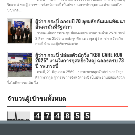
ริยะวงค์ รองผู้ว่าราชการจังหวัดกระบี่ เป็นประธานการประชุมคณะทำงานแก้ไข
ปัญหาจ...
ผู้ว่าฯ กระบี่ ถกงบปี 70 ลุยผลักดันแผนพัฒนา
อันดามันที่รัฐสภา
รายละเอียดการประชุมชี้แจงงบประมาณประจำปี 2570 วันที่
3 สิงหาคม 2569 นายอังกูร ศีลาเทวากูล ผู้ว่าราชการจังหวัด
กระบี่ นำคณะผู้บริหารจังหวัด...
ผู้ว่าฯ กระบี่ ปล่อยตัวนักวิ่ง “KBH CARE RUN
2026” งานวิ่งการกุศลยิ่งใหญ่ ฉลองครบ 73
ปี รพ.กระบี่
กระบี่, 21 มิถุนายน 2569 – บรรยากาศสุดคึกคัก! นายอังกูร
ศีลาเทวากูล ผู้ว่าราชการจังหวัดกระบี่ เป็นประธานปล่อยตัวนัก
วิ่งในกิจกรรมเดิน-วิ่ง...
จำนวนผู้เข้าชมทั้งหมด
4
7
4
8
5
5