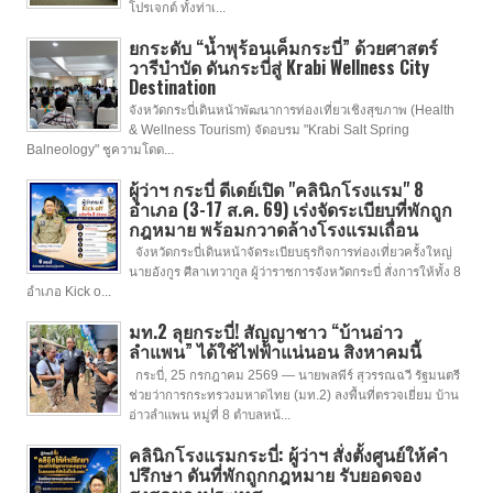
โปรเจกต์ ทั้งท่าเ...
ยกระดับ “น้ำพุร้อนเค็มกระบี่” ด้วยศาสตร์
วารีบำบัด ดันกระบี่สู่ Krabi Wellness City
Destination
จังหวัดกระบี่เดินหน้าพัฒนาการท่องเที่ยวเชิงสุขภาพ (Health
& Wellness Tourism) จัดอบรม "Krabi Salt Spring
Balneology" ชูความโดด...
ผู้ว่าฯ กระบี่ ดีเดย์เปิด "คลินิกโรงแรม" 8
อำเภอ (3-17 ส.ค. 69) เร่งจัดระเบียบที่พักถูก
กฎหมาย พร้อมกวาดล้างโรงแรมเถื่อน
จังหวัดกระบี่เดินหน้าจัดระเบียบธุรกิจการท่องเที่ยวครั้งใหญ่
นายอังกูร ศีลาเทวากูล ผู้ว่าราชการจังหวัดกระบี่ สั่งการให้ทั้ง 8
อำเภอ Kick o...
มท.2 ลุยกระบี่! สัญญาชาว “บ้านอ่าว
ลำแพน” ได้ใช้ไฟฟ้าแน่นอน สิงหาคมนี้
กระบี่, 25 กรกฎาคม 2569 — นายพลพีร์ สุวรรณฉวี รัฐมนตรี
ช่วยว่าการกระทรวงมหาดไทย (มท.2) ลงพื้นที่ตรวจเยี่ยม บ้าน
อ่าวลำแพน หมู่ที่ 8 ตำบลหน้...
คลินิกโรงแรมกระบี่: ผู้ว่าฯ สั่งตั้งศูนย์ให้คำ
ปรึกษา ดันที่พักถูกกฎหมาย รับยอดจอง