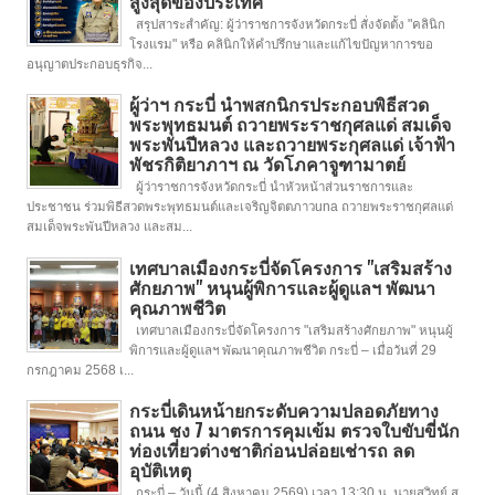
สูงสุดของประเทศ
สรุปสาระสำคัญ: ผู้ว่าราชการจังหวัดกระบี่ สั่งจัดตั้ง "คลินิก
โรงแรม" หรือ คลินิกให้คำปรึกษาและแก้ไขปัญหาการขอ
อนุญาตประกอบธุรกิจ...
ผู้ว่าฯ กระบี่ นำพสกนิกรประกอบพิธีสวด
พระพุทธมนต์ ถวายพระราชกุศลแด่ สมเด็จ
พระพันปีหลวง และถวายพระกุศลแด่ เจ้าฟ้า
พัชรกิติยาภาฯ ณ วัดโภคาจูฑามาตย์
ผู้ว่าราชการจังหวัดกระบี่ นำหัวหน้าส่วนราชการและ
ประชาชน ร่วมพิธีสวดพระพุทธมนต์และเจริญจิตตภาวuna ถวายพระราชกุศลแด่
สมเด็จพระพันปีหลวง และสม...
เทศบาลเมืองกระบี่จัดโครงการ "เสริมสร้าง
ศักยภาพ" หนุนผู้พิการและผู้ดูแลฯ พัฒนา
คุณภาพชีวิต
เทศบาลเมืองกระบี่จัดโครงการ "เสริมสร้างศักยภาพ" หนุนผู้
พิการและผู้ดูแลฯ พัฒนาคุณภาพชีวิต กระบี่ – เมื่อวันที่ 29
กรกฎาคม 2568 เ...
กระบี่เดินหน้ายกระดับความปลอดภัยทาง
ถนน ชง 7 มาตรการคุมเข้ม ตรวจใบขับขี่นัก
ท่องเที่ยวต่างชาติก่อนปล่อยเช่ารถ ลด
อุบัติเหตุ
กระบี่ – วันนี้ (4 สิงหาคม 2569) เวลา 13:30 น. นายสุวิทย์ สุ