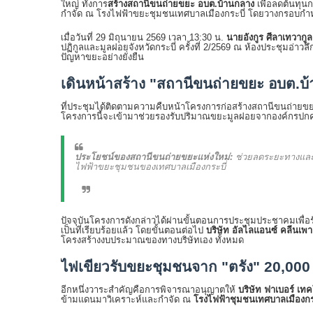
ใหญ่ ทั้งการ
สร้างสถานีขนถ่ายขยะ อบต.บ้านกลาง
เพื่อลดต้นทุน
กำจัด ณ โรงไฟฟ้าขยะชุมชนเทศบาลเมืองกระบี่ โดยวางกรอบกำห
เมื่อวันที่ 29 มิถุนายน 2569 เวลา 13:30 น.
นายอังกูร ศีลาเทวากูล 
ปฏิกูลและมูลฝอยจังหวัดกระบี่ ครั้งที่ 2/2569 ณ ห้องประชุมอ่าว
ปัญหาขยะอย่างยั่งยืน
เดินหน้าสร้าง "สถานีขนถ่ายขยะ อบต.บ้
ที่ประชุมได้ติดตามความคืบหน้าโครงการก่อสร้างสถานีขนถ่ายขย
โครงการนี้จะเข้ามาช่วยรองรับปริมาณขยะมูลฝอยจากองค์กรปกครอ
ประโยชน์ของสถานีขนถ่ายขยะแห่งใหม่:
ช่วยลดระยะทางและป
ไฟฟ้าขยะชุมชนของเทศบาลเมืองกระบี่
ปัจจุบันโครงการดังกล่าวได้ผ่านขั้นตอนการประชุมประชาคมเพื่อ
เป็นที่เรียบร้อยแล้ว โดยขั้นตอนต่อไป
บริษัท อัลไลแอนซ์ คลีนเพา
โครงสร้างงบประมาณของทางบริษัทเอง ทั้งหมด
ไฟเขียวรับขยะชุมชนจาก "ตรัง" 20,000 
อีกหนึ่งวาระสำคัญคือการพิจารณาอนุญาตให้
บริษัท ฟาเบอร์ เทค
ข้ามแดนมาวิเคราะห์และกำจัด ณ
โรงไฟฟ้าชุมชนเทศบาลเมืองกระ