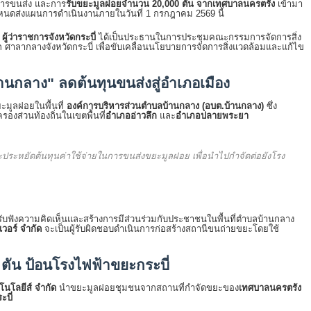
การขนส่ง และการ
รับขยะมูลฝอยจำนวน 20,000 ตัน จากเทศบาลนครตรัง
เข้ามา
นดส่งแผนการดำเนินงานภายในวันที่ 1 กรกฎาคม 2569 นี้
ผู้ว่าราชการจังหวัดกระบี่
ได้เป็นประธานในการประชุมคณะกรรมการจัดการสิ่ง
ลึก ศาลากลางจังหวัดกระบี่ เพื่อขับเคลื่อนนโยบายการจัดการสิ่งแวดล้อมและแก้ไข
านกลาง" ลดต้นทุนขนส่งสู่อำเภอเมือง
ะมูลฝอยในพื้นที่
องค์การบริหารส่วนตำบลบ้านกลาง (อบต.บ้านกลาง)
ซึ่ง
งส่วนท้องถิ่นในเขตพื้นที่
อำเภออ่าวลึก
และ
อำเภอปลายพระยา
ระหยัดต้นทุนค่าใช้จ่ายในการขนส่งขยะมูลฝอย เพื่อนำไปกำจัดต่อยังโรง
รับฟังความคิดเห็นและสร้างการมีส่วนร่วมกับประชาชนในพื้นที่ตำบลบ้านกลาง
เวอร์ จำกัด
จะเป็นผู้รับผิดชอบดำเนินการก่อสร้างสถานีขนถ่ายขยะโดยใช้
ตัน ป้อนโรงไฟฟ้าขยะกระบี่
โนโลยีส์ จำกัด
นำขยะมูลฝอยชุมชนจากสถานที่กำจัดขยะของ
เทศบาลนครตรัง
บี่