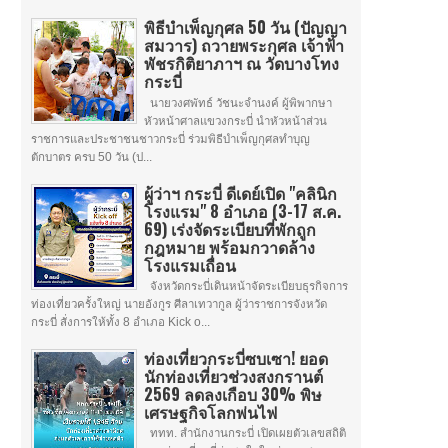
พิธีบำเพ็ญกุศล 50 วัน (ปัญญา
สมวาร) ถวายพระกุศล เจ้าฟ้า
พัชรกิติยาภาฯ ณ วัดบางโทง
กระบี่
นายวงศพัทธ์ วัชนะจำนงค์ ผู้พิพากษา
หัวหน้าศาลแขวงกระบี่ นำหัวหน้าส่วน
ราชการและประชาชนชาวกระบี่ ร่วมพิธีบำเพ็ญกุศลทำบุญ
ตักบาตร ครบ 50 วัน (ป...
ผู้ว่าฯ กระบี่ ดีเดย์เปิด "คลินิก
โรงแรม" 8 อำเภอ (3-17 ส.ค.
69) เร่งจัดระเบียบที่พักถูก
กฎหมาย พร้อมกวาดล้าง
โรงแรมเถื่อน
จังหวัดกระบี่เดินหน้าจัดระเบียบธุรกิจการ
ท่องเที่ยวครั้งใหญ่ นายอังกูร ศีลาเทวากูล ผู้ว่าราชการจังหวัด
กระบี่ สั่งการให้ทั้ง 8 อำเภอ Kick o...
ท่องเที่ยวกระบี่ซบเซา! ยอด
นักท่องเที่ยวช่วงสงกรานต์
2569 ลดลงเกือบ 30% พิษ
เศรษฐกิจโลกพ่นไฟ
ททท. สำนักงานกระบี่ เปิดเผยตัวเลขสถิติ