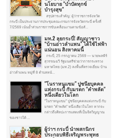
นโยบาย "บำบัดทุกข์
บำรุงสุข"
สรุปสาระสำคัญ: ผู้ว่าราชการจังหวัด
กระบี่ เป็นประธานการประชุมคณะกรมการจังหวัดกระบี่ ครั้งที่
7/2569 เน้นย้ำส่วนราชการขับเคลื่อนงานตามข้อสั...
มท.2 ลุยกระบี่! สัญญาชาว
“บ้านอ่าวลำแพน” ได้ใช้ไฟฟ้า
แน่นอน สิงหาคมนี้
กระบี่, 25 กรกฎาคม 2569 — นายพลพีร์
สุวรรณฉวี รัฐมนตรีช่วยว่าการกระทรวง
มหาดไทย (มท.2) ลงพื้นที่ตรวจเยี่ยม บ้าน
อ่าวลำแพน หมู่ที่ 8 ตำบลหน้...
"โนราหนูแขม" ปูชนียบุคคล
แห่งกระบี่ กับมรดก "คำพลัด"
หนึ่งเดียวในโลก
"โนราหนูแขม" ปูชนียบุคคลแห่งกระบี่ กับ
มรดก "คำพลัด" หนึ่งเดียวในโลก หากจะ
กล่าวถึงศิลปะการแสดงที่เป็นจิตวิญญาณ
ของชาวใต้ ...
ผู้ว่าฯ กระบี่ นำพสกนิกร
ประกอบพิธีเจริญพระพุทธ