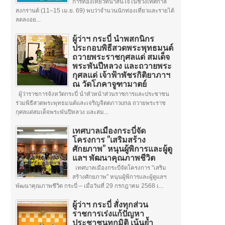
การท่องเที่ยวที่น่าสนใจในช่วงเทศกาล
สงกรานต์ (11–15 เม.ย. 69) พบว่าจำนวนนักท่องเที่ยวและรายได้
ลดลงอย...
ผู้ว่าฯ กระบี่ นำพสกนิกร
ประกอบพิธีสวดพระพุทธมนต์
ถวายพระราชกุศลแด่ สมเด็จ
พระพันปีหลวง และถวายพระ
กุศลแด่ เจ้าฟ้าพัชรกิติยาภาฯ
ณ วัดโภคาจูฑามาตย์
ผู้ว่าราชการจังหวัดกระบี่ นำหัวหน้าส่วนราชการและประชาชน
ร่วมพิธีสวดพระพุทธมนต์และเจริญจิตตภาวuna ถวายพระราช
กุศลแด่สมเด็จพระพันปีหลวง และสม...
เทศบาลเมืองกระบี่จัด
โครงการ "เสริมสร้าง
ศักยภาพ" หนุนผู้พิการและผู้ดู
แลฯ พัฒนาคุณภาพชีวิต
เทศบาลเมืองกระบี่จัดโครงการ "เสริม
สร้างศักยภาพ" หนุนผู้พิการและผู้ดูแลฯ
พัฒนาคุณภาพชีวิต กระบี่ – เมื่อวันที่ 29 กรกฎาคม 2568 เ...
ผู้ว่าฯ กระบี่ สั่งทุกส่วน
ราชการเร่งแก้ปัญหา
ประชาชนทุกมิติ เน้นย้ำ