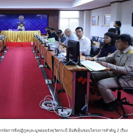
ัดการสิ่งปฏิกูลและมูลฝอยจังหวัดกระบี่ มีมติเห็นชอบโครงการสำคัญ 2 เรื่อง