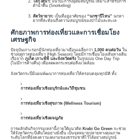
โลกใต้น้ำ:
แนวปะการังอุดมสมบูรณ์ เหมาะสำหรับการ
ดำน้ำตื้น (Snorkeling)
สัตว์หายาก:
เป็นที่อยู่อาศัยของ
“นกซาปีไหน”
นกหา
ยากที่สะท้อนถึงความสมบูรณ์ของป่าไม้และทะเล
ศักยภาพการท่องเที่ยวและการเชื่อมโยง
เศรษฐกิจ
ปัจจุบันเกาะรอกมีนักท่องเที่ยวมาเยือนเฉลี่ยกว่า
1,000 คนต่อวัน
ใน
ช่วงฤดูกาลท่องเที่ยว (High Season) โดยมีการเชื่อมโยงเส้นทางเดิน
เรือจาก
ภูเก็ต เกาะพีพี และจังหวัดตรัง
ในรูปแบบ One Day Trip
(ไม่มีการค้างคืน) เพื่อลดผลกระทบต่อสิ่งแวดล้อม
จังหวัดกระบี่มีแผนพัฒนาการท่องเที่ยวให้ครอบคลุมทุกมิติ ทั้ง:
การท่องเที่ยวเชิงอนุรักษ์และวิถีชุมชน
การท่องเที่ยวเชิงสุขภาพ (Wellness Tourism)
การท่องเที่ยวเชิงผจญภัย
การผลักดันกิจกรรมเหล่านี้ภายใต้แนวคิด
Krabi Go Green
จะช่วย
ให้จังหวัดกระบี่เติบโตอย่างยั่งยืน เป็นจุดหมายปลายทางคุณภาพ
ระดับโลกที่ยังคงความงดงามของธรรมชาติไว้ได้อย่างสมบูรณ์