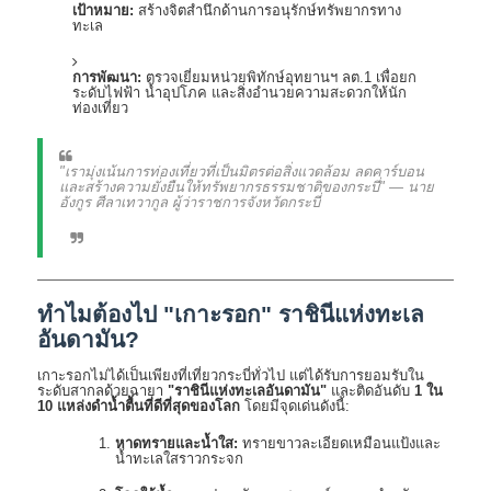
เป้าหมาย:
สร้างจิตสำนึกด้านการอนุรักษ์ทรัพยากรทาง
ทะเล
การพัฒนา:
ตรวจเยี่ยมหน่วยพิทักษ์อุทยานฯ ลต.1 เพื่อยก
ระดับไฟฟ้า น้ำอุปโภค และสิ่งอำนวยความสะดวกให้นัก
ท่องเที่ยว
"เรามุ่งเน้นการท่องเที่ยวที่เป็นมิตรต่อสิ่งแวดล้อม ลดคาร์บอน
และสร้างความยั่งยืนให้ทรัพยากรธรรมชาติของกระบี่" — นาย
อังกูร ศีลาเทวากูล ผู้ว่าราชการจังหวัดกระบี่
ทำไมต้องไป "เกาะรอก" ราชินีแห่งทะเล
อันดามัน?
เกาะรอกไม่ได้เป็นเพียงที่เที่ยวกระบี่ทั่วไป แต่ได้รับการยอมรับใน
ระดับสากลด้วยฉายา
"ราชินีแห่งทะเลอันดามัน"
และติดอันดับ
1 ใน
10 แหล่งดำน้ำตื้นที่ดีที่สุดของโลก
โดยมีจุดเด่นดังนี้:
หาดทรายและน้ำใส:
ทรายขาวละเอียดเหมือนแป้งและ
น้ำทะเลใสราวกระจก