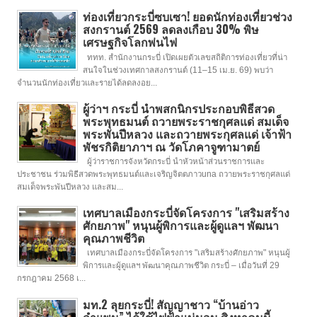
ท่องเที่ยวกระบี่ซบเซา! ยอดนักท่องเที่ยวช่วง
สงกรานต์ 2569 ลดลงเกือบ 30% พิษ
เศรษฐกิจโลกพ่นไฟ
ททท. สำนักงานกระบี่ เปิดเผยตัวเลขสถิติการท่องเที่ยวที่น่า
สนใจในช่วงเทศกาลสงกรานต์ (11–15 เม.ย. 69) พบว่า
จำนวนนักท่องเที่ยวและรายได้ลดลงอย...
ผู้ว่าฯ กระบี่ นำพสกนิกรประกอบพิธีสวด
พระพุทธมนต์ ถวายพระราชกุศลแด่ สมเด็จ
พระพันปีหลวง และถวายพระกุศลแด่ เจ้าฟ้า
พัชรกิติยาภาฯ ณ วัดโภคาจูฑามาตย์
ผู้ว่าราชการจังหวัดกระบี่ นำหัวหน้าส่วนราชการและ
ประชาชน ร่วมพิธีสวดพระพุทธมนต์และเจริญจิตตภาวuna ถวายพระราชกุศลแด่
สมเด็จพระพันปีหลวง และสม...
เทศบาลเมืองกระบี่จัดโครงการ "เสริมสร้าง
ศักยภาพ" หนุนผู้พิการและผู้ดูแลฯ พัฒนา
คุณภาพชีวิต
เทศบาลเมืองกระบี่จัดโครงการ "เสริมสร้างศักยภาพ" หนุนผู้
พิการและผู้ดูแลฯ พัฒนาคุณภาพชีวิต กระบี่ – เมื่อวันที่ 29
กรกฎาคม 2568 เ...
มท.2 ลุยกระบี่! สัญญาชาว “บ้านอ่าว
ลำแพน” ได้ใช้ไฟฟ้าแน่นอน สิงหาคมนี้