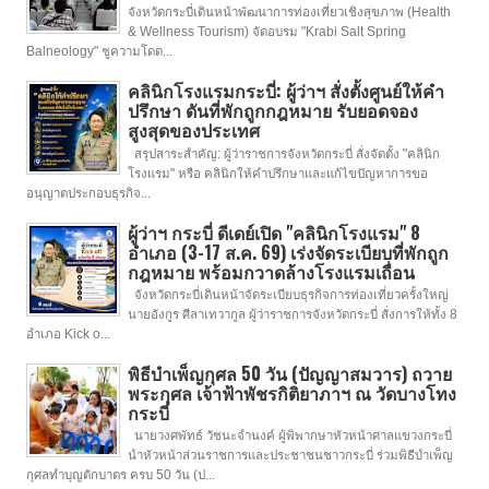
จังหวัดกระบี่เดินหน้าพัฒนาการท่องเที่ยวเชิงสุขภาพ (Health
& Wellness Tourism) จัดอบรม "Krabi Salt Spring
Balneology" ชูความโดด...
คลินิกโรงแรมกระบี่: ผู้ว่าฯ สั่งตั้งศูนย์ให้คำ
ปรึกษา ดันที่พักถูกกฎหมาย รับยอดจอง
สูงสุดของประเทศ
สรุปสาระสำคัญ: ผู้ว่าราชการจังหวัดกระบี่ สั่งจัดตั้ง "คลินิก
โรงแรม" หรือ คลินิกให้คำปรึกษาและแก้ไขปัญหาการขอ
อนุญาตประกอบธุรกิจ...
ผู้ว่าฯ กระบี่ ดีเดย์เปิด "คลินิกโรงแรม" 8
อำเภอ (3-17 ส.ค. 69) เร่งจัดระเบียบที่พักถูก
กฎหมาย พร้อมกวาดล้างโรงแรมเถื่อน
จังหวัดกระบี่เดินหน้าจัดระเบียบธุรกิจการท่องเที่ยวครั้งใหญ่
นายอังกูร ศีลาเทวากูล ผู้ว่าราชการจังหวัดกระบี่ สั่งการให้ทั้ง 8
อำเภอ Kick o...
พิธีบำเพ็ญกุศล 50 วัน (ปัญญาสมวาร) ถวาย
พระกุศล เจ้าฟ้าพัชรกิติยาภาฯ ณ วัดบางโทง
กระบี่
นายวงศพัทธ์ วัชนะจำนงค์ ผู้พิพากษาหัวหน้าศาลแขวงกระบี่
นำหัวหน้าส่วนราชการและประชาชนชาวกระบี่ ร่วมพิธีบำเพ็ญ
กุศลทำบุญตักบาตร ครบ 50 วัน (ป...