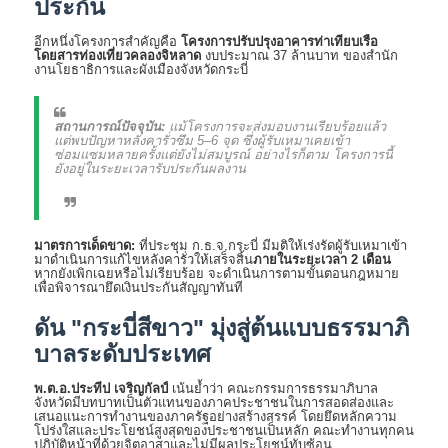
ประกัน
อีกหนึ่งโครงการสำคัญคือ
โครงการปรับปรุงอาคารท่าเทียบเรือ
โดยสารท่องเที่ยวคลองจิหลาด
งบประมาณ 37 ล้านบาท ของสำนัก
งานโยธาธิการและผังเมืองจังหวัดกระบี่
สถานการณ์ปัจจุบัน:
แม้โครงการจะส่งมอบงานเรียบร้อยแล้ว
แต่พบปัญหาหลังคารั่วซึม 5–6 จุด ซึ่งผู้รับเหมาเคยเข้า
ซ่อมแซมหลายครั้งแต่ยังไม่สมบูรณ์ อย่างไรก็ตาม โครงการนี้
ยังอยู่ในระยะเวลารับประกันผลงาน
มาตรการเด็ดขาด:
ที่ประชุม ก.ธ.จ.กระบี่ มีมติให้เร่งรัดผู้รับเหมาเข้า
มาดำเนินการแก้ไขหลังคารั่วให้เสร็จสิ้น
ภายในระยะเวลา 2 เดือน
หากยังเพิกเฉยหรือไม่เรียบร้อย จะดำเนินการตามขั้นตอนกฎหมาย
เพื่อพิจารณายึดเงินประกันสัญญาทันที
ดัน "กระบี่สีขาว" มุ่งสู่ต้นแบบธรรมาภิ
บาลระดับประเทศ
พ.ต.อ.ประทีป เจริญกัลป์
เน้นย้ำว่า คณะกรรมการธรรมาภิบาล
จังหวัดมีบทบาทเป็นตัวแทนของภาคประชาชนในการสอดส่องและ
เสนอแนะการทำงานของภาครัฐอย่างสร้างสรรค์ โดยยึดหลักความ
โปร่งใสและประโยชน์สูงสุดของประชาชนเป็นหลัก คณะทำงานทุกคน
ปฏิบัติหน้าที่ด้วยจิตอาสาและไม่มีผลประโยชน์ทับซ้อน