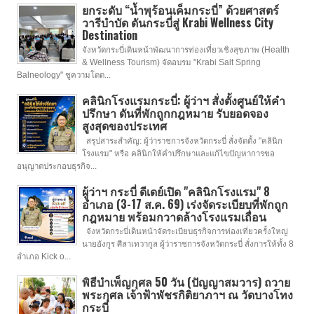
ยกระดับ “น้ำพุร้อนเค็มกระบี่” ด้วยศาสตร์
วารีบำบัด ดันกระบี่สู่ Krabi Wellness City
Destination
จังหวัดกระบี่เดินหน้าพัฒนาการท่องเที่ยวเชิงสุขภาพ (Health
& Wellness Tourism) จัดอบรม "Krabi Salt Spring
Balneology" ชูความโดด...
คลินิกโรงแรมกระบี่: ผู้ว่าฯ สั่งตั้งศูนย์ให้คำ
ปรึกษา ดันที่พักถูกกฎหมาย รับยอดจอง
สูงสุดของประเทศ
สรุปสาระสำคัญ: ผู้ว่าราชการจังหวัดกระบี่ สั่งจัดตั้ง "คลินิก
โรงแรม" หรือ คลินิกให้คำปรึกษาและแก้ไขปัญหาการขอ
อนุญาตประกอบธุรกิจ...
ผู้ว่าฯ กระบี่ ดีเดย์เปิด "คลินิกโรงแรม" 8
อำเภอ (3-17 ส.ค. 69) เร่งจัดระเบียบที่พักถูก
กฎหมาย พร้อมกวาดล้างโรงแรมเถื่อน
จังหวัดกระบี่เดินหน้าจัดระเบียบธุรกิจการท่องเที่ยวครั้งใหญ่
นายอังกูร ศีลาเทวากูล ผู้ว่าราชการจังหวัดกระบี่ สั่งการให้ทั้ง 8
อำเภอ Kick o...
พิธีบำเพ็ญกุศล 50 วัน (ปัญญาสมวาร) ถวาย
พระกุศล เจ้าฟ้าพัชรกิติยาภาฯ ณ วัดบางโทง
กระบี่