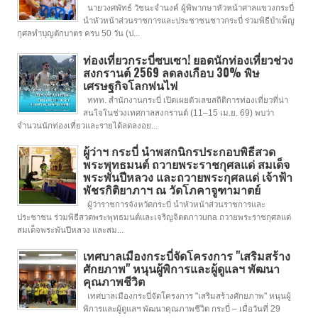
นายวงศพัทธ์ วัชนะจำนงค์ ผู้พิพากษาหัวหน้าศาลแขวงกระบี่
นำหัวหน้าส่วนราชการและประชาชนชาวกระบี่ ร่วมพิธีบำเพ็ญ
กุศลทำบุญตักบาตร ครบ 50 วัน (ป...
ท่องเที่ยวกระบี่ซบเซา! ยอดนักท่องเที่ยวช่วง
สงกรานต์ 2569 ลดลงเกือบ 30% พิษ
เศรษฐกิจโลกพ่นไฟ
ททท. สำนักงานกระบี่ เปิดเผยตัวเลขสถิติการท่องเที่ยวที่น่า
สนใจในช่วงเทศกาลสงกรานต์ (11–15 เม.ย. 69) พบว่า
จำนวนนักท่องเที่ยวและรายได้ลดลงอย...
ผู้ว่าฯ กระบี่ นำพสกนิกรประกอบพิธีสวด
พระพุทธมนต์ ถวายพระราชกุศลแด่ สมเด็จ
พระพันปีหลวง และถวายพระกุศลแด่ เจ้าฟ้า
พัชรกิติยาภาฯ ณ วัดโภคาจูฑามาตย์
ผู้ว่าราชการจังหวัดกระบี่ นำหัวหน้าส่วนราชการและ
ประชาชน ร่วมพิธีสวดพระพุทธมนต์และเจริญจิตตภาวuna ถวายพระราชกุศลแด่
สมเด็จพระพันปีหลวง และสม...
เทศบาลเมืองกระบี่จัดโครงการ "เสริมสร้าง
ศักยภาพ" หนุนผู้พิการและผู้ดูแลฯ พัฒนา
คุณภาพชีวิต
เทศบาลเมืองกระบี่จัดโครงการ "เสริมสร้างศักยภาพ" หนุนผู้
พิการและผู้ดูแลฯ พัฒนาคุณภาพชีวิต กระบี่ – เมื่อวันที่ 29