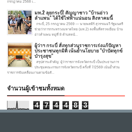
กรกฎาคม 2568 เ...
มท.2 ลุยกระบี่! สัญญาชาว “บ้านอ่าว
ลำแพน” ได้ใช้ไฟฟ้าแน่นอน สิงหาคมนี้
กระบี่, 25 กรกฎาคม 2569 — นายพลพีร์ สุวรรณฉวี รัฐมนตรี
ช่วยว่าการกระทรวงมหาดไทย (มท.2) ลงพื้นที่ตรวจเยี่ยม บ้าน
อ่าวลำแพน หมู่ที่ 8 ตำบลหน้...
ผู้ว่าฯ กระบี่ สั่งทุกส่วนราชการเร่งแก้ปัญหา
ประชาชนทุกมิติ เน้นย้ำนโยบาย "บำบัดทุกข์
บำรุงสุข"
สรุปสาระสำคัญ: ผู้ว่าราชการจังหวัดกระบี่ เป็นประธานการ
ประชุมคณะกรมการจังหวัดกระบี่ ครั้งที่ 7/2569 เน้นย้ำส่วน
ราชการขับเคลื่อนงานตามข้อสั...
จำนวนผู้เข้าชมทั้งหมด
4
7
4
4
8
3