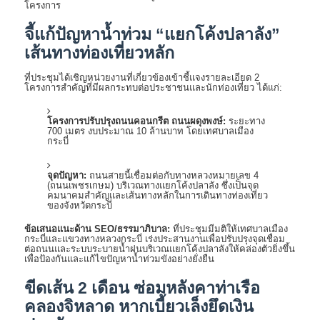
โครงการ
จี้แก้ปัญหาน้ำท่วม “แยกโค้งปลาลัง”
เส้นทางท่องเที่ยวหลัก
ที่ประชุมได้เชิญหน่วยงานที่เกี่ยวข้องเข้าชี้แจงรายละเอียด 2
โครงการสำคัญที่มีผลกระทบต่อประชาชนและนักท่องเที่ยว ได้แก่:
โครงการปรับปรุงถนนคอนกรีต ถนนผดุงพงษ์:
ระยะทาง
700 เมตร งบประมาณ 10 ล้านบาท โดยเทศบาลเมือง
กระบี่
จุดปัญหา:
ถนนสายนี้เชื่อมต่อกับทางหลวงหมายเลข 4
(ถนนเพชรเกษม) บริเวณทางแยกโค้งปลาลัง ซึ่งเป็นจุด
คมนาคมสำคัญและเส้นทางหลักในการเดินทางท่องเที่ยว
ของจังหวัดกระบี่
ข้อเสนอแนะด้าน SEO/ธรรมาภิบาล:
ที่ประชุมมีมติให้เทศบาลเมือง
กระบี่และแขวงทางหลวงกระบี่ เร่งประสานงานเพื่อปรับปรุงจุดเชื่อม
ต่อถนนและระบบระบายน้ำฝนบริเวณแยกโค้งปลาลังให้คล่องตัวยิ่งขึ้น
เพื่อป้องกันและแก้ไขปัญหาน้ำท่วมขังอย่างยั่งยืน
ขีดเส้น 2 เดือน ซ่อมหลังคาท่าเรือ
คลองจิหลาด หากเบี้ยวเล็งยึดเงิน