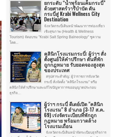
ยกระดับ “น้ำพุร้อนเค็มกระบี่”
ด้วยศาสตร์วารีบำบัด ดัน
กระบี่สู่ Krabi Wellness City
Destination
จังหวัดกระบี่เดินหน้าพัฒนาการท่องเที่ยว
เชิงสุขภาพ (Health & Wellness
Tourism) จัดอบรม "Krabi Salt Spring Balneology" ชูความ
โดด...
คลินิกโรงแรมกระบี่: ผู้ว่าฯ สั่ง
ตั้งศูนย์ให้คำปรึกษา ดันที่พัก
ถูกกฎหมาย รับยอดจองสูงสุด
ของประเทศ
สรุปสาระสำคัญ: ผู้ว่าราชการจังหวัด
กระบี่ สั่งจัดตั้ง "คลินิกโรงแรม" หรือ
คลินิกให้คำปรึกษาและแก้ไขปัญหาการขออนุญาตประกอบ
ธุรกิจ...
ผู้ว่าฯ กระบี่ ดีเดย์เปิด "คลินิก
โรงแรม" 8 อำเภอ (3-17 ส.ค.
69) เร่งจัดระเบียบที่พักถูก
กฎหมาย พร้อมกวาดล้าง
โรงแรมเถื่อน
จังหวัดกระบี่เดินหน้าจัดระเบียบธุรกิจการ