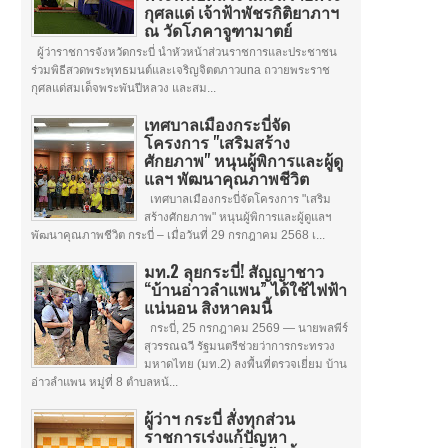
กุศลแด่ เจ้าฟ้าพัชรกิติยาภาฯ
ณ วัดโภคาจูฑามาตย์
ผู้ว่าราชการจังหวัดกระบี่ นำหัวหน้าส่วนราชการและประชาชน
ร่วมพิธีสวดพระพุทธมนต์และเจริญจิตตภาวuna ถวายพระราช
กุศลแด่สมเด็จพระพันปีหลวง และสม...
เทศบาลเมืองกระบี่จัด
โครงการ "เสริมสร้าง
ศักยภาพ" หนุนผู้พิการและผู้ดู
แลฯ พัฒนาคุณภาพชีวิต
เทศบาลเมืองกระบี่จัดโครงการ "เสริม
สร้างศักยภาพ" หนุนผู้พิการและผู้ดูแลฯ
พัฒนาคุณภาพชีวิต กระบี่ – เมื่อวันที่ 29 กรกฎาคม 2568 เ...
มท.2 ลุยกระบี่! สัญญาชาว
“บ้านอ่าวลำแพน” ได้ใช้ไฟฟ้า
แน่นอน สิงหาคมนี้
กระบี่, 25 กรกฎาคม 2569 — นายพลพีร์
สุวรรณฉวี รัฐมนตรีช่วยว่าการกระทรวง
มหาดไทย (มท.2) ลงพื้นที่ตรวจเยี่ยม บ้าน
อ่าวลำแพน หมู่ที่ 8 ตำบลหน้...
ผู้ว่าฯ กระบี่ สั่งทุกส่วน
ราชการเร่งแก้ปัญหา