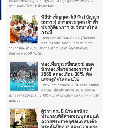
ท่องเที่ยวครั้งใหญ่ นายอังกูร ศีลาเทวากูล ผู้ว่าราชการจังหวัด
กระบี่ สั่งการให้ทั้ง 8 อำเภอ Kick o...
พิธีบำเพ็ญกุศล 50 วัน (ปัญญา
สมวาร) ถวายพระกุศล เจ้าฟ้า
พัชรกิติยาภาฯ ณ วัดบางโทง
กระบี่
นายวงศพัทธ์ วัชนะจำนงค์ ผู้พิพากษา
หัวหน้าศาลแขวงกระบี่ นำหัวหน้าส่วน
ราชการและประชาชนชาวกระบี่ ร่วมพิธีบำเพ็ญกุศลทำบุญ
ตักบาตร ครบ 50 วัน (ป...
ท่องเที่ยวกระบี่ซบเซา! ยอด
นักท่องเที่ยวช่วงสงกรานต์
2569 ลดลงเกือบ 30% พิษ
เศรษฐกิจโลกพ่นไฟ
ททท. สำนักงานกระบี่ เปิดเผยตัวเลขสถิติ
การท่องเที่ยวที่น่าสนใจในช่วงเทศกาล
สงกรานต์ (11–15 เม.ย. 69) พบว่าจำนวนนักท่องเที่ยวและรายได้
ลดลงอย...
ผู้ว่าฯ กระบี่ นำพสกนิกร
ประกอบพิธีสวดพระพุทธมนต์
ถวายพระราชกุศลแด่ สมเด็จ
พระพันปีหลวง และถวายพระ