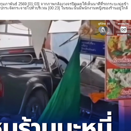
 กุมภาพันธ์ 2569 [
01:03
] จากภาพกล้องวงจรปิดเผยให้เห็นนาทีที่รถกระบะพุ่งเข้า
ุปกระจัดกระจายไปทั่วบริเวณ [
00:23
] ในขณะนั้นมีพนักงานหญิงของร้านอยู่ใกล้