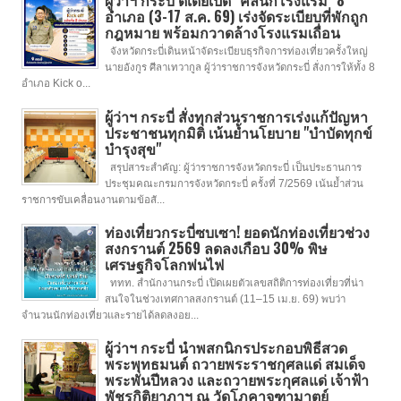
ผู้ว่าฯ กระบี่ ดีเดย์เปิด "คลินิกโรงแรม" 8
อำเภอ (3-17 ส.ค. 69) เร่งจัดระเบียบที่พักถูก
กฎหมาย พร้อมกวาดล้างโรงแรมเถื่อน
จังหวัดกระบี่เดินหน้าจัดระเบียบธุรกิจการท่องเที่ยวครั้งใหญ่
นายอังกูร ศีลาเทวากูล ผู้ว่าราชการจังหวัดกระบี่ สั่งการให้ทั้ง 8
อำเภอ Kick o...
ผู้ว่าฯ กระบี่ สั่งทุกส่วนราชการเร่งแก้ปัญหา
ประชาชนทุกมิติ เน้นย้ำนโยบาย "บำบัดทุกข์
บำรุงสุข"
สรุปสาระสำคัญ: ผู้ว่าราชการจังหวัดกระบี่ เป็นประธานการ
ประชุมคณะกรมการจังหวัดกระบี่ ครั้งที่ 7/2569 เน้นย้ำส่วน
ราชการขับเคลื่อนงานตามข้อสั...
ท่องเที่ยวกระบี่ซบเซา! ยอดนักท่องเที่ยวช่วง
สงกรานต์ 2569 ลดลงเกือบ 30% พิษ
เศรษฐกิจโลกพ่นไฟ
ททท. สำนักงานกระบี่ เปิดเผยตัวเลขสถิติการท่องเที่ยวที่น่า
สนใจในช่วงเทศกาลสงกรานต์ (11–15 เม.ย. 69) พบว่า
จำนวนนักท่องเที่ยวและรายได้ลดลงอย...
ผู้ว่าฯ กระบี่ นำพสกนิกรประกอบพิธีสวด
พระพุทธมนต์ ถวายพระราชกุศลแด่ สมเด็จ
พระพันปีหลวง และถวายพระกุศลแด่ เจ้าฟ้า
พัชรกิติยาภาฯ ณ วัดโภคาจูฑามาตย์