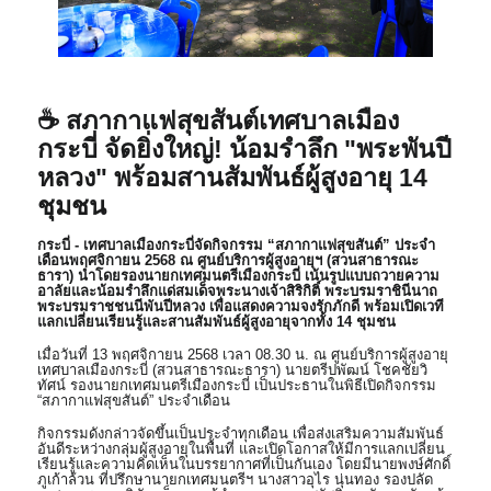
☕ สภากาแฟสุขสันต์เทศบาลเมือง
กระบี่ จัดยิ่งใหญ่! น้อมรำลึก "พระพันปี
หลวง" พร้อมสานสัมพันธ์ผู้สูงอายุ 14
ชุมชน
กระบี่ - เทศบาลเมืองกระบี่จัดกิจกรรม “สภากาแฟสุขสันต์” ประจำ
เดือนพฤศจิกายน 2568 ณ ศูนย์บริการผู้สูงอายุฯ (สวนสาธารณะ
ธารา) นำโดยรองนายกเทศมนตรีเมืองกระบี่ เน้นรูปแบบถวายความ
อาลัยและน้อมรำลึกแด่สมเด็จพระนางเจ้าสิริกิติ์ พระบรมราชินีนาถ
พระบรมราชชนนีพันปีหลวง เพื่อแสดงความจงรักภักดี พร้อมเปิดเวที
แลกเปลี่ยนเรียนรู้และสานสัมพันธ์ผู้สูงอายุจากทั้ง 14 ชุมชน
เมื่อวันที่ 13 พฤศจิกายน 2568 เวลา 08.30 น. ณ ศูนย์บริการผู้สูงอายุ
เทศบาลเมืองกระบี่ (สวนสาธารณะธารา) นายตรีปพัฒน์ โชคชัยวิ
ทัศน์ รองนายกเทศมนตรีเมืองกระบี่ เป็นประธานในพิธีเปิดกิจกรรม
“สภากาแฟสุขสันต์” ประจำเดือน
กิจกรรมดังกล่าวจัดขึ้นเป็นประจำทุกเดือน เพื่อส่งเสริมความสัมพันธ์
อันดีระหว่างกลุ่มผู้สูงอายุในพื้นที่ และเปิดโอกาสให้มีการแลกเปลี่ยน
เรียนรู้และความคิดเห็นในบรรยากาศที่เป็นกันเอง โดยมีนายพงษ์ศักดิ์
ภูเก้าล้วน ที่ปรึกษานายกเทศมนตรีฯ นางสาวอุไร นุ่นทอง รองปลัด