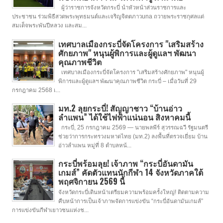
ผู้ว่าราชการจังหวัดกระบี่ นำหัวหน้าส่วนราชการและ
ประชาชน ร่วมพิธีสวดพระพุทธมนต์และเจริญจิตตภาวuna ถวายพระราชกุศลแด่
สมเด็จพระพันปีหลวง และสม...
เทศบาลเมืองกระบี่จัดโครงการ "เสริมสร้าง
ศักยภาพ" หนุนผู้พิการและผู้ดูแลฯ พัฒนา
คุณภาพชีวิต
เทศบาลเมืองกระบี่จัดโครงการ "เสริมสร้างศักยภาพ" หนุนผู้
พิการและผู้ดูแลฯ พัฒนาคุณภาพชีวิต กระบี่ – เมื่อวันที่ 29
กรกฎาคม 2568 เ...
มท.2 ลุยกระบี่! สัญญาชาว “บ้านอ่าว
ลำแพน” ได้ใช้ไฟฟ้าแน่นอน สิงหาคมนี้
กระบี่, 25 กรกฎาคม 2569 — นายพลพีร์ สุวรรณฉวี รัฐมนตรี
ช่วยว่าการกระทรวงมหาดไทย (มท.2) ลงพื้นที่ตรวจเยี่ยม บ้าน
อ่าวลำแพน หมู่ที่ 8 ตำบลหน้...
กระบี่พร้อมลุย! เจ้าภาพ “กระบี่อันดามัน
เกมส์” คัดตัวแทนนักกีฬา 14 จังหวัดภาคใต้
พฤศจิกายน 2569 นี้
จังหวัดกระบี่เดินหน้าเตรียมความพร้อมครั้งใหญ่! ติดตามความ
คืบหน้าการเป็นเจ้าภาพจัดการแข่งขัน “กระบี่อันดามันเกมส์”
การแข่งขันกีฬาเยาวชนแห่งช...