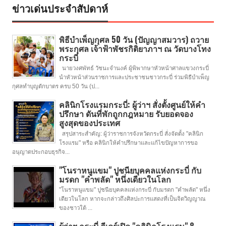
ข่าวเด่นประจำสัปดาห์
พิธีบำเพ็ญกุศล 50 วัน (ปัญญาสมวาร) ถวาย
พระกุศล เจ้าฟ้าพัชรกิติยาภาฯ ณ วัดบางโทง
กระบี่
นายวงศพัทธ์ วัชนะจำนงค์ ผู้พิพากษาหัวหน้าศาลแขวงกระบี่
นำหัวหน้าส่วนราชการและประชาชนชาวกระบี่ ร่วมพิธีบำเพ็ญ
กุศลทำบุญตักบาตร ครบ 50 วัน (ป...
คลินิกโรงแรมกระบี่: ผู้ว่าฯ สั่งตั้งศูนย์ให้คำ
ปรึกษา ดันที่พักถูกกฎหมาย รับยอดจอง
สูงสุดของประเทศ
สรุปสาระสำคัญ: ผู้ว่าราชการจังหวัดกระบี่ สั่งจัดตั้ง "คลินิก
โรงแรม" หรือ คลินิกให้คำปรึกษาและแก้ไขปัญหาการขอ
อนุญาตประกอบธุรกิจ...
"โนราหนูแขม" ปูชนียบุคคลแห่งกระบี่ กับ
มรดก "คำพลัด" หนึ่งเดียวในโลก
"โนราหนูแขม" ปูชนียบุคคลแห่งกระบี่ กับมรดก "คำพลัด" หนึ่ง
เดียวในโลก หากจะกล่าวถึงศิลปะการแสดงที่เป็นจิตวิญญาณ
ของชาวใต้ ...