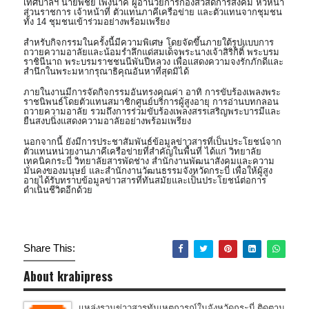
เทศบาลฯ นายพิชัย เพ็งนาค ผู้อำนวยการกองสวัสดิการสังคม หัวหน้า
ส่วนราชการ เจ้าหน้าที่ ตัวแทนภาคีเครือข่าย และตัวแทนจากชุมชน
ทั้ง 14 ชุมชนเข้าร่วมอย่างพร้อมเพรียง
สำหรับกิจกรรมในครั้งนี้มีความพิเศษ โดยจัดขึ้นภายใต้รูปแบบการ
ถวายความอาลัยและน้อมรำลึกแด่สมเด็จพระนางเจ้าสิริกิติ์ พระบรม
ราชินีนาถ พระบรมราชชนนีพันปีหลวง เพื่อแสดงความจงรักภักดีและ
สำนึกในพระมหากรุณาธิคุณอันหาที่สุดมิได้
ภายในงานมีการจัดกิจกรรมอันทรงคุณค่า อาทิ การขับร้องเพลงพระ
ราชนิพนธ์โดยตัวแทนสมาชิกศูนย์บริการผู้สูงอายุ การอ่านบทกลอน
ถวายความอาลัย รวมถึงการร่วมขับร้องเพลงสรรเสริญพระบารมีและ
ยืนสงบนิ่งแสดงความอาลัยอย่างพร้อมเพรียง
นอกจากนี้ ยังมีการประชาสัมพันธ์ข้อมูลข่าวสารที่เป็นประโยชน์จาก
ตัวแทนหน่วยงานภาคีเครือข่ายที่สำคัญในพื้นที่ ได้แก่ วิทยาลัย
เทคนิคกระบี่ วิทยาลัยสารพัดช่าง สำนักงานพัฒนาสังคมและความ
มั่นคงของมนุษย์ และสำนักงานวัฒนธรรมจังหวัดกระบี่ เพื่อให้ผู้สูง
อายุได้รับทราบข้อมูลข่าวสารที่ทันสมัยและเป็นประโยชน์ต่อการ
ดำเนินชีวิตอีกด้วย
Share This:
About krabipress
แหล่งรวมข่าวสารทันเหตุการณ์ในจังหวัดกระบี่ ติดตาม