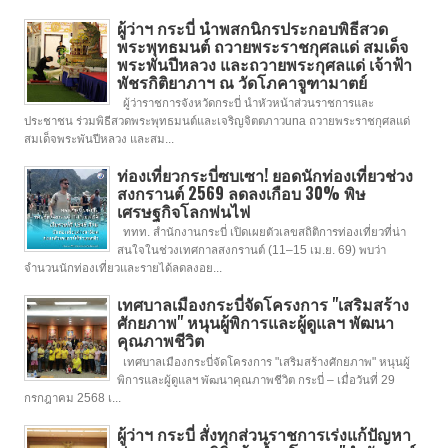
ผู้ว่าฯ กระบี่ นำพสกนิกรประกอบพิธีสวด
พระพุทธมนต์ ถวายพระราชกุศลแด่ สมเด็จ
พระพันปีหลวง และถวายพระกุศลแด่ เจ้าฟ้า
พัชรกิติยาภาฯ ณ วัดโภคาจูฑามาตย์
ผู้ว่าราชการจังหวัดกระบี่ นำหัวหน้าส่วนราชการและ
ประชาชน ร่วมพิธีสวดพระพุทธมนต์และเจริญจิตตภาวuna ถวายพระราชกุศลแด่
สมเด็จพระพันปีหลวง และสม...
ท่องเที่ยวกระบี่ซบเซา! ยอดนักท่องเที่ยวช่วง
สงกรานต์ 2569 ลดลงเกือบ 30% พิษ
เศรษฐกิจโลกพ่นไฟ
ททท. สำนักงานกระบี่ เปิดเผยตัวเลขสถิติการท่องเที่ยวที่น่า
สนใจในช่วงเทศกาลสงกรานต์ (11–15 เม.ย. 69) พบว่า
จำนวนนักท่องเที่ยวและรายได้ลดลงอย...
เทศบาลเมืองกระบี่จัดโครงการ "เสริมสร้าง
ศักยภาพ" หนุนผู้พิการและผู้ดูแลฯ พัฒนา
คุณภาพชีวิต
เทศบาลเมืองกระบี่จัดโครงการ "เสริมสร้างศักยภาพ" หนุนผู้
พิการและผู้ดูแลฯ พัฒนาคุณภาพชีวิต กระบี่ – เมื่อวันที่ 29
กรกฎาคม 2568 เ...
ผู้ว่าฯ กระบี่ สั่งทุกส่วนราชการเร่งแก้ปัญหา