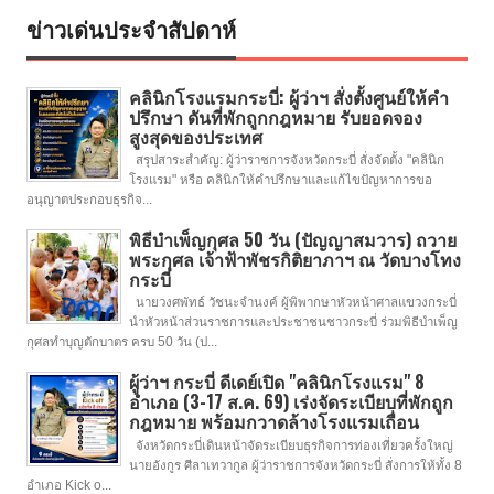
ข่าวเด่นประจำสัปดาห์
คลินิกโรงแรมกระบี่: ผู้ว่าฯ สั่งตั้งศูนย์ให้คำ
ปรึกษา ดันที่พักถูกกฎหมาย รับยอดจอง
สูงสุดของประเทศ
สรุปสาระสำคัญ: ผู้ว่าราชการจังหวัดกระบี่ สั่งจัดตั้ง "คลินิก
โรงแรม" หรือ คลินิกให้คำปรึกษาและแก้ไขปัญหาการขอ
อนุญาตประกอบธุรกิจ...
พิธีบำเพ็ญกุศล 50 วัน (ปัญญาสมวาร) ถวาย
พระกุศล เจ้าฟ้าพัชรกิติยาภาฯ ณ วัดบางโทง
กระบี่
นายวงศพัทธ์ วัชนะจำนงค์ ผู้พิพากษาหัวหน้าศาลแขวงกระบี่
นำหัวหน้าส่วนราชการและประชาชนชาวกระบี่ ร่วมพิธีบำเพ็ญ
กุศลทำบุญตักบาตร ครบ 50 วัน (ป...
ผู้ว่าฯ กระบี่ ดีเดย์เปิด "คลินิกโรงแรม" 8
อำเภอ (3-17 ส.ค. 69) เร่งจัดระเบียบที่พักถูก
กฎหมาย พร้อมกวาดล้างโรงแรมเถื่อน
จังหวัดกระบี่เดินหน้าจัดระเบียบธุรกิจการท่องเที่ยวครั้งใหญ่
นายอังกูร ศีลาเทวากูล ผู้ว่าราชการจังหวัดกระบี่ สั่งการให้ทั้ง 8
อำเภอ Kick o...