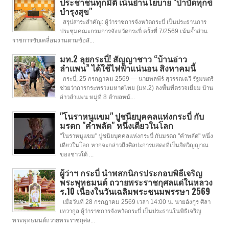
ประชาชนทุกมิติ เน้นย้ำนโยบาย "บำบัดทุกข์
บำรุงสุข"
สรุปสาระสำคัญ: ผู้ว่าราชการจังหวัดกระบี่ เป็นประธานการ
ประชุมคณะกรมการจังหวัดกระบี่ ครั้งที่ 7/2569 เน้นย้ำส่วน
ราชการขับเคลื่อนงานตามข้อสั...
มท.2 ลุยกระบี่! สัญญาชาว “บ้านอ่าว
ลำแพน” ได้ใช้ไฟฟ้าแน่นอน สิงหาคมนี้
กระบี่, 25 กรกฎาคม 2569 — นายพลพีร์ สุวรรณฉวี รัฐมนตรี
ช่วยว่าการกระทรวงมหาดไทย (มท.2) ลงพื้นที่ตรวจเยี่ยม บ้าน
อ่าวลำแพน หมู่ที่ 8 ตำบลหน้...
"โนราหนูแขม" ปูชนียบุคคลแห่งกระบี่ กับ
มรดก "คำพลัด" หนึ่งเดียวในโลก
"โนราหนูแขม" ปูชนียบุคคลแห่งกระบี่ กับมรดก "คำพลัด" หนึ่ง
เดียวในโลก หากจะกล่าวถึงศิลปะการแสดงที่เป็นจิตวิญญาณ
ของชาวใต้ ...
ผู้ว่าฯ กระบี่ นำพสกนิกรประกอบพิธีเจริญ
พระพุทธมนต์ ถวายพระราชกุศลแด่ในหลวง
ร.10 เนื่องในวันเฉลิมพระชนมพรรษา 2569
เมื่อวันที่ 28 กรกฎาคม 2569 เวลา 14:00 น. นายอังกูร ศีลา
เทวากูล ผู้ว่าราชการจังหวัดกระบี่ เป็นประธานในพิธีเจริญ
พระพุทธมนต์ถวายพระราชกุศล...