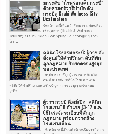
ยกระดับ “น้ำพุร้อนเค็มกระบี่”
ด้วยศาสตร์วารีบำบัด ดัน
กระบี่สู่ Krabi Wellness City
Destination
จังหวัดกระบี่เดินหน้าพัฒนาการท่องเที่ยว
เชิงสุขภาพ (Health & Wellness
Tourism) จัดอบรม "Krabi Salt Spring Balneology" ชูความ
โดด...
คลินิกโรงแรมกระบี่: ผู้ว่าฯ สั่ง
ตั้งศูนย์ให้คำปรึกษา ดันที่พัก
ถูกกฎหมาย รับยอดจองสูงสุด
ของประเทศ
สรุปสาระสำคัญ: ผู้ว่าราชการจังหวัด
กระบี่ สั่งจัดตั้ง "คลินิกโรงแรม" หรือ
คลินิกให้คำปรึกษาและแก้ไขปัญหาการขออนุญาตประกอบ
ธุรกิจ...
ผู้ว่าฯ กระบี่ ดีเดย์เปิด "คลินิก
โรงแรม" 8 อำเภอ (3-17 ส.ค.
69) เร่งจัดระเบียบที่พักถูก
กฎหมาย พร้อมกวาดล้าง
โรงแรมเถื่อน
จังหวัดกระบี่เดินหน้าจัดระเบียบธุรกิจการ