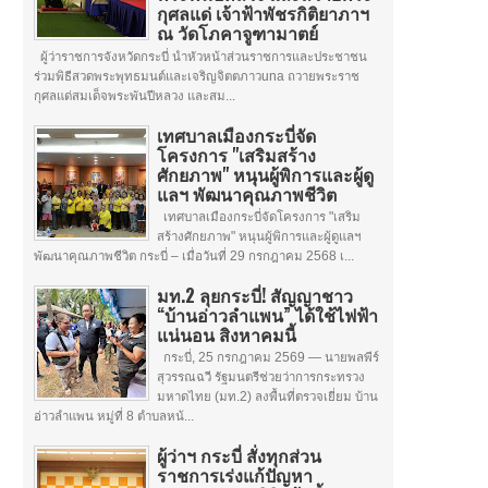
กุศลแด่ เจ้าฟ้าพัชรกิติยาภาฯ
ณ วัดโภคาจูฑามาตย์
ผู้ว่าราชการจังหวัดกระบี่ นำหัวหน้าส่วนราชการและประชาชน
ร่วมพิธีสวดพระพุทธมนต์และเจริญจิตตภาวuna ถวายพระราช
กุศลแด่สมเด็จพระพันปีหลวง และสม...
เทศบาลเมืองกระบี่จัด
โครงการ "เสริมสร้าง
ศักยภาพ" หนุนผู้พิการและผู้ดู
แลฯ พัฒนาคุณภาพชีวิต
เทศบาลเมืองกระบี่จัดโครงการ "เสริม
สร้างศักยภาพ" หนุนผู้พิการและผู้ดูแลฯ
พัฒนาคุณภาพชีวิต กระบี่ – เมื่อวันที่ 29 กรกฎาคม 2568 เ...
มท.2 ลุยกระบี่! สัญญาชาว
“บ้านอ่าวลำแพน” ได้ใช้ไฟฟ้า
แน่นอน สิงหาคมนี้
กระบี่, 25 กรกฎาคม 2569 — นายพลพีร์
สุวรรณฉวี รัฐมนตรีช่วยว่าการกระทรวง
มหาดไทย (มท.2) ลงพื้นที่ตรวจเยี่ยม บ้าน
อ่าวลำแพน หมู่ที่ 8 ตำบลหน้...
ผู้ว่าฯ กระบี่ สั่งทุกส่วน
ราชการเร่งแก้ปัญหา