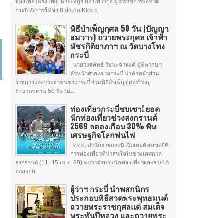
ท่องเที่ยวครั้งใหญ่ นายอังกูร ศีลาเทวากูล ผู้ว่าราชการจังหวัด
กระบี่ สั่งการให้ทั้ง 8 อำเภอ Kick o...
พิธีบำเพ็ญกุศล 50 วัน (ปัญญา
สมวาร) ถวายพระกุศล เจ้าฟ้า
พัชรกิติยาภาฯ ณ วัดบางโทง
กระบี่
นายวงศพัทธ์ วัชนะจำนงค์ ผู้พิพากษา
หัวหน้าศาลแขวงกระบี่ นำหัวหน้าส่วน
ราชการและประชาชนชาวกระบี่ ร่วมพิธีบำเพ็ญกุศลทำบุญ
ตักบาตร ครบ 50 วัน (ป...
ท่องเที่ยวกระบี่ซบเซา! ยอด
นักท่องเที่ยวช่วงสงกรานต์
2569 ลดลงเกือบ 30% พิษ
เศรษฐกิจโลกพ่นไฟ
ททท. สำนักงานกระบี่ เปิดเผยตัวเลขสถิติ
การท่องเที่ยวที่น่าสนใจในช่วงเทศกาล
สงกรานต์ (11–15 เม.ย. 69) พบว่าจำนวนนักท่องเที่ยวและรายได้
ลดลงอย...
ผู้ว่าฯ กระบี่ นำพสกนิกร
ประกอบพิธีสวดพระพุทธมนต์
ถวายพระราชกุศลแด่ สมเด็จ
พระพันปีหลวง และถวายพระ