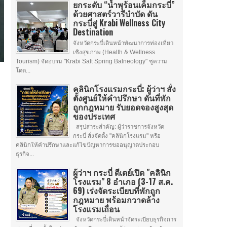
ยกระดับ “น้ำพุร้อนเค็มกระบี่”
ด้วยศาสตร์วารีบำบัด ดัน
กระบี่สู่ Krabi Wellness City
Destination
จังหวัดกระบี่เดินหน้าพัฒนาการท่องเที่ยว
เชิงสุขภาพ (Health & Wellness
Tourism) จัดอบรม "Krabi Salt Spring Balneology" ชูความ
โดด...
คลินิกโรงแรมกระบี่: ผู้ว่าฯ สั่ง
ตั้งศูนย์ให้คำปรึกษา ดันที่พัก
ถูกกฎหมาย รับยอดจองสูงสุด
ของประเทศ
สรุปสาระสำคัญ: ผู้ว่าราชการจังหวัด
กระบี่ สั่งจัดตั้ง "คลินิกโรงแรม" หรือ
คลินิกให้คำปรึกษาและแก้ไขปัญหาการขออนุญาตประกอบ
ธุรกิจ...
ผู้ว่าฯ กระบี่ ดีเดย์เปิด "คลินิก
โรงแรม" 8 อำเภอ (3-17 ส.ค.
69) เร่งจัดระเบียบที่พักถูก
กฎหมาย พร้อมกวาดล้าง
โรงแรมเถื่อน
จังหวัดกระบี่เดินหน้าจัดระเบียบธุรกิจการ