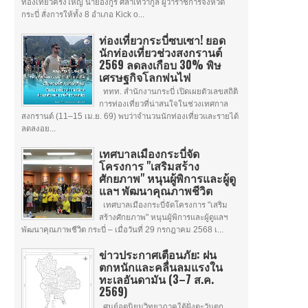
ท่องเที่ยวครั้งใหญ่ นายอังกูร ศีลาเทวากูล ผู้ว่าราชการจังหวัด
กระบี่ สั่งการให้ทั้ง 8 อำเภอ Kick o...
ท่องเที่ยวกระบี่ซบเซา! ยอด
นักท่องเที่ยวช่วงสงกรานต์
2569 ลดลงเกือบ 30% พิษ
เศรษฐกิจโลกพ่นไฟ
ททท. สำนักงานกระบี่ เปิดเผยตัวเลขสถิติ
การท่องเที่ยวที่น่าสนใจในช่วงเทศกาล
สงกรานต์ (11–15 เม.ย. 69) พบว่าจำนวนนักท่องเที่ยวและรายได้
ลดลงอย...
เทศบาลเมืองกระบี่จัด
โครงการ "เสริมสร้าง
ศักยภาพ" หนุนผู้พิการและผู้ดู
แลฯ พัฒนาคุณภาพชีวิต
เทศบาลเมืองกระบี่จัดโครงการ "เสริม
สร้างศักยภาพ" หนุนผู้พิการและผู้ดูแลฯ
พัฒนาคุณภาพชีวิต กระบี่ – เมื่อวันที่ 29 กรกฎาคม 2568 เ...
ข่าวประกาศเตือนภัย: ฝน
ตกหนักและคลื่นลมแรงใน
ทะเลอันดามัน (3–7 ส.ค.
2569)
ศูนย์อุตุนิยมวิทยาภาคใต้ฝั่งตะวันตก