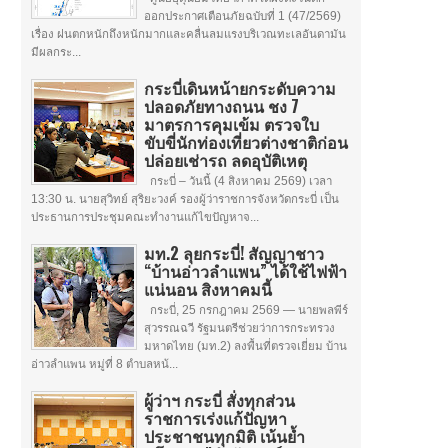
ออกประกาศเตือนภัยฉบับที่ 1 (47/2569)
เรื่อง ฝนตกหนักถึงหนักมากและคลื่นลมแรงบริเวณทะเลอันดามัน
มีผลกระ...
กระบี่เดินหน้ายกระดับความ
ปลอดภัยทางถนน ชง 7
มาตรการคุมเข้ม ตรวจใบ
ขับขี่นักท่องเที่ยวต่างชาติก่อน
ปล่อยเช่ารถ ลดอุบัติเหตุ
กระบี่ – วันนี้ (4 สิงหาคม 2569) เวลา
13:30 น. นายสุวิทย์ สุริยะวงค์ รองผู้ว่าราชการจังหวัดกระบี่ เป็น
ประธานการประชุมคณะทำงานแก้ไขปัญหาจ...
มท.2 ลุยกระบี่! สัญญาชาว
“บ้านอ่าวลำแพน” ได้ใช้ไฟฟ้า
แน่นอน สิงหาคมนี้
กระบี่, 25 กรกฎาคม 2569 — นายพลพีร์
สุวรรณฉวี รัฐมนตรีช่วยว่าการกระทรวง
มหาดไทย (มท.2) ลงพื้นที่ตรวจเยี่ยม บ้าน
อ่าวลำแพน หมู่ที่ 8 ตำบลหน้...
ผู้ว่าฯ กระบี่ สั่งทุกส่วน
ราชการเร่งแก้ปัญหา
ประชาชนทุกมิติ เน้นย้ำ