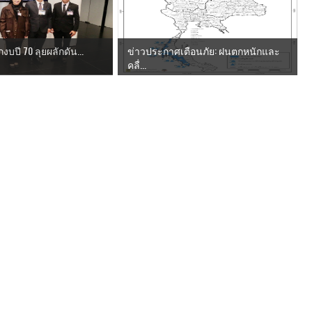
ถกงบปี 70 ลุยผลักดัน...
ข่าวประกาศเตือนภัย: ฝนตกหนักและ
คลื่...