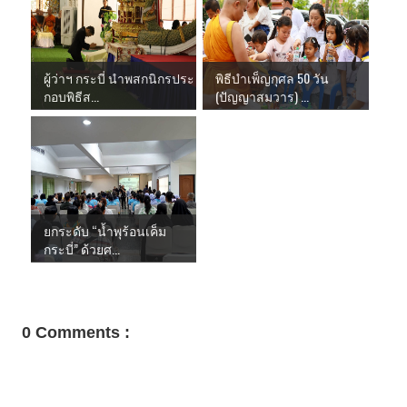
ผู้ว่าฯ กระบี่ นำพสกนิกรประ
พิธีบำเพ็ญกุศล 50 วัน
กอบพิธีส...
(ปัญญาสมวาร) ...
ยกระดับ “น้ำพุร้อนเค็ม
กระบี่” ด้วยศ...
0 Comments :