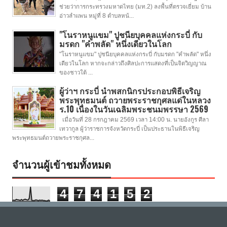
ช่วยว่าการกระทรวงมหาดไทย (มท.2) ลงพื้นที่ตรวจเยี่ยม บ้าน
อ่าวลำแพน หมู่ที่ 8 ตำบลหน้...
"โนราหนูแขม" ปูชนียบุคคลแห่งกระบี่ กับ
มรดก "คำพลัด" หนึ่งเดียวในโลก
"โนราหนูแขม" ปูชนียบุคคลแห่งกระบี่ กับมรดก "คำพลัด" หนึ่ง
เดียวในโลก หากจะกล่าวถึงศิลปะการแสดงที่เป็นจิตวิญญาณ
ของชาวใต้ ...
ผู้ว่าฯ กระบี่ นำพสกนิกรประกอบพิธีเจริญ
พระพุทธมนต์ ถวายพระราชกุศลแด่ในหลวง
ร.10 เนื่องในวันเฉลิมพระชนมพรรษา 2569
เมื่อวันที่ 28 กรกฎาคม 2569 เวลา 14:00 น. นายอังกูร ศีลา
เทวากูล ผู้ว่าราชการจังหวัดกระบี่ เป็นประธานในพิธีเจริญ
พระพุทธมนต์ถวายพระราชกุศล...
จำนวนผู้เข้าชมทั้งหมด
4
7
4
1
5
2