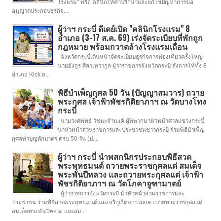
โรงแรม" หรือ คลินิกให้คำปรึกษาและแก้ไขปัญหาการขอ
อนุญาตประกอบธุรกิจ...
ผู้ว่าฯ กระบี่ ดีเดย์เปิด "คลินิกโรงแรม" 8
อำเภอ (3-17 ส.ค. 69) เร่งจัดระเบียบที่พักถูก
กฎหมาย พร้อมกวาดล้างโรงแรมเถื่อน
จังหวัดกระบี่เดินหน้าจัดระเบียบธุรกิจการท่องเที่ยวครั้งใหญ่
นายอังกูร ศีลาเทวากูล ผู้ว่าราชการจังหวัดกระบี่ สั่งการให้ทั้ง 8
อำเภอ Kick o...
พิธีบำเพ็ญกุศล 50 วัน (ปัญญาสมวาร) ถวาย
พระกุศล เจ้าฟ้าพัชรกิติยาภาฯ ณ วัดบางโทง
กระบี่
นายวงศพัทธ์ วัชนะจำนงค์ ผู้พิพากษาหัวหน้าศาลแขวงกระบี่
นำหัวหน้าส่วนราชการและประชาชนชาวกระบี่ ร่วมพิธีบำเพ็ญ
กุศลทำบุญตักบาตร ครบ 50 วัน (ป...
ผู้ว่าฯ กระบี่ นำพสกนิกรประกอบพิธีสวด
พระพุทธมนต์ ถวายพระราชกุศลแด่ สมเด็จ
พระพันปีหลวง และถวายพระกุศลแด่ เจ้าฟ้า
พัชรกิติยาภาฯ ณ วัดโภคาจูฑามาตย์
ผู้ว่าราชการจังหวัดกระบี่ นำหัวหน้าส่วนราชการและ
ประชาชน ร่วมพิธีสวดพระพุทธมนต์และเจริญจิตตภาวuna ถวายพระราชกุศลแด่
สมเด็จพระพันปีหลวง และสม...