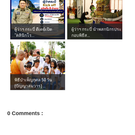
ผู้ว่าฯ กระบี่ ดีเดย์เปิด
ผู้ว่าฯ กระบี่ นำพสกนิกรประ
"คลินิกโร...
กอบพิธีส...
พิธีบำเพ็ญกุศล 50 วัน
(ปัญญาสมวาร) ...
0 Comments :