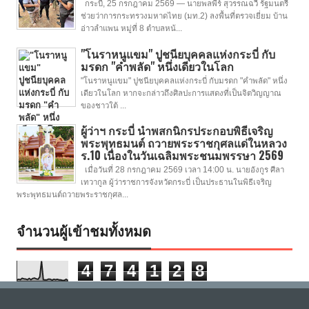
กระบี่, 25 กรกฎาคม 2569 — นายพลพีร์ สุวรรณฉวี รัฐมนตรี
ช่วยว่าการกระทรวงมหาดไทย (มท.2) ลงพื้นที่ตรวจเยี่ยม บ้าน
อ่าวลำแพน หมู่ที่ 8 ตำบลหน้...
"โนราหนูแขม" ปูชนียบุคคลแห่งกระบี่ กับ
มรดก "คำพลัด" หนึ่งเดียวในโลก
"โนราหนูแขม" ปูชนียบุคคลแห่งกระบี่ กับมรดก "คำพลัด" หนึ่ง
เดียวในโลก หากจะกล่าวถึงศิลปะการแสดงที่เป็นจิตวิญญาณ
ของชาวใต้ ...
ผู้ว่าฯ กระบี่ นำพสกนิกรประกอบพิธีเจริญ
พระพุทธมนต์ ถวายพระราชกุศลแด่ในหลวง
ร.10 เนื่องในวันเฉลิมพระชนมพรรษา 2569
เมื่อวันที่ 28 กรกฎาคม 2569 เวลา 14:00 น. นายอังกูร ศีลา
เทวากูล ผู้ว่าราชการจังหวัดกระบี่ เป็นประธานในพิธีเจริญ
พระพุทธมนต์ถวายพระราชกุศล...
จำนวนผู้เข้าชมทั้งหมด
4
7
4
1
2
8