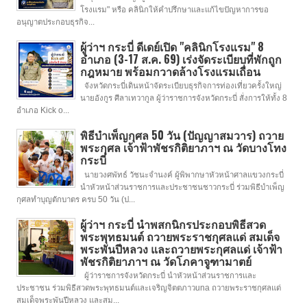
โรงแรม" หรือ คลินิกให้คำปรึกษาและแก้ไขปัญหาการขอ
อนุญาตประกอบธุรกิจ...
ผู้ว่าฯ กระบี่ ดีเดย์เปิด "คลินิกโรงแรม" 8
อำเภอ (3-17 ส.ค. 69) เร่งจัดระเบียบที่พักถูก
กฎหมาย พร้อมกวาดล้างโรงแรมเถื่อน
จังหวัดกระบี่เดินหน้าจัดระเบียบธุรกิจการท่องเที่ยวครั้งใหญ่
นายอังกูร ศีลาเทวากูล ผู้ว่าราชการจังหวัดกระบี่ สั่งการให้ทั้ง 8
อำเภอ Kick o...
พิธีบำเพ็ญกุศล 50 วัน (ปัญญาสมวาร) ถวาย
พระกุศล เจ้าฟ้าพัชรกิติยาภาฯ ณ วัดบางโทง
กระบี่
นายวงศพัทธ์ วัชนะจำนงค์ ผู้พิพากษาหัวหน้าศาลแขวงกระบี่
นำหัวหน้าส่วนราชการและประชาชนชาวกระบี่ ร่วมพิธีบำเพ็ญ
กุศลทำบุญตักบาตร ครบ 50 วัน (ป...
ผู้ว่าฯ กระบี่ นำพสกนิกรประกอบพิธีสวด
พระพุทธมนต์ ถวายพระราชกุศลแด่ สมเด็จ
พระพันปีหลวง และถวายพระกุศลแด่ เจ้าฟ้า
พัชรกิติยาภาฯ ณ วัดโภคาจูฑามาตย์
ผู้ว่าราชการจังหวัดกระบี่ นำหัวหน้าส่วนราชการและ
ประชาชน ร่วมพิธีสวดพระพุทธมนต์และเจริญจิตตภาวuna ถวายพระราชกุศลแด่
สมเด็จพระพันปีหลวง และสม...