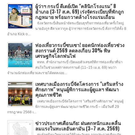
ผู้ว่าฯ กระบี่ ดีเดย์เปิด "คลินิกโรงแรม" 8
อำเภอ (3-17 ส.ค. 69) เร่งจัดระเบียบที่พักถูก
กฎหมาย พร้อมกวาดล้างโรงแรมเถื่อน
จังหวัดกระบี่เดินหน้าจัดระเบียบธุรกิจการท่องเที่ยวครั้งใหญ่
นายอังกูร ศีลาเทวากูล ผู้ว่าราชการจังหวัดกระบี่ สั่งการให้ทั้ง 8
อำเภอ Kick o...
ท่องเที่ยวกระบี่ซบเซา! ยอดนักท่องเที่ยวช่วง
สงกรานต์ 2569 ลดลงเกือบ 30% พิษ
เศรษฐกิจโลกพ่นไฟ
ททท. สำนักงานกระบี่ เปิดเผยตัวเลขสถิติการท่องเที่ยวที่น่า
สนใจในช่วงเทศกาลสงกรานต์ (11–15 เม.ย. 69) พบว่า
จำนวนนักท่องเที่ยวและรายได้ลดลงอย...
เทศบาลเมืองกระบี่จัดโครงการ "เสริมสร้าง
ศักยภาพ" หนุนผู้พิการและผู้ดูแลฯ พัฒนา
คุณภาพชีวิต
เทศบาลเมืองกระบี่จัดโครงการ "เสริมสร้างศักยภาพ" หนุนผู้
พิการและผู้ดูแลฯ พัฒนาคุณภาพชีวิต กระบี่ – เมื่อวันที่ 29
กรกฎาคม 2568 เ...
ข่าวประกาศเตือนภัย: ฝนตกหนักและคลื่น
ลมแรงในทะเลอันดามัน (3–7 ส.ค. 2569)
ศูนย์อุตุนิยมวิทยาภาคใต้ฝั่งตะวันตก ออกประกาศเตือนภัย