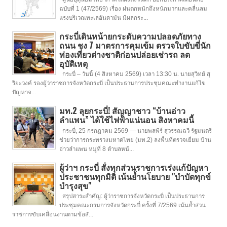
ฉบับที่ 1 (47/2569) เรื่อง ฝนตกหนักถึงหนักมากและคลื่นลม
แรงบริเวณทะเลอันดามัน มีผลกระ...
กระบี่เดินหน้ายกระดับความปลอดภัยทาง
ถนน ชง 7 มาตรการคุมเข้ม ตรวจใบขับขี่นัก
ท่องเที่ยวต่างชาติก่อนปล่อยเช่ารถ ลด
อุบัติเหตุ
กระบี่ – วันนี้ (4 สิงหาคม 2569) เวลา 13:30 น. นายสุวิทย์ สุ
ริยะวงค์ รองผู้ว่าราชการจังหวัดกระบี่ เป็นประธานการประชุมคณะทำงานแก้ไข
ปัญหาจ...
มท.2 ลุยกระบี่! สัญญาชาว “บ้านอ่าว
ลำแพน” ได้ใช้ไฟฟ้าแน่นอน สิงหาคมนี้
กระบี่, 25 กรกฎาคม 2569 — นายพลพีร์ สุวรรณฉวี รัฐมนตรี
ช่วยว่าการกระทรวงมหาดไทย (มท.2) ลงพื้นที่ตรวจเยี่ยม บ้าน
อ่าวลำแพน หมู่ที่ 8 ตำบลหน้...
ผู้ว่าฯ กระบี่ สั่งทุกส่วนราชการเร่งแก้ปัญหา
ประชาชนทุกมิติ เน้นย้ำนโยบาย "บำบัดทุกข์
บำรุงสุข"
สรุปสาระสำคัญ: ผู้ว่าราชการจังหวัดกระบี่ เป็นประธานการ
ประชุมคณะกรมการจังหวัดกระบี่ ครั้งที่ 7/2569 เน้นย้ำส่วน
ราชการขับเคลื่อนงานตามข้อสั...