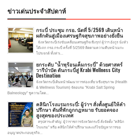
ข่าวเด่นประจำสัปดาห์
กระบี่ ประชุม กรอ. นัดที่ 5/2569 เดินหน้า
ผลักดันสู่เมืองเศรษฐกิจสุขภาพอย่างยั่งยืน
จังหวัดกระบี่เร่งขับเคลื่อนเศรษฐกิจเชิงรุก! ผู้ว่าฯ อังกูร นั่งหัว
โต๊ะถก กรอ.กระบี่ ครั้งที่ 5/2569 ติดตามความคืบหน้าเมกะ
โปรเจกต์ ทั้งท่าเ...
ยกระดับ “น้ำพุร้อนเค็มกระบี่” ด้วยศาสตร์
วารีบำบัด ดันกระบี่สู่ Krabi Wellness City
Destination
จังหวัดกระบี่เดินหน้าพัฒนาการท่องเที่ยวเชิงสุขภาพ (Health
& Wellness Tourism) จัดอบรม "Krabi Salt Spring
Balneology" ชูความโดด...
คลินิกโรงแรมกระบี่: ผู้ว่าฯ สั่งตั้งศูนย์ให้คำ
ปรึกษา ดันที่พักถูกกฎหมาย รับยอดจอง
สูงสุดของประเทศ
สรุปสาระสำคัญ: ผู้ว่าราชการจังหวัดกระบี่ สั่งจัดตั้ง "คลินิก
โรงแรม" หรือ คลินิกให้คำปรึกษาและแก้ไขปัญหาการขอ
อนุญาตประกอบธุรกิจ...