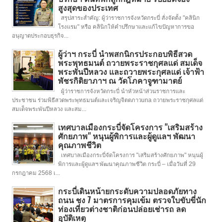
สูงสุดของประเทศ
สรุปสาระสำคัญ: ผู้ว่าราชการจังหวัดกระบี่ สั่งจัดตั้ง "คลินิก
โรงแรม" หรือ คลินิกให้คำปรึกษาและแก้ไขปัญหาการขอ
อนุญาตประกอบธุรกิจ...
ผู้ว่าฯ กระบี่ นำพสกนิกรประกอบพิธีสวด
พระพุทธมนต์ ถวายพระราชกุศลแด่ สมเด็จ
พระพันปีหลวง และถวายพระกุศลแด่ เจ้าฟ้า
พัชรกิติยาภาฯ ณ วัดโภคาจูฑามาตย์
ผู้ว่าราชการจังหวัดกระบี่ นำหัวหน้าส่วนราชการและ
ประชาชน ร่วมพิธีสวดพระพุทธมนต์และเจริญจิตตภาวuna ถวายพระราชกุศลแด่
สมเด็จพระพันปีหลวง และสม...
เทศบาลเมืองกระบี่จัดโครงการ "เสริมสร้าง
ศักยภาพ" หนุนผู้พิการและผู้ดูแลฯ พัฒนา
คุณภาพชีวิต
เทศบาลเมืองกระบี่จัดโครงการ "เสริมสร้างศักยภาพ" หนุนผู้
พิการและผู้ดูแลฯ พัฒนาคุณภาพชีวิต กระบี่ – เมื่อวันที่ 29
กรกฎาคม 2568 เ...
กระบี่เดินหน้ายกระดับความปลอดภัยทาง
ถนน ชง 7 มาตรการคุมเข้ม ตรวจใบขับขี่นัก
ท่องเที่ยวต่างชาติก่อนปล่อยเช่ารถ ลด
อุบัติเหตุ