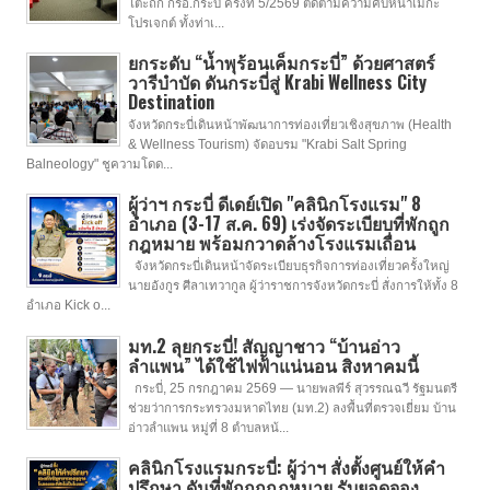
โต๊ะถก กรอ.กระบี่ ครั้งที่ 5/2569 ติดตามความคืบหน้าเมกะ
โปรเจกต์ ทั้งท่าเ...
ยกระดับ “น้ำพุร้อนเค็มกระบี่” ด้วยศาสตร์
วารีบำบัด ดันกระบี่สู่ Krabi Wellness City
Destination
จังหวัดกระบี่เดินหน้าพัฒนาการท่องเที่ยวเชิงสุขภาพ (Health
& Wellness Tourism) จัดอบรม "Krabi Salt Spring
Balneology" ชูความโดด...
ผู้ว่าฯ กระบี่ ดีเดย์เปิด "คลินิกโรงแรม" 8
อำเภอ (3-17 ส.ค. 69) เร่งจัดระเบียบที่พักถูก
กฎหมาย พร้อมกวาดล้างโรงแรมเถื่อน
จังหวัดกระบี่เดินหน้าจัดระเบียบธุรกิจการท่องเที่ยวครั้งใหญ่
นายอังกูร ศีลาเทวากูล ผู้ว่าราชการจังหวัดกระบี่ สั่งการให้ทั้ง 8
อำเภอ Kick o...
มท.2 ลุยกระบี่! สัญญาชาว “บ้านอ่าว
ลำแพน” ได้ใช้ไฟฟ้าแน่นอน สิงหาคมนี้
กระบี่, 25 กรกฎาคม 2569 — นายพลพีร์ สุวรรณฉวี รัฐมนตรี
ช่วยว่าการกระทรวงมหาดไทย (มท.2) ลงพื้นที่ตรวจเยี่ยม บ้าน
อ่าวลำแพน หมู่ที่ 8 ตำบลหน้...
คลินิกโรงแรมกระบี่: ผู้ว่าฯ สั่งตั้งศูนย์ให้คำ
ปรึกษา ดันที่พักถูกกฎหมาย รับยอดจอง