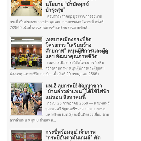
นโยบาย "บำบัดทุกข์
บำรุงสุข"
สรุปสาระสำคัญ: ผู้ว่าราชการจังหวัด
กระบี่ เป็นประธานการประชุมคณะกรมการจังหวัดกระบี่ ครั้งที่
7/2569 เน้นย้ำส่วนราชการขับเคลื่อนงานตามข้อสั...
เทศบาลเมืองกระบี่จัด
โครงการ "เสริมสร้าง
ศักยภาพ" หนุนผู้พิการและผู้ดู
แลฯ พัฒนาคุณภาพชีวิต
เทศบาลเมืองกระบี่จัดโครงการ "เสริม
สร้างศักยภาพ" หนุนผู้พิการและผู้ดูแลฯ
พัฒนาคุณภาพชีวิต กระบี่ – เมื่อวันที่ 29 กรกฎาคม 2568 เ...
มท.2 ลุยกระบี่! สัญญาชาว
“บ้านอ่าวลำแพน” ได้ใช้ไฟฟ้า
แน่นอน สิงหาคมนี้
กระบี่, 25 กรกฎาคม 2569 — นายพลพีร์
สุวรรณฉวี รัฐมนตรีช่วยว่าการกระทรวง
มหาดไทย (มท.2) ลงพื้นที่ตรวจเยี่ยม บ้าน
อ่าวลำแพน หมู่ที่ 8 ตำบลหน้...
กระบี่พร้อมลุย! เจ้าภาพ
“กระบี่อันดามันเกมส์” คัด