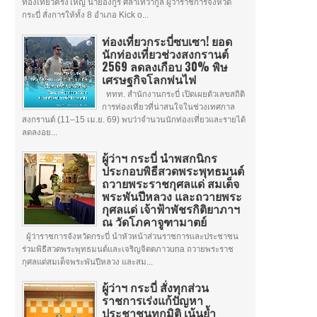
ท่องเที่ยวครั้งใหญ่ นายอังกูร ศีลาเทวากูล ผู้ว่าราชการจังหวัด
กระบี่ สั่งการให้ทั้ง 8 อำเภอ Kick o...
ท่องเที่ยวกระบี่ซบเซา! ยอด
นักท่องเที่ยวช่วงสงกรานต์
2569 ลดลงเกือบ 30% พิษ
เศรษฐกิจโลกพ่นไฟ
ททท. สำนักงานกระบี่ เปิดเผยตัวเลขสถิติ
การท่องเที่ยวที่น่าสนใจในช่วงเทศกาล
สงกรานต์ (11–15 เม.ย. 69) พบว่าจำนวนนักท่องเที่ยวและรายได้
ลดลงอย...
ผู้ว่าฯ กระบี่ นำพสกนิกร
ประกอบพิธีสวดพระพุทธมนต์
ถวายพระราชกุศลแด่ สมเด็จ
พระพันปีหลวง และถวายพระ
กุศลแด่ เจ้าฟ้าพัชรกิติยาภาฯ
ณ วัดโภคาจูฑามาตย์
ผู้ว่าราชการจังหวัดกระบี่ นำหัวหน้าส่วนราชการและประชาชน
ร่วมพิธีสวดพระพุทธมนต์และเจริญจิตตภาวuna ถวายพระราช
กุศลแด่สมเด็จพระพันปีหลวง และสม...
ผู้ว่าฯ กระบี่ สั่งทุกส่วน
ราชการเร่งแก้ปัญหา
ประชาชนทุกมิติ เน้นย้ำ