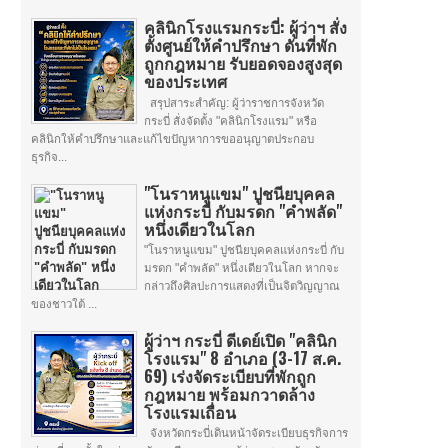
คลินิกโรงแรมกระบี่: ผู้ว่าฯ สั่ง
ตั้งศูนย์ให้คำปรึกษา ดันที่พัก
ถูกกฎหมาย รับยอดจองสูงสุด
ของประเทศ
สรุปสาระสำคัญ: ผู้ว่าราชการจังหวัด
กระบี่ สั่งจัดตั้ง "คลินิกโรงแรม" หรือ
คลินิกให้คำปรึกษาและแก้ไขปัญหาการขออนุญาตประกอบ
ธุรกิจ...
"โนราหนูแขม" ปูชนียบุคคล
แห่งกระบี่ กับมรดก "คำพลัด"
หนึ่งเดียวในโลก
"โนราหนูแขม" ปูชนียบุคคลแห่งกระบี่ กับ
มรดก "คำพลัด" หนึ่งเดียวในโลก หากจะ
กล่าวถึงศิลปะการแสดงที่เป็นจิตวิญญาณ
ของชาวใต้ ...
ผู้ว่าฯ กระบี่ ดีเดย์เปิด "คลินิก
โรงแรม" 8 อำเภอ (3-17 ส.ค.
69) เร่งจัดระเบียบที่พักถูก
กฎหมาย พร้อมกวาดล้าง
โรงแรมเถื่อน
จังหวัดกระบี่เดินหน้าจัดระเบียบธุรกิจการ