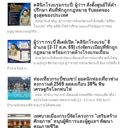
คลินิกโรงแรมกระบี่: ผู้ว่าฯ สั่งตั้งศูนย์ให้คำ
ปรึกษา ดันที่พักถูกกฎหมาย รับยอดจอง
สูงสุดของประเทศ
สรุปสาระสำคัญ: ผู้ว่าราชการจังหวัดกระบี่ สั่งจัดตั้ง "คลินิก
โรงแรม" หรือ คลินิกให้คำปรึกษาและแก้ไขปัญหาการขอ
อนุญาตประกอบธุรกิจ...
ผู้ว่าฯ กระบี่ ดีเดย์เปิด "คลินิกโรงแรม" 8
อำเภอ (3-17 ส.ค. 69) เร่งจัดระเบียบที่พักถูก
กฎหมาย พร้อมกวาดล้างโรงแรมเถื่อน
จังหวัดกระบี่เดินหน้าจัดระเบียบธุรกิจการท่องเที่ยวครั้งใหญ่
นายอังกูร ศีลาเทวากูล ผู้ว่าราชการจังหวัดกระบี่ สั่งการให้ทั้ง 8
อำเภอ Kick o...
ท่องเที่ยวกระบี่ซบเซา! ยอดนักท่องเที่ยวช่วง
สงกรานต์ 2569 ลดลงเกือบ 30% พิษ
เศรษฐกิจโลกพ่นไฟ
ททท. สำนักงานกระบี่ เปิดเผยตัวเลขสถิติการท่องเที่ยวที่น่า
สนใจในช่วงเทศกาลสงกรานต์ (11–15 เม.ย. 69) พบว่า
จำนวนนักท่องเที่ยวและรายได้ลดลงอย...
เทศบาลเมืองกระบี่จัดโครงการ "เสริมสร้าง
ศักยภาพ" หนุนผู้พิการและผู้ดูแลฯ พัฒนา
คุณภาพชีวิต