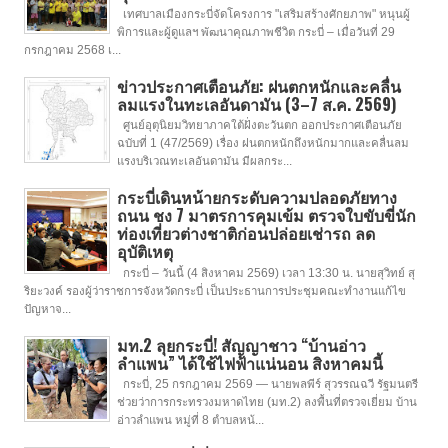
เทศบาลเมืองกระบี่จัดโครงการ "เสริมสร้างศักยภาพ" หนุนผู้
พิการและผู้ดูแลฯ พัฒนาคุณภาพชีวิต กระบี่ – เมื่อวันที่ 29
กรกฎาคม 2568 เ...
ข่าวประกาศเตือนภัย: ฝนตกหนักและคลื่น
ลมแรงในทะเลอันดามัน (3–7 ส.ค. 2569)
ศูนย์อุตุนิยมวิทยาภาคใต้ฝั่งตะวันตก ออกประกาศเตือนภัย
ฉบับที่ 1 (47/2569) เรื่อง ฝนตกหนักถึงหนักมากและคลื่นลม
แรงบริเวณทะเลอันดามัน มีผลกระ...
กระบี่เดินหน้ายกระดับความปลอดภัยทาง
ถนน ชง 7 มาตรการคุมเข้ม ตรวจใบขับขี่นัก
ท่องเที่ยวต่างชาติก่อนปล่อยเช่ารถ ลด
อุบัติเหตุ
กระบี่ – วันนี้ (4 สิงหาคม 2569) เวลา 13:30 น. นายสุวิทย์ สุ
ริยะวงค์ รองผู้ว่าราชการจังหวัดกระบี่ เป็นประธานการประชุมคณะทำงานแก้ไข
ปัญหาจ...
มท.2 ลุยกระบี่! สัญญาชาว “บ้านอ่าว
ลำแพน” ได้ใช้ไฟฟ้าแน่นอน สิงหาคมนี้
กระบี่, 25 กรกฎาคม 2569 — นายพลพีร์ สุวรรณฉวี รัฐมนตรี
ช่วยว่าการกระทรวงมหาดไทย (มท.2) ลงพื้นที่ตรวจเยี่ยม บ้าน
อ่าวลำแพน หมู่ที่ 8 ตำบลหน้...