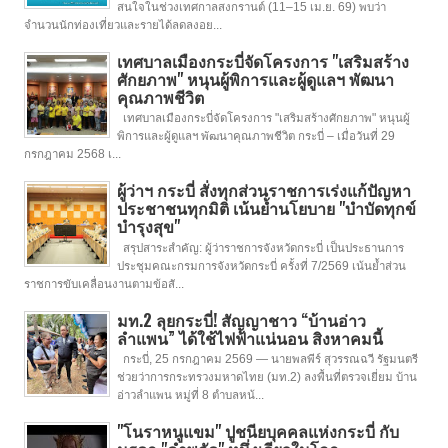
สนใจในช่วงเทศกาลสงกรานต์ (11–15 เม.ย. 69) พบว่า
จำนวนนักท่องเที่ยวและรายได้ลดลงอย...
เทศบาลเมืองกระบี่จัดโครงการ "เสริมสร้าง
ศักยภาพ" หนุนผู้พิการและผู้ดูแลฯ พัฒนา
คุณภาพชีวิต
เทศบาลเมืองกระบี่จัดโครงการ "เสริมสร้างศักยภาพ" หนุนผู้
พิการและผู้ดูแลฯ พัฒนาคุณภาพชีวิต กระบี่ – เมื่อวันที่ 29
กรกฎาคม 2568 เ...
ผู้ว่าฯ กระบี่ สั่งทุกส่วนราชการเร่งแก้ปัญหา
ประชาชนทุกมิติ เน้นย้ำนโยบาย "บำบัดทุกข์
บำรุงสุข"
สรุปสาระสำคัญ: ผู้ว่าราชการจังหวัดกระบี่ เป็นประธานการ
ประชุมคณะกรมการจังหวัดกระบี่ ครั้งที่ 7/2569 เน้นย้ำส่วน
ราชการขับเคลื่อนงานตามข้อสั...
มท.2 ลุยกระบี่! สัญญาชาว “บ้านอ่าว
ลำแพน” ได้ใช้ไฟฟ้าแน่นอน สิงหาคมนี้
กระบี่, 25 กรกฎาคม 2569 — นายพลพีร์ สุวรรณฉวี รัฐมนตรี
ช่วยว่าการกระทรวงมหาดไทย (มท.2) ลงพื้นที่ตรวจเยี่ยม บ้าน
อ่าวลำแพน หมู่ที่ 8 ตำบลหน้...
"โนราหนูแขม" ปูชนียบุคคลแห่งกระบี่ กับ