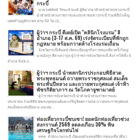
กระบี่
นายวงศพัทธ์ วัชนะจำนงค์ ผู้พิพากษาหัวหน้าศาลแขวงกระบี่
นำหัวหน้าส่วนราชการและประชาชนชาวกระบี่ ร่วมพิธีบำเพ็ญ
กุศลทำบุญตักบาตร ครบ 50 วัน (ป...
ผู้ว่าฯ กระบี่ ดีเดย์เปิด "คลินิกโรงแรม" 8
อำเภอ (3-17 ส.ค. 69) เร่งจัดระเบียบที่พักถูก
กฎหมาย พร้อมกวาดล้างโรงแรมเถื่อน
จังหวัดกระบี่เดินหน้าจัดระเบียบธุรกิจการท่องเที่ยวครั้งใหญ่
นายอังกูร ศีลาเทวากูล ผู้ว่าราชการจังหวัดกระบี่ สั่งการให้ทั้ง 8
อำเภอ Kick o...
ผู้ว่าฯ กระบี่ นำพสกนิกรประกอบพิธีสวด
พระพุทธมนต์ ถวายพระราชกุศลแด่ สมเด็จ
พระพันปีหลวง และถวายพระกุศลแด่ เจ้าฟ้า
พัชรกิติยาภาฯ ณ วัดโภคาจูฑามาตย์
ผู้ว่าราชการจังหวัดกระบี่ นำหัวหน้าส่วนราชการและ
ประชาชน ร่วมพิธีสวดพระพุทธมนต์และเจริญจิตตภาวuna ถวายพระราชกุศลแด่
สมเด็จพระพันปีหลวง และสม...
ท่องเที่ยวกระบี่ซบเซา! ยอดนักท่องเที่ยวช่วง
สงกรานต์ 2569 ลดลงเกือบ 30% พิษ
เศรษฐกิจโลกพ่นไฟ
ททท. สำนักงานกระบี่ เปิดเผยตัวเลขสถิติการท่องเที่ยวที่น่า