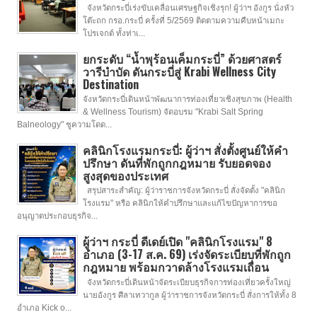
จังหวัดกระบี่เร่งขับเคลื่อนเศรษฐกิจเชิงรุก! ผู้ว่าฯ อังกูร นั่งหัว
โต๊ะถก กรอ.กระบี่ ครั้งที่ 5/2569 ติดตามความคืบหน้าเมกะ
โปรเจกต์ ทั้งท่าเ...
ยกระดับ “น้ำพุร้อนเค็มกระบี่” ด้วยศาสตร์
วารีบำบัด ดันกระบี่สู่ Krabi Wellness City
Destination
จังหวัดกระบี่เดินหน้าพัฒนาการท่องเที่ยวเชิงสุขภาพ (Health
& Wellness Tourism) จัดอบรม "Krabi Salt Spring
Balneology" ชูความโดด...
คลินิกโรงแรมกระบี่: ผู้ว่าฯ สั่งตั้งศูนย์ให้คำ
ปรึกษา ดันที่พักถูกกฎหมาย รับยอดจอง
สูงสุดของประเทศ
สรุปสาระสำคัญ: ผู้ว่าราชการจังหวัดกระบี่ สั่งจัดตั้ง "คลินิก
โรงแรม" หรือ คลินิกให้คำปรึกษาและแก้ไขปัญหาการขอ
อนุญาตประกอบธุรกิจ...
ผู้ว่าฯ กระบี่ ดีเดย์เปิด "คลินิกโรงแรม" 8
อำเภอ (3-17 ส.ค. 69) เร่งจัดระเบียบที่พักถูก
กฎหมาย พร้อมกวาดล้างโรงแรมเถื่อน
จังหวัดกระบี่เดินหน้าจัดระเบียบธุรกิจการท่องเที่ยวครั้งใหญ่
นายอังกูร ศีลาเทวากูล ผู้ว่าราชการจังหวัดกระบี่ สั่งการให้ทั้ง 8
อำเภอ Kick o...