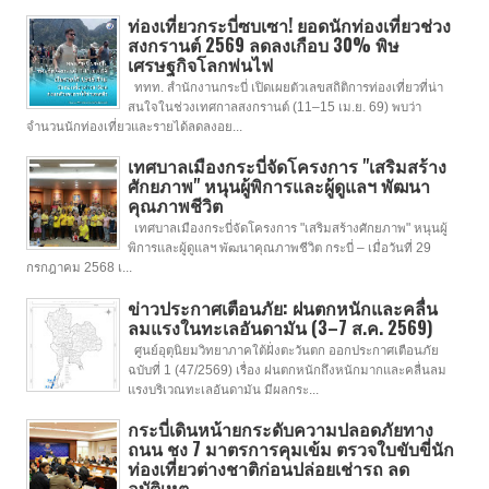
ท่องเที่ยวกระบี่ซบเซา! ยอดนักท่องเที่ยวช่วง
สงกรานต์ 2569 ลดลงเกือบ 30% พิษ
เศรษฐกิจโลกพ่นไฟ
ททท. สำนักงานกระบี่ เปิดเผยตัวเลขสถิติการท่องเที่ยวที่น่า
สนใจในช่วงเทศกาลสงกรานต์ (11–15 เม.ย. 69) พบว่า
จำนวนนักท่องเที่ยวและรายได้ลดลงอย...
เทศบาลเมืองกระบี่จัดโครงการ "เสริมสร้าง
ศักยภาพ" หนุนผู้พิการและผู้ดูแลฯ พัฒนา
คุณภาพชีวิต
เทศบาลเมืองกระบี่จัดโครงการ "เสริมสร้างศักยภาพ" หนุนผู้
พิการและผู้ดูแลฯ พัฒนาคุณภาพชีวิต กระบี่ – เมื่อวันที่ 29
กรกฎาคม 2568 เ...
ข่าวประกาศเตือนภัย: ฝนตกหนักและคลื่น
ลมแรงในทะเลอันดามัน (3–7 ส.ค. 2569)
ศูนย์อุตุนิยมวิทยาภาคใต้ฝั่งตะวันตก ออกประกาศเตือนภัย
ฉบับที่ 1 (47/2569) เรื่อง ฝนตกหนักถึงหนักมากและคลื่นลม
แรงบริเวณทะเลอันดามัน มีผลกระ...
กระบี่เดินหน้ายกระดับความปลอดภัยทาง
ถนน ชง 7 มาตรการคุมเข้ม ตรวจใบขับขี่นัก
ท่องเที่ยวต่างชาติก่อนปล่อยเช่ารถ ลด
อุบัติเหตุ