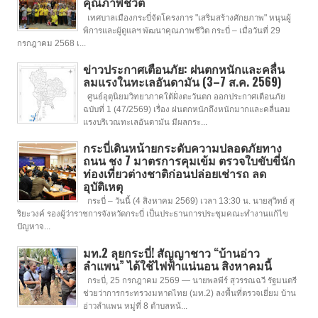
คุณภาพชีวิต
เทศบาลเมืองกระบี่จัดโครงการ "เสริมสร้างศักยภาพ" หนุนผู้
พิการและผู้ดูแลฯ พัฒนาคุณภาพชีวิต กระบี่ – เมื่อวันที่ 29
กรกฎาคม 2568 เ...
ข่าวประกาศเตือนภัย: ฝนตกหนักและคลื่น
ลมแรงในทะเลอันดามัน (3–7 ส.ค. 2569)
ศูนย์อุตุนิยมวิทยาภาคใต้ฝั่งตะวันตก ออกประกาศเตือนภัย
ฉบับที่ 1 (47/2569) เรื่อง ฝนตกหนักถึงหนักมากและคลื่นลม
แรงบริเวณทะเลอันดามัน มีผลกระ...
กระบี่เดินหน้ายกระดับความปลอดภัยทาง
ถนน ชง 7 มาตรการคุมเข้ม ตรวจใบขับขี่นัก
ท่องเที่ยวต่างชาติก่อนปล่อยเช่ารถ ลด
อุบัติเหตุ
กระบี่ – วันนี้ (4 สิงหาคม 2569) เวลา 13:30 น. นายสุวิทย์ สุ
ริยะวงค์ รองผู้ว่าราชการจังหวัดกระบี่ เป็นประธานการประชุมคณะทำงานแก้ไข
ปัญหาจ...
มท.2 ลุยกระบี่! สัญญาชาว “บ้านอ่าว
ลำแพน” ได้ใช้ไฟฟ้าแน่นอน สิงหาคมนี้
กระบี่, 25 กรกฎาคม 2569 — นายพลพีร์ สุวรรณฉวี รัฐมนตรี
ช่วยว่าการกระทรวงมหาดไทย (มท.2) ลงพื้นที่ตรวจเยี่ยม บ้าน
อ่าวลำแพน หมู่ที่ 8 ตำบลหน้...