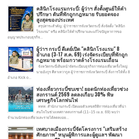
คลินิกโรงแรมกระบี่: ผู้ว่าฯ สั่งตั้งศูนย์ให้คำ
ปรึกษา ดันที่พักถูกกฎหมาย รับยอดจอง
สูงสุดของประเทศ
สรุปสาระสำคัญ: ผู้ว่าราชการจังหวัดกระบี่ สั่งจัดตั้ง "คลินิก
โรงแรม" หรือ คลินิกให้คำปรึกษาและแก้ไขปัญหาการขอ
อนุญาตประกอบธุรกิจ...
ผู้ว่าฯ กระบี่ ดีเดย์เปิด "คลินิกโรงแรม" 8
อำเภอ (3-17 ส.ค. 69) เร่งจัดระเบียบที่พักถูก
กฎหมาย พร้อมกวาดล้างโรงแรมเถื่อน
จังหวัดกระบี่เดินหน้าจัดระเบียบธุรกิจการท่องเที่ยวครั้งใหญ่
นายอังกูร ศีลาเทวากูล ผู้ว่าราชการจังหวัดกระบี่ สั่งการให้ทั้ง 8
อำเภอ Kick o...
ท่องเที่ยวกระบี่ซบเซา! ยอดนักท่องเที่ยวช่วง
สงกรานต์ 2569 ลดลงเกือบ 30% พิษ
เศรษฐกิจโลกพ่นไฟ
ททท. สำนักงานกระบี่ เปิดเผยตัวเลขสถิติการท่องเที่ยวที่น่า
สนใจในช่วงเทศกาลสงกรานต์ (11–15 เม.ย. 69) พบว่า
จำนวนนักท่องเที่ยวและรายได้ลดลงอย...
เทศบาลเมืองกระบี่จัดโครงการ "เสริมสร้าง
ศักยภาพ" หนุนผู้พิการและผู้ดูแลฯ พัฒนา