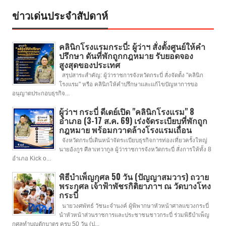
ข่าวเด่นประจำสัปดาห์
คลินิกโรงแรมกระบี่: ผู้ว่าฯ สั่งตั้งศูนย์ให้คำ
ปรึกษา ดันที่พักถูกกฎหมาย รับยอดจอง
สูงสุดของประเทศ
สรุปสาระสำคัญ: ผู้ว่าราชการจังหวัดกระบี่ สั่งจัดตั้ง "คลินิก
โรงแรม" หรือ คลินิกให้คำปรึกษาและแก้ไขปัญหาการขอ
อนุญาตประกอบธุรกิจ...
ผู้ว่าฯ กระบี่ ดีเดย์เปิด "คลินิกโรงแรม" 8
อำเภอ (3-17 ส.ค. 69) เร่งจัดระเบียบที่พักถูก
กฎหมาย พร้อมกวาดล้างโรงแรมเถื่อน
จังหวัดกระบี่เดินหน้าจัดระเบียบธุรกิจการท่องเที่ยวครั้งใหญ่
นายอังกูร ศีลาเทวากูล ผู้ว่าราชการจังหวัดกระบี่ สั่งการให้ทั้ง 8
อำเภอ Kick o...
พิธีบำเพ็ญกุศล 50 วัน (ปัญญาสมวาร) ถวาย
พระกุศล เจ้าฟ้าพัชรกิติยาภาฯ ณ วัดบางโทง
กระบี่
นายวงศพัทธ์ วัชนะจำนงค์ ผู้พิพากษาหัวหน้าศาลแขวงกระบี่
นำหัวหน้าส่วนราชการและประชาชนชาวกระบี่ ร่วมพิธีบำเพ็ญ
กุศลทำบุญตักบาตร ครบ 50 วัน (ป...