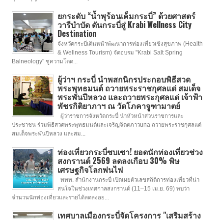
ยกระดับ “น้ำพุร้อนเค็มกระบี่” ด้วยศาสตร์
วารีบำบัด ดันกระบี่สู่ Krabi Wellness City
Destination
จังหวัดกระบี่เดินหน้าพัฒนาการท่องเที่ยวเชิงสุขภาพ (Health
& Wellness Tourism) จัดอบรม "Krabi Salt Spring
Balneology" ชูความโดด...
ผู้ว่าฯ กระบี่ นำพสกนิกรประกอบพิธีสวด
พระพุทธมนต์ ถวายพระราชกุศลแด่ สมเด็จ
พระพันปีหลวง และถวายพระกุศลแด่ เจ้าฟ้า
พัชรกิติยาภาฯ ณ วัดโภคาจูฑามาตย์
ผู้ว่าราชการจังหวัดกระบี่ นำหัวหน้าส่วนราชการและ
ประชาชน ร่วมพิธีสวดพระพุทธมนต์และเจริญจิตตภาวuna ถวายพระราชกุศลแด่
สมเด็จพระพันปีหลวง และสม...
ท่องเที่ยวกระบี่ซบเซา! ยอดนักท่องเที่ยวช่วง
สงกรานต์ 2569 ลดลงเกือบ 30% พิษ
เศรษฐกิจโลกพ่นไฟ
ททท. สำนักงานกระบี่ เปิดเผยตัวเลขสถิติการท่องเที่ยวที่น่า
สนใจในช่วงเทศกาลสงกรานต์ (11–15 เม.ย. 69) พบว่า
จำนวนนักท่องเที่ยวและรายได้ลดลงอย...
เทศบาลเมืองกระบี่จัดโครงการ "เสริมสร้าง