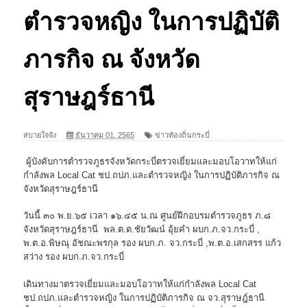
ตำรวจหญิง ในการปฏิบัติ
ภารกิจ ณ จังหวัด
สุราษฎร์ธานี
สบายใจจัง
ธันวาคม 01, 2565
ข่าวท้องถิ่นกระบี่
ผู้บังคับการตำรวจภูธรจังหวัดกระบี่ตรวจเยี่ยมและมอบโอวาทให้แก่
กำลังพล Local Cat ชป.ถปภ.และตำรวจหญิง ในการปฏิบัติภารกิจ ณ
จังหวัดสุราษฎร์ธานี
️วันนี้ ๓๐ พ.ย.๖๕ เวลา ๑๖.๔๕ น.ณ ศูนย์ฝึกอบรมตำรวจภูธร ภ.๘
จังหวัดสุราษฎร์ธานี พล.ต.ต.ชัยวัฒน์ อุ้ยคำ ผบก.ภ.จว.กระบี่ ,
พ.ต.อ.พิษณุ อัชณะพรกุล รอง ผบก.ภ. จว.กระบี่ ,พ.ต.อ.เสกสรร แก้ว
สว่าง รอง ผบก.ภ.จว.กระบี่
️เดินทางมาตรวจเยี่ยมและมอบโอวาทให้แก่กำลังพล Local Cat
ชป.ถปภ.และตำรวจหญิง ในการปฏิบัติภารกิจ ณ จว.สุราษฎ์ธานี