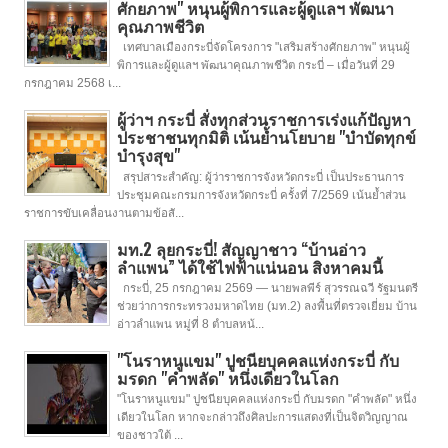
ศักยภาพ" หนุนผู้พิการและผู้ดูแลฯ พัฒนา
คุณภาพชีวิต
เทศบาลเมืองกระบี่จัดโครงการ "เสริมสร้างศักยภาพ" หนุนผู้
พิการและผู้ดูแลฯ พัฒนาคุณภาพชีวิต กระบี่ – เมื่อวันที่ 29
กรกฎาคม 2568 เ...
ผู้ว่าฯ กระบี่ สั่งทุกส่วนราชการเร่งแก้ปัญหา
ประชาชนทุกมิติ เน้นย้ำนโยบาย "บำบัดทุกข์
บำรุงสุข"
สรุปสาระสำคัญ: ผู้ว่าราชการจังหวัดกระบี่ เป็นประธานการ
ประชุมคณะกรมการจังหวัดกระบี่ ครั้งที่ 7/2569 เน้นย้ำส่วน
ราชการขับเคลื่อนงานตามข้อสั...
มท.2 ลุยกระบี่! สัญญาชาว “บ้านอ่าว
ลำแพน” ได้ใช้ไฟฟ้าแน่นอน สิงหาคมนี้
กระบี่, 25 กรกฎาคม 2569 — นายพลพีร์ สุวรรณฉวี รัฐมนตรี
ช่วยว่าการกระทรวงมหาดไทย (มท.2) ลงพื้นที่ตรวจเยี่ยม บ้าน
อ่าวลำแพน หมู่ที่ 8 ตำบลหน้...
"โนราหนูแขม" ปูชนียบุคคลแห่งกระบี่ กับ
มรดก "คำพลัด" หนึ่งเดียวในโลก
"โนราหนูแขม" ปูชนียบุคคลแห่งกระบี่ กับมรดก "คำพลัด" หนึ่ง
เดียวในโลก หากจะกล่าวถึงศิลปะการแสดงที่เป็นจิตวิญญาณ
ของชาวใต้ ...