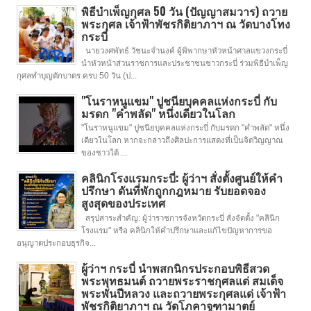
พิธีบำเพ็ญกุศล 50 วัน (ปัญญาสมวาร) ถวาย
พระกุศล เจ้าฟ้าพัชรกิติยาภาฯ ณ วัดบางโทง
กระบี่
นายวงศพัทธ์ วัชนะจำนงค์ ผู้พิพากษาหัวหน้าศาลแขวงกระบี่
นำหัวหน้าส่วนราชการและประชาชนชาวกระบี่ ร่วมพิธีบำเพ็ญ
กุศลทำบุญตักบาตร ครบ 50 วัน (ป...
"โนราหนูแขม" ปูชนียบุคคลแห่งกระบี่ กับ
มรดก "คำพลัด" หนึ่งเดียวในโลก
"โนราหนูแขม" ปูชนียบุคคลแห่งกระบี่ กับมรดก "คำพลัด" หนึ่ง
เดียวในโลก หากจะกล่าวถึงศิลปะการแสดงที่เป็นจิตวิญญาณ
ของชาวใต้ ...
คลินิกโรงแรมกระบี่: ผู้ว่าฯ สั่งตั้งศูนย์ให้คำ
ปรึกษา ดันที่พักถูกกฎหมาย รับยอดจอง
สูงสุดของประเทศ
สรุปสาระสำคัญ: ผู้ว่าราชการจังหวัดกระบี่ สั่งจัดตั้ง "คลินิก
โรงแรม" หรือ คลินิกให้คำปรึกษาและแก้ไขปัญหาการขอ
อนุญาตประกอบธุรกิจ...
ผู้ว่าฯ กระบี่ นำพสกนิกรประกอบพิธีสวด
พระพุทธมนต์ ถวายพระราชกุศลแด่ สมเด็จ
พระพันปีหลวง และถวายพระกุศลแด่ เจ้าฟ้า
พัชรกิติยาภาฯ ณ วัดโภคาจูฑามาตย์