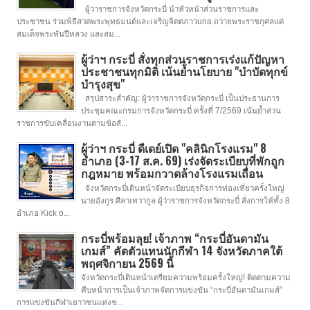
ผู้ว่าราชการจังหวัดกระบี่ นำหัวหน้าส่วนราชการและ
ประชาชน ร่วมพิธีสวดพระพุทธมนต์และเจริญจิตตภาวuna ถวายพระราชกุศลแด่
สมเด็จพระพันปีหลวง และสม...
ผู้ว่าฯ กระบี่ สั่งทุกส่วนราชการเร่งแก้ปัญหา
ประชาชนทุกมิติ เน้นย้ำนโยบาย "บำบัดทุกข์
บำรุงสุข"
สรุปสาระสำคัญ: ผู้ว่าราชการจังหวัดกระบี่ เป็นประธานการ
ประชุมคณะกรมการจังหวัดกระบี่ ครั้งที่ 7/2569 เน้นย้ำส่วน
ราชการขับเคลื่อนงานตามข้อสั...
ผู้ว่าฯ กระบี่ ดีเดย์เปิด "คลินิกโรงแรม" 8
อำเภอ (3-17 ส.ค. 69) เร่งจัดระเบียบที่พักถูก
กฎหมาย พร้อมกวาดล้างโรงแรมเถื่อน
จังหวัดกระบี่เดินหน้าจัดระเบียบธุรกิจการท่องเที่ยวครั้งใหญ่
นายอังกูร ศีลาเทวากูล ผู้ว่าราชการจังหวัดกระบี่ สั่งการให้ทั้ง 8
อำเภอ Kick o...
กระบี่พร้อมลุย! เจ้าภาพ “กระบี่อันดามัน
เกมส์” คัดตัวแทนนักกีฬา 14 จังหวัดภาคใต้
พฤศจิกายน 2569 นี้
จังหวัดกระบี่เดินหน้าเตรียมความพร้อมครั้งใหญ่! ติดตามความ
คืบหน้าการเป็นเจ้าภาพจัดการแข่งขัน “กระบี่อันดามันเกมส์”
การแข่งขันกีฬาเยาวชนแห่งช...