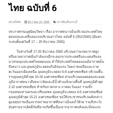
ไทย ฉบับที่ 6
สบายใจจัง
ธันวาคม 19, 2565
ข่าวท้องถิ่นกระบี่
ประกาศกรมอุตุนิยมวิทยา เรื่อง อากาศหนาวเย็นบริเวณประเทศไทย
ตอนบนและคลื่นลมแรงบริเวณอ่าวไทย ฉบับที่ 6 (352/2565) (มีผลก
ระทบตั้งแต่วันที่ 17 – 20 ธันวาคม 2565)
ในช่วงวันที่ 17-20 ธันวาคม 2565 บริเวณความกดอากาศสูง
หรือมวลอากาศเย็นกำลังแรงอีกระลอกจากประเทศจีนจะแผ่เสริมลง
มาปกคลุมประเทศไทยตอนบน ทำให้ประเทศไทยตอนบนมีอากาศเย็น
ถึงหนาว และอุณหภูมิจะลดลงกับมีลมแรง โดยภาคเหนือและภาค
ตะวันออกเฉียงเหนือ อุณหภูมิจะลดลง 6-8 องศาเซลเซียส บริเวณพื้น
ราบอุณหภูมิต่ำสุด 10-18 องศาเซลเซียส ส่วนบริเวณยอดดอยและยอด
ภูมีอากาศหนาวถึงหนาวจัดและมีน้ำค้างแข็งบางพื้นที่ อุณหภูมิต่ำสุด
2-10 องศาเซลเซียส สำหรับภาคกลาง ภาคตะวันออก รวมทั้ง
กรุงเทพมหานครและปริมณฑล อุณหภูมิจะลดลง 4-6 องศาเซลเซียส
อุณหภูมิต่ำสุด 15-21 องศาเซลเซียส ขอให้ประชาชนบริเวณดังกล่าว
ดูแลสุขภาพเนื่องจากสภาพอากาศที่หนาวเย็นลงไว้ด้วย รวมถึงระวัง
อันตรายจากอัคคีภัยที่อาจเกิดขึ้นเนื่องจากอากาศแห้งและมีลมแรง