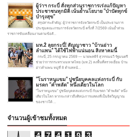
ผู้ว่าฯ กระบี่ สั่งทุกส่วนราชการเร่งแก้ปัญหา
ประชาชนทุกมิติ เน้นย้ำนโยบาย "บำบัดทุกข์
บำรุงสุข"
สรุปสาระสำคัญ: ผู้ว่าราชการจังหวัดกระบี่ เป็นประธานการ
ประชุมคณะกรมการจังหวัดกระบี่ ครั้งที่ 7/2569 เน้นย้ำส่วน
ราชการขับเคลื่อนงานตามข้อสั...
มท.2 ลุยกระบี่! สัญญาชาว “บ้านอ่าว
ลำแพน” ได้ใช้ไฟฟ้าแน่นอน สิงหาคมนี้
กระบี่, 25 กรกฎาคม 2569 — นายพลพีร์ สุวรรณฉวี รัฐมนตรี
ช่วยว่าการกระทรวงมหาดไทย (มท.2) ลงพื้นที่ตรวจเยี่ยม บ้าน
อ่าวลำแพน หมู่ที่ 8 ตำบลหน้...
"โนราหนูแขม" ปูชนียบุคคลแห่งกระบี่ กับ
มรดก "คำพลัด" หนึ่งเดียวในโลก
"โนราหนูแขม" ปูชนียบุคคลแห่งกระบี่ กับมรดก "คำพลัด" หนึ่ง
เดียวในโลก หากจะกล่าวถึงศิลปะการแสดงที่เป็นจิตวิญญาณ
ของชาวใต้ ...
จำนวนผู้เข้าชมทั้งหมด
4
7
4
1
9
3