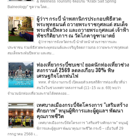
& Wellness Tourism) จัดอบรม "Krabi Salt Spring
Balneology" ชูความโดด...
ผู้ว่าฯ กระบี่ นำพสกนิกรประกอบพิธีสวด
พระพุทธมนต์ ถวายพระราชกุศลแด่ สมเด็จ
พระพันปีหลวง และถวายพระกุศลแด่ เจ้าฟ้า
พัชรกิติยาภาฯ ณ วัดโภคาจูฑามาตย์
ผู้ว่าราชการจังหวัดกระบี่ นำหัวหน้าส่วนราชการและ
ประชาชน ร่วมพิธีสวดพระพุทธมนต์และเจริญจิตตภาวuna ถวายพระราชกุศลแด่
สมเด็จพระพันปีหลวง และสม...
ท่องเที่ยวกระบี่ซบเซา! ยอดนักท่องเที่ยวช่วง
สงกรานต์ 2569 ลดลงเกือบ 30% พิษ
เศรษฐกิจโลกพ่นไฟ
ททท. สำนักงานกระบี่ เปิดเผยตัวเลขสถิติการท่องเที่ยวที่น่า
สนใจในช่วงเทศกาลสงกรานต์ (11–15 เม.ย. 69) พบว่า
จำนวนนักท่องเที่ยวและรายได้ลดลงอย...
เทศบาลเมืองกระบี่จัดโครงการ "เสริมสร้าง
ศักยภาพ" หนุนผู้พิการและผู้ดูแลฯ พัฒนา
คุณภาพชีวิต
เทศบาลเมืองกระบี่จัดโครงการ "เสริมสร้างศักยภาพ" หนุนผู้
พิการและผู้ดูแลฯ พัฒนาคุณภาพชีวิต กระบี่ – เมื่อวันที่ 29
กรกฎาคม 2568 เ...