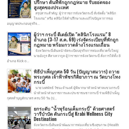
ปรึกษา ดันที่พักถูกกฎหมาย รับยอดจอง
สูงสุดของประเทศ
สรุปสาระสำคัญ: ผู้ว่าราชการจังหวัดกระบี่ สั่งจัดตั้ง "คลินิก
โรงแรม" หรือ คลินิกให้คำปรึกษาและแก้ไขปัญหาการขอ
อนุญาตประกอบธุรกิจ...
ผู้ว่าฯ กระบี่ ดีเดย์เปิด "คลินิกโรงแรม" 8
อำเภอ (3-17 ส.ค. 69) เร่งจัดระเบียบที่พักถูก
กฎหมาย พร้อมกวาดล้างโรงแรมเถื่อน
จังหวัดกระบี่เดินหน้าจัดระเบียบธุรกิจการท่องเที่ยวครั้งใหญ่
นายอังกูร ศีลาเทวากูล ผู้ว่าราชการจังหวัดกระบี่ สั่งการให้ทั้ง 8
อำเภอ Kick o...
พิธีบำเพ็ญกุศล 50 วัน (ปัญญาสมวาร) ถวาย
พระกุศล เจ้าฟ้าพัชรกิติยาภาฯ ณ วัดบางโทง
กระบี่
นายวงศพัทธ์ วัชนะจำนงค์ ผู้พิพากษาหัวหน้าศาลแขวงกระบี่
นำหัวหน้าส่วนราชการและประชาชนชาวกระบี่ ร่วมพิธีบำเพ็ญ
กุศลทำบุญตักบาตร ครบ 50 วัน (ป...
ยกระดับ “น้ำพุร้อนเค็มกระบี่” ด้วยศาสตร์
วารีบำบัด ดันกระบี่สู่ Krabi Wellness City
Destination
จังหวัดกระบี่เดินหน้าพัฒนาการท่องเที่ยวเชิงสุขภาพ (Health