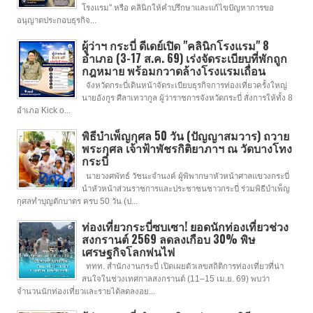
โรงแรม" หรือ คลินิกให้คำปรึกษาและแก้ไขปัญหาการขอ
อนุญาตประกอบธุรกิจ...
ผู้ว่าฯ กระบี่ ดีเดย์เปิด "คลินิกโรงแรม" 8
อำเภอ (3-17 ส.ค. 69) เร่งจัดระเบียบที่พักถูก
กฎหมาย พร้อมกวาดล้างโรงแรมเถื่อน
จังหวัดกระบี่เดินหน้าจัดระเบียบธุรกิจการท่องเที่ยวครั้งใหญ่
นายอังกูร ศีลาเทวากูล ผู้ว่าราชการจังหวัดกระบี่ สั่งการให้ทั้ง 8
อำเภอ Kick o...
พิธีบำเพ็ญกุศล 50 วัน (ปัญญาสมวาร) ถวาย
พระกุศล เจ้าฟ้าพัชรกิติยาภาฯ ณ วัดบางโทง
กระบี่
นายวงศพัทธ์ วัชนะจำนงค์ ผู้พิพากษาหัวหน้าศาลแขวงกระบี่
นำหัวหน้าส่วนราชการและประชาชนชาวกระบี่ ร่วมพิธีบำเพ็ญ
กุศลทำบุญตักบาตร ครบ 50 วัน (ป...
ท่องเที่ยวกระบี่ซบเซา! ยอดนักท่องเที่ยวช่วง
สงกรานต์ 2569 ลดลงเกือบ 30% พิษ
เศรษฐกิจโลกพ่นไฟ
ททท. สำนักงานกระบี่ เปิดเผยตัวเลขสถิติการท่องเที่ยวที่น่า
สนใจในช่วงเทศกาลสงกรานต์ (11–15 เม.ย. 69) พบว่า
จำนวนนักท่องเที่ยวและรายได้ลดลงอย...