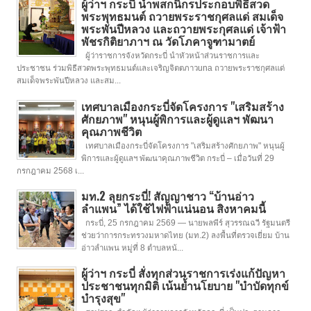
ผู้ว่าฯ กระบี่ นำพสกนิกรประกอบพิธีสวด
พระพุทธมนต์ ถวายพระราชกุศลแด่ สมเด็จ
พระพันปีหลวง และถวายพระกุศลแด่ เจ้าฟ้า
พัชรกิติยาภาฯ ณ วัดโภคาจูฑามาตย์
ผู้ว่าราชการจังหวัดกระบี่ นำหัวหน้าส่วนราชการและ
ประชาชน ร่วมพิธีสวดพระพุทธมนต์และเจริญจิตตภาวuna ถวายพระราชกุศลแด่
สมเด็จพระพันปีหลวง และสม...
เทศบาลเมืองกระบี่จัดโครงการ "เสริมสร้าง
ศักยภาพ" หนุนผู้พิการและผู้ดูแลฯ พัฒนา
คุณภาพชีวิต
เทศบาลเมืองกระบี่จัดโครงการ "เสริมสร้างศักยภาพ" หนุนผู้
พิการและผู้ดูแลฯ พัฒนาคุณภาพชีวิต กระบี่ – เมื่อวันที่ 29
กรกฎาคม 2568 เ...
มท.2 ลุยกระบี่! สัญญาชาว “บ้านอ่าว
ลำแพน” ได้ใช้ไฟฟ้าแน่นอน สิงหาคมนี้
กระบี่, 25 กรกฎาคม 2569 — นายพลพีร์ สุวรรณฉวี รัฐมนตรี
ช่วยว่าการกระทรวงมหาดไทย (มท.2) ลงพื้นที่ตรวจเยี่ยม บ้าน
อ่าวลำแพน หมู่ที่ 8 ตำบลหน้...
ผู้ว่าฯ กระบี่ สั่งทุกส่วนราชการเร่งแก้ปัญหา
ประชาชนทุกมิติ เน้นย้ำนโยบาย "บำบัดทุกข์
บำรุงสุข"