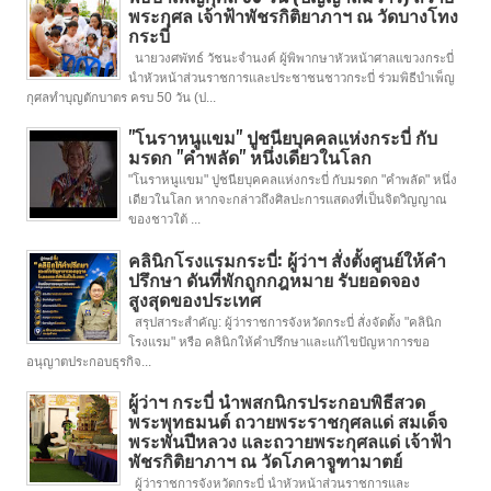
พระกุศล เจ้าฟ้าพัชรกิติยาภาฯ ณ วัดบางโทง
กระบี่
นายวงศพัทธ์ วัชนะจำนงค์ ผู้พิพากษาหัวหน้าศาลแขวงกระบี่
นำหัวหน้าส่วนราชการและประชาชนชาวกระบี่ ร่วมพิธีบำเพ็ญ
กุศลทำบุญตักบาตร ครบ 50 วัน (ป...
"โนราหนูแขม" ปูชนียบุคคลแห่งกระบี่ กับ
มรดก "คำพลัด" หนึ่งเดียวในโลก
"โนราหนูแขม" ปูชนียบุคคลแห่งกระบี่ กับมรดก "คำพลัด" หนึ่ง
เดียวในโลก หากจะกล่าวถึงศิลปะการแสดงที่เป็นจิตวิญญาณ
ของชาวใต้ ...
คลินิกโรงแรมกระบี่: ผู้ว่าฯ สั่งตั้งศูนย์ให้คำ
ปรึกษา ดันที่พักถูกกฎหมาย รับยอดจอง
สูงสุดของประเทศ
สรุปสาระสำคัญ: ผู้ว่าราชการจังหวัดกระบี่ สั่งจัดตั้ง "คลินิก
โรงแรม" หรือ คลินิกให้คำปรึกษาและแก้ไขปัญหาการขอ
อนุญาตประกอบธุรกิจ...
ผู้ว่าฯ กระบี่ นำพสกนิกรประกอบพิธีสวด
พระพุทธมนต์ ถวายพระราชกุศลแด่ สมเด็จ
พระพันปีหลวง และถวายพระกุศลแด่ เจ้าฟ้า
พัชรกิติยาภาฯ ณ วัดโภคาจูฑามาตย์
ผู้ว่าราชการจังหวัดกระบี่ นำหัวหน้าส่วนราชการและ