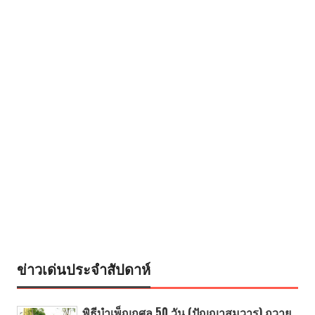
ข่าวเด่นประจำสัปดาห์
พิธีบำเพ็ญกุศล 50 วัน (ปัญญาสมวาร) ถวาย