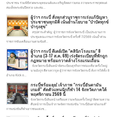
ประชาชน ร่วมพิธีสวดพระพุทธมนต์และเจริญจิตตภาวuna ถวายพระราชกุศลแด่
สมเด็จพระพันปีหลวง และสม...
ผู้ว่าฯ กระบี่ สั่งทุกส่วนราชการเร่งแก้ปัญหา
ประชาชนทุกมิติ เน้นย้ำนโยบาย "บำบัดทุกข์
บำรุงสุข"
สรุปสาระสำคัญ: ผู้ว่าราชการจังหวัดกระบี่ เป็นประธานการ
ประชุมคณะกรมการจังหวัดกระบี่ ครั้งที่ 7/2569 เน้นย้ำส่วน
ราชการขับเคลื่อนงานตามข้อสั...
ผู้ว่าฯ กระบี่ ดีเดย์เปิด "คลินิกโรงแรม" 8
อำเภอ (3-17 ส.ค. 69) เร่งจัดระเบียบที่พักถูก
กฎหมาย พร้อมกวาดล้างโรงแรมเถื่อน
จังหวัดกระบี่เดินหน้าจัดระเบียบธุรกิจการท่องเที่ยวครั้งใหญ่
นายอังกูร ศีลาเทวากูล ผู้ว่าราชการจังหวัดกระบี่ สั่งการให้ทั้ง 8
อำเภอ Kick o...
กระบี่พร้อมลุย! เจ้าภาพ “กระบี่อันดามัน
เกมส์” คัดตัวแทนนักกีฬา 14 จังหวัดภาคใต้
พฤศจิกายน 2569 นี้
จังหวัดกระบี่เดินหน้าเตรียมความพร้อมครั้งใหญ่! ติดตามความ
คืบหน้าการเป็นเจ้าภาพจัดการแข่งขัน “กระบี่อันดามันเกมส์”
การแข่งขันกีฬาเยาวชนแห่งช...