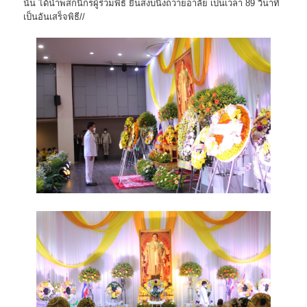
นั้น ได้นำพสกนิกรผู้ร่วมพิธี ยืนสงบนิ่งถวายอาลัย เป็นเวลา 89 วินาที
เป็นอันเสร็จพิธี//