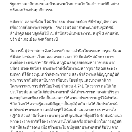
รัฐสภา สมาชิกชมรมแม่บ้านมหาดไทย ร่วมใจกันเข้า ร่วมพิธี อย่าง
พร้อมเพรียงกันทุกกิจกรรม
หลังจาก ตลอดทั้งวัน ได้มีกิจกรรม ประกอบด้วย พิธีทำบุญตักบาตร
เพื่อถวายเป็นพระราชกุศล กิจกรรมจิตอาสาพัฒนาปรับภูมิทัศน์
ลำนำคูคลอง ปลูกต้นไม้ ณ สำนักสงฆ์เทพประทาน หมู่ที่ 3 ตำบลทัป
ปริก อำเภอเมือง จังหวัดกระบี่
ในการนี้ ผู้ว่าราชการจังหวัดกระบี่ กล่าวสำนึกในพระมหากรุณาธิคุณ
ที่มีต่อปวงชนชาวไทย ตลอดระยะเวลา 70 ปีแห่งรัชสมัยพระบาท
สมเด็จพระบรมราชาธิเบศร์มหาภูมิพลอดุลยเดชมหาราชบรมนาถ
บพิตร ปวงพสกนิกร ต่างประจักษ์ซึ้งในพระมหากรุณาธิคุณและพระ
เมตตา ที่ได้ทรงทุ่มเทกำลังพระวรกาย และกำลังพระสติปัญญาปฏิบัติ
พระราชกรณียกิจนานัปการ เพื่อประโยชน์สุขแห่งปวงพสกนิกร
โครงการพระราชดำริน้อยใหญ่ จำนวน 4,741 โครงการ ก่อให้เกิด
ประโยชน์อเนกอนันต์ต่อประเทศชาติ ทั้งได้พระราชทานหลักปรัชฐา
เศรษฐกิจพอเพียง เพื่อเป็นแนวทางให้อาณาประชาราษฎร์ได้ดำเนิน
ชีวิต โดยใช้ความรู้และสติปัญญาเป็นภูมิคุ้มกัน ก่อให้เกิดประโยชน์
แก่ประชาชนของประเทศต่างๆที่ได้น้อมนำแนวทางพระราชทานไป
ปฏิบัติ ล้วนสำนึกในพระมหากรุณาธิคุณอันหาที่สุดมิได้ จักน้มนำแนว
ทาวพระราชดำริที่ได้พระราชทานไว้เป็นเครื่องยึดเหนี่ยวในการปฏิบัติ
หน้าที่และดำรงตน เพื่อสร้างประโยชน์สุขแก่ประเทศชาติสืบไป จาก