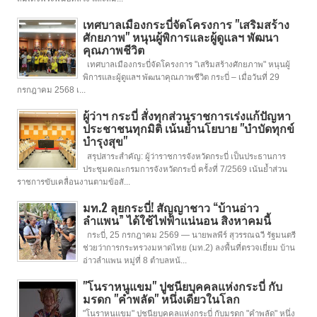
เทศบาลเมืองกระบี่จัดโครงการ "เสริมสร้าง
ศักยภาพ" หนุนผู้พิการและผู้ดูแลฯ พัฒนา
คุณภาพชีวิต
เทศบาลเมืองกระบี่จัดโครงการ "เสริมสร้างศักยภาพ" หนุนผู้
พิการและผู้ดูแลฯ พัฒนาคุณภาพชีวิต กระบี่ – เมื่อวันที่ 29
กรกฎาคม 2568 เ...
ผู้ว่าฯ กระบี่ สั่งทุกส่วนราชการเร่งแก้ปัญหา
ประชาชนทุกมิติ เน้นย้ำนโยบาย "บำบัดทุกข์
บำรุงสุข"
สรุปสาระสำคัญ: ผู้ว่าราชการจังหวัดกระบี่ เป็นประธานการ
ประชุมคณะกรมการจังหวัดกระบี่ ครั้งที่ 7/2569 เน้นย้ำส่วน
ราชการขับเคลื่อนงานตามข้อสั...
มท.2 ลุยกระบี่! สัญญาชาว “บ้านอ่าว
ลำแพน” ได้ใช้ไฟฟ้าแน่นอน สิงหาคมนี้
กระบี่, 25 กรกฎาคม 2569 — นายพลพีร์ สุวรรณฉวี รัฐมนตรี
ช่วยว่าการกระทรวงมหาดไทย (มท.2) ลงพื้นที่ตรวจเยี่ยม บ้าน
อ่าวลำแพน หมู่ที่ 8 ตำบลหน้...
"โนราหนูแขม" ปูชนียบุคคลแห่งกระบี่ กับ
มรดก "คำพลัด" หนึ่งเดียวในโลก
"โนราหนูแขม" ปูชนียบุคคลแห่งกระบี่ กับมรดก "คำพลัด" หนึ่ง