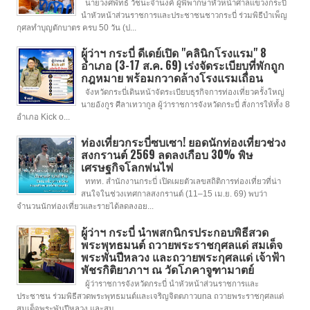
นายวงศพัทธ์ วัชนะจำนงค์ ผู้พิพากษาหัวหน้าศาลแขวงกระบี่
นำหัวหน้าส่วนราชการและประชาชนชาวกระบี่ ร่วมพิธีบำเพ็ญ
กุศลทำบุญตักบาตร ครบ 50 วัน (ป...
ผู้ว่าฯ กระบี่ ดีเดย์เปิด "คลินิกโรงแรม" 8
อำเภอ (3-17 ส.ค. 69) เร่งจัดระเบียบที่พักถูก
กฎหมาย พร้อมกวาดล้างโรงแรมเถื่อน
จังหวัดกระบี่เดินหน้าจัดระเบียบธุรกิจการท่องเที่ยวครั้งใหญ่
นายอังกูร ศีลาเทวากูล ผู้ว่าราชการจังหวัดกระบี่ สั่งการให้ทั้ง 8
อำเภอ Kick o...
ท่องเที่ยวกระบี่ซบเซา! ยอดนักท่องเที่ยวช่วง
สงกรานต์ 2569 ลดลงเกือบ 30% พิษ
เศรษฐกิจโลกพ่นไฟ
ททท. สำนักงานกระบี่ เปิดเผยตัวเลขสถิติการท่องเที่ยวที่น่า
สนใจในช่วงเทศกาลสงกรานต์ (11–15 เม.ย. 69) พบว่า
จำนวนนักท่องเที่ยวและรายได้ลดลงอย...
ผู้ว่าฯ กระบี่ นำพสกนิกรประกอบพิธีสวด
พระพุทธมนต์ ถวายพระราชกุศลแด่ สมเด็จ
พระพันปีหลวง และถวายพระกุศลแด่ เจ้าฟ้า
พัชรกิติยาภาฯ ณ วัดโภคาจูฑามาตย์
ผู้ว่าราชการจังหวัดกระบี่ นำหัวหน้าส่วนราชการและ
ประชาชน ร่วมพิธีสวดพระพุทธมนต์และเจริญจิตตภาวuna ถวายพระราชกุศลแด่
สมเด็จพระพันปีหลวง และสม...