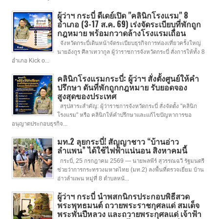
ผู้ว่าฯ กระบี่ ดีเดย์เปิด "คลินิกโรงแรม" 8
อำเภอ (3-17 ส.ค. 69) เร่งจัดระเบียบที่พักถูก
กฎหมาย พร้อมกวาดล้างโรงแรมเถื่อน
จังหวัดกระบี่เดินหน้าจัดระเบียบธุรกิจการท่องเที่ยวครั้งใหญ่
นายอังกูร ศีลาเทวากูล ผู้ว่าราชการจังหวัดกระบี่ สั่งการให้ทั้ง 8
อำเภอ Kick o...
คลินิกโรงแรมกระบี่: ผู้ว่าฯ สั่งตั้งศูนย์ให้คำ
ปรึกษา ดันที่พักถูกกฎหมาย รับยอดจอง
สูงสุดของประเทศ
สรุปสาระสำคัญ: ผู้ว่าราชการจังหวัดกระบี่ สั่งจัดตั้ง "คลินิก
โรงแรม" หรือ คลินิกให้คำปรึกษาและแก้ไขปัญหาการขอ
อนุญาตประกอบธุรกิจ...
มท.2 ลุยกระบี่! สัญญาชาว “บ้านอ่าว
ลำแพน” ได้ใช้ไฟฟ้าแน่นอน สิงหาคมนี้
กระบี่, 25 กรกฎาคม 2569 — นายพลพีร์ สุวรรณฉวี รัฐมนตรี
ช่วยว่าการกระทรวงมหาดไทย (มท.2) ลงพื้นที่ตรวจเยี่ยม บ้าน
อ่าวลำแพน หมู่ที่ 8 ตำบลหน้...
ผู้ว่าฯ กระบี่ นำพสกนิกรประกอบพิธีสวด
พระพุทธมนต์ ถวายพระราชกุศลแด่ สมเด็จ
พระพันปีหลวง และถวายพระกุศลแด่ เจ้าฟ้า