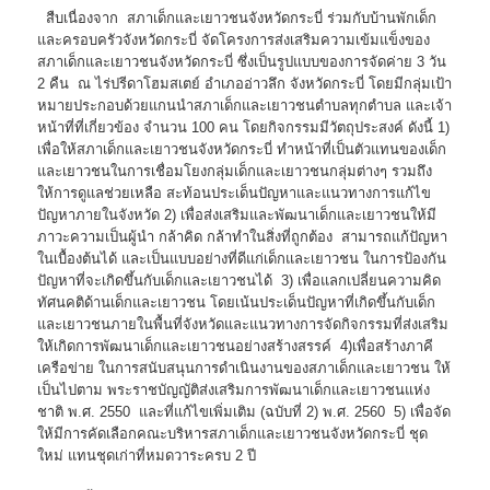
สืบเนื่องจาก สภาเด็กและเยาวชนจังหวัดกระบี่ ร่วมกับบ้านพักเด็ก
และครอบครัวจังหวัดกระบี่ จัดโครงการส่งเสริมความเข้มแข็งของ
สภาเด็กและเยาวชนจังหวัดกระบี่ ซึ่งเป็นรูปแบบของการจัดค่าย 3 วัน
2 คืน ณ ไร่ปรีดาโฮมสเตย์ อำเภออ่าวลึก จังหวัดกระบี่ โดยมีกลุ่มเป้า
หมายประกอบด้วยแกนนำสภาเด็กและเยาวชนตำบลทุกตำบล และเจ้า
หน้าที่ที่เกี่ยวข้อง จำนวน 100 คน โดยกิจกรรมมีวัตถุประสงค์ ดังนี้ 1)
เพื่อให้สภาเด็กและเยาวชนจังหวัดกระบี่ ทำหน้าที่เป็นตัวแทนของเด็ก
และเยาวชนในการเชื่อมโยงกลุ่มเด็กและเยาวชนกลุ่มต่างๆ รวมถึง
ให้การดูแลช่วยเหลือ สะท้อนประเด็นปัญหาและแนวทางการแก้ไข
ปัญหาภายในจังหวัด 2) เพื่อส่งเสริมและพัฒนาเด็กและเยาวชนให้มี
ภาวะความเป็นผู้นำ กล้าคิด กล้าทำในสิ่งที่ถูกต้อง สามารถแก้ปัญหา
ในเบื้องต้นได้ และเป็นแบบอย่างที่ดีแก่เด็กและเยาวชน ในการป้องกัน
ปัญหาที่จะเกิดขึ้นกับเด็กและเยาวชนได้ 3) เพื่อแลกเปลี่ยนความคิด
ทัศนคติด้านเด็กและเยาวชน โดยเน้นประเด็นปัญหาที่เกิดขึ้นกับเด็ก
และเยาวชนภายในพื้นที่จังหวัดและแนวทางการจัดกิจกรรมที่ส่งเสริม
ให้เกิดการพัฒนาเด็กและเยาวชนอย่างสร้างสรรค์ 4)เพื่อสร้างภาคี
เครือข่าย ในการสนับสนุนการดำเนินงานของสภาเด็กและเยาวชน ให้
เป็นไปตาม พระราชบัญญัติส่งเสริมการพัฒนาเด็กและเยาวชนแห่ง
ชาติ พ.ศ. 2550 และที่แก้ไขเพิ่มเติม (ฉบับที่ 2) พ.ศ. 2560 5) เพื่อจัด
ให้มีการคัดเลือกคณะบริหารสภาเด็กและเยาวชนจังหวัดกระบี่ ชุด
ใหม่ แทนชุดเก่าที่หมดวาระครบ 2 ปี