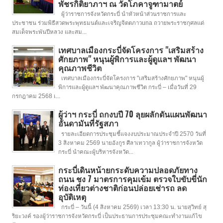
พัชรกิติยาภาฯ ณ วัดโภคาจูฑามาตย์
ผู้ว่าราชการจังหวัดกระบี่ นำหัวหน้าส่วนราชการและ
ประชาชน ร่วมพิธีสวดพระพุทธมนต์และเจริญจิตตภาวuna ถวายพระราชกุศลแด่
สมเด็จพระพันปีหลวง และสม...
เทศบาลเมืองกระบี่จัดโครงการ "เสริมสร้าง
ศักยภาพ" หนุนผู้พิการและผู้ดูแลฯ พัฒนา
คุณภาพชีวิต
เทศบาลเมืองกระบี่จัดโครงการ "เสริมสร้างศักยภาพ" หนุนผู้
พิการและผู้ดูแลฯ พัฒนาคุณภาพชีวิต กระบี่ – เมื่อวันที่ 29
กรกฎาคม 2568 เ...
ผู้ว่าฯ กระบี่ ถกงบปี 70 ลุยผลักดันแผนพัฒนา
อันดามันที่รัฐสภา
รายละเอียดการประชุมชี้แจงงบประมาณประจำปี 2570 วันที่
3 สิงหาคม 2569 นายอังกูร ศีลาเทวากูล ผู้ว่าราชการจังหวัด
กระบี่ นำคณะผู้บริหารจังหวัด...
กระบี่เดินหน้ายกระดับความปลอดภัยทาง
ถนน ชง 7 มาตรการคุมเข้ม ตรวจใบขับขี่นัก
ท่องเที่ยวต่างชาติก่อนปล่อยเช่ารถ ลด
อุบัติเหตุ
กระบี่ – วันนี้ (4 สิงหาคม 2569) เวลา 13:30 น. นายสุวิทย์ สุ
ริยะวงค์ รองผู้ว่าราชการจังหวัดกระบี่ เป็นประธานการประชุมคณะทำงานแก้ไข