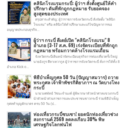
คลินิกโรงแรมกระบี่: ผู้ว่าฯ สั่งตั้งศูนย์ให้คำ
ปรึกษา ดันที่พักถูกกฎหมาย รับยอดจอง
สูงสุดของประเทศ
สรุปสาระสำคัญ: ผู้ว่าราชการจังหวัดกระบี่ สั่งจัดตั้ง "คลินิก
โรงแรม" หรือ คลินิกให้คำปรึกษาและแก้ไขปัญหาการขอ
อนุญาตประกอบธุรกิจ...
ผู้ว่าฯ กระบี่ ดีเดย์เปิด "คลินิกโรงแรม" 8
อำเภอ (3-17 ส.ค. 69) เร่งจัดระเบียบที่พักถูก
กฎหมาย พร้อมกวาดล้างโรงแรมเถื่อน
จังหวัดกระบี่เดินหน้าจัดระเบียบธุรกิจการท่องเที่ยวครั้งใหญ่
นายอังกูร ศีลาเทวากูล ผู้ว่าราชการจังหวัดกระบี่ สั่งการให้ทั้ง 8
อำเภอ Kick o...
พิธีบำเพ็ญกุศล 50 วัน (ปัญญาสมวาร) ถวาย
พระกุศล เจ้าฟ้าพัชรกิติยาภาฯ ณ วัดบางโทง
กระบี่
นายวงศพัทธ์ วัชนะจำนงค์ ผู้พิพากษาหัวหน้าศาลแขวงกระบี่
นำหัวหน้าส่วนราชการและประชาชนชาวกระบี่ ร่วมพิธีบำเพ็ญ
กุศลทำบุญตักบาตร ครบ 50 วัน (ป...
ท่องเที่ยวกระบี่ซบเซา! ยอดนักท่องเที่ยวช่วง
สงกรานต์ 2569 ลดลงเกือบ 30% พิษ
เศรษฐกิจโลกพ่นไฟ