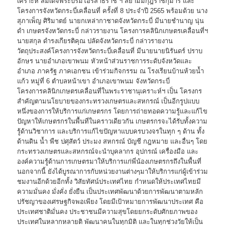
เคราะห์ สมเด็จพระบรมโอรสาธิราช ฯ สยามมกุฎราชกุมาร และ
โครงการจังหวัดกระบี่เคลื่อนที่ ครั้งที่ 8 ประจำปี 2565 พร้อมด้วย นาง
สุภาเพ็ญ ศิริมาตย์
นายกเหล่ากาชาดจังหวัดกระบี่ มีนายชำนาญ นุ่น
ดำ เกษตรจังหวัดกระบี่ กล่าวรายงาน โครงการคลินิกเกษตรเคลื่อนที่ฯ
นายสกุล ดำรงเกียรติคุณ ปลัดจังหวัดกระบี่ กล่าวรายงาน
วัตถุประสงค์โครงการจังหวัดกระบี่เคลื่อนที่ มีนายนายนิรันดร์ ปราบ
อักษร นายอำเภอเขาพนม หัวหน้าส่วนราชการระดับจังหวัดและ
อำเภอ ภาครัฐ ภาคเอกชน เข้าร่วมกิจกรรม ณ โรงเรียนบ้านห้วยน้ำ
แก้ว หมู่ที่ 6 ตำบลหน้าเขา อำเภอเขาพนม จังหวัดกระบี่
โครงการคลินิกเกษตรเคลื่อนที่ในพระราชานุเคราะห์ฯ เป็น โครงกร
สำคัญตามนโยบายของกระทรวงเกษตรและสหกรณ์ เป็นอีกรูปแบบ
หนึ่งของการให้บริการแก่เกษตรกร โดยการถ่ายทอดความรู้และแก้ไข
ปัญหาให้เกษตรกรในพื้นที่ในคราวเดียวกัน เกษตรกรจะได้รับทั้งความ
รู้ด้านวิชาการ และบริการแก้ไขปัญหาแบบครบวงจรในทุก ๆ ด้าน ทั้ง
ด้านดิน น้ำ พืช ปศุสัตว์ ประมง สหกรณ์ บัญชี กฎหมาย และอื่นๆ โดย
กระทรวงเกษตรและสหกรณ์จะนำบุคลากร อุปกรณ์ เครื่องมือ และ
องค์ความรู้ด้านการเกษตรมาให้บริการแก่พี่น้องเกษตรกรถึงในพื้นที่
นอกจากนี้ ยังได้บูรณาการกับหน่วยงานต่างๆมาให้บริการแก่ผู้เข้าร่วม
ชมงานอีกด้วยอีกทั้ง วิสัยทัศน์ประเทศไทย กำหนดให้ประเทศไทยมี
ความมั่นคง มั่งคั่ง ยั่งยืน เป็นประเทศพัฒนาด้วยการพัฒนาตามหลัก
ปรัชญาของเศรษฐกิจพอเพียง โดยมีเป้าหมายการพัฒนาประเทศ คือ
ประเทศชาติมั่นคง ประชาชนมีความสุขโดยยกระดับศักยภาพของ
ประเทศในหลากหลายติ พัฒนาคนในทุกมิติ และในทุกช่วงวัยให้เป็น