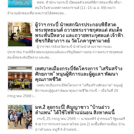
ททท. สำนักงานกระบี่ เปิดเผยตัวเลขสถิติการท่องเที่ยวที่น่า
สนใจในช่วงเทศกาลสงกรานต์ (11–15 เม.ย. 69) พบว่า
จำนวนนักท่องเที่ยวและรายได้ลดลงอย...
ผู้ว่าฯ กระบี่ นำพสกนิกรประกอบพิธีสวด
พระพุทธมนต์ ถวายพระราชกุศลแด่ สมเด็จ
พระพันปีหลวง และถวายพระกุศลแด่ เจ้าฟ้า
พัชรกิติยาภาฯ ณ วัดโภคาจูฑามาตย์
ผู้ว่าราชการจังหวัดกระบี่ นำหัวหน้าส่วนราชการและ
ประชาชน ร่วมพิธีสวดพระพุทธมนต์และเจริญจิตตภาวuna ถวายพระราชกุศลแด่
สมเด็จพระพันปีหลวง และสม...
เทศบาลเมืองกระบี่จัดโครงการ "เสริมสร้าง
ศักยภาพ" หนุนผู้พิการและผู้ดูแลฯ พัฒนา
คุณภาพชีวิต
เทศบาลเมืองกระบี่จัดโครงการ "เสริมสร้างศักยภาพ" หนุนผู้
พิการและผู้ดูแลฯ พัฒนาคุณภาพชีวิต กระบี่ – เมื่อวันที่ 29
กรกฎาคม 2568 เ...
มท.2 ลุยกระบี่! สัญญาชาว “บ้านอ่าว
ลำแพน” ได้ใช้ไฟฟ้าแน่นอน สิงหาคมนี้
กระบี่, 25 กรกฎาคม 2569 — นายพลพีร์ สุวรรณฉวี รัฐมนตรี
ช่วยว่าการกระทรวงมหาดไทย (มท.2) ลงพื้นที่ตรวจเยี่ยม บ้าน
อ่าวลำแพน หมู่ที่ 8 ตำบลหน้...