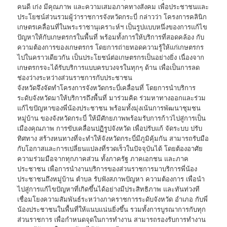
คนดี เก่ง มีคุณภาพ และความเสมอภาคทางสังคม เพื่อประชาชนและ
ประโยชน์ส่วนรวมผู้ว่าราชการจังหวัดกระบี่ กล่าวว่า โครงการคลินิก
เกษตรเคลื่อนที่ในพระราชานุเคราะห์ฯ เป็นรูปแบบหนึ่งของการแก้ไข
ปัญหาให้กับเกษตรกรในพื้นที่ พร้อมทั้งการให้บริการที่สอดคล้อง กับ
ความต้องการของเกษตรกร โดยการถ่ายทอดความรู้ให้แก่เกษตรกร
ไปในคราวเดียวกัน เป็นประโยชน์ต่อเกษตรกรเป็นอย่างยิ่ง เนื่องจาก
เกษตรกรจะได้รับบริการแบบครบวงจรในทุกๆ ด้าน เพื่อเป็นการลด
ช่องว่างระหว่างส่วนราชการกับประชาชน
จังหวัดจึงจัดทำโครงการจังหวัดกระบี่เคลื่อนที่ โดยการนำบริการ
ระดับจังหวัดมาให้บริการถึงพื้นที่ มาร่วมคิด ร่วมหาทางออกและร่วม
แก้ไขปัญหาของพี่น้องประชาชน พร้อมทั้งมุ่งเน้นการพัฒนาชุมชน
หมู่บ้าน ของจังหวัดกระบี่ ให้มีศักยภาพพร้อมรับการก้าวไปสู่การเป็น
เมืองคุณภาพ การขับเคลื่อนปฏิรูปจังหวัด เพื่อปรับแก้ จัดระบบ ปรับ
ทิศทาง สร้างหนทางที่จะทำให้จังหวัดกระบี่มีภูมิคุ้มกัน สามารถรับมือ
กับโอกาสและการเปลี่ยนแปลงที่รวดเร็วในปัจจุบันได้ โดยต้องอาศัย
ความร่วมมือจากทุกภาคส่วน ทั้งภาครัฐ ภาคเอกชน และภาค
ประชาชน เพื่อการนำงานบริการของส่วนราชการมาบริการพี่น้อง
ประชาชนถึงหมู่บ้าน ตำบล รับฟังสภาพปัญหา ความต้องการ เพื่อนำ
ไปสู่การแก้ไขปัญหาที่เกิดขึ้นได้อย่างมีประสิทธิภาพ และทันท่วงที
เชื่อมโยงความสัมพันธ์ระหว่างภาคราชการระดับจังหวัด อำเภอ กับพี่
น้องประชาชนในพื้นที่ให้แนบแน่นยิ่งขึ้น รวมทั้งการบูรณาการกับทุก
ส่วนราชการ เพื่อกำหนดจุดในการทำงาน สามารถรองรับการทำงาน