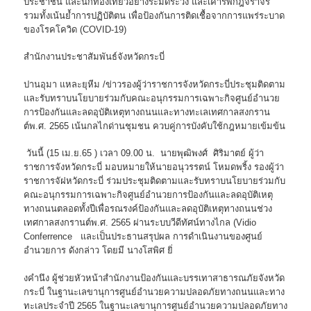
ประชาชน และนักท่องเที่ยวอย่างระมัดระวัง และเคารพกฎจราจร
รวมทั้งเน้นย้ำการปฏิบัติตน เพื่อป้องกันการติดเชื้อจากการแพร่ระบาด
ของโรคโควิด (COVID-19)
สำนักงานประชาสัมพันธ์จังหวัดกระบี่
ปานอุมา แหละยุหีม /ข่าวรองผู้ว่าราชการจังหวัดกระบี่ประชุมติดตาม
และรับทราบนโยบายร่วมกับคณะอนุกรรมการเฉพาะกิจศูนย์อำนวย
การป้องกันและลดอุบัติเหตุทางถนนและทางทะเลเทศกาลสงกราน
ต์พ.ศ. 2565 เน้นกลไกด่านชุมชน ควบคู่การบังคับใช้กฎหมายเข้มข้น
วันนี้ (15 เม.ย.65 ) เวลา 09.00 น. นายพุฒิพงศ์ ศิริมาตย์ ผู้ว่า
ราชการจังหวัดกระบี่ มอบหมายให้นายอนุวรรตน์ โหมดพริ้ง รองผู้ว่า
ราชการจัฝหวัดกระบี่ ร่วมประชุมติดตามและรับทราบนโยบายร่วมกับ
คณะอนุกรรมการเฉพาะกิจศูนย์อำนวยการป้องกันและลดอุบัติเหตุ
ทางถนนตลอดทั้งปีเพื่อรณรงค์ป้องกันและลดอุบัติเหตุทางถนนช่วง
เทศกาลสงกรานต์พ.ศ. 2565 ผ่านระบบวีดีทัศน์ทางไกล (Vidio
Conferrence และเป็นประธานสรุปผล การดำเนินงานของศูนย์
อำนวยการ ดังกล่าว โดยมี นางโสพิศ ยิ่
งคำนึง ผู้ช่วยหัวหน้าสำนักงานป้องกันและบรรเทาสาธารณภัยจังหวัด
กระบี่ ในฐานะเลขานุการศูนย์อำนวยความปลอดภัยทางถนนและทาง
ทะเลประจำปี 2565 ในฐานะเลขานุการศูนย์อำนวยความปลอดภัยทาง