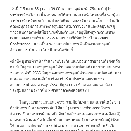
วันนี้ (15 เม.ย.65 ) เวลา 09.00 น. นายพุฒิพงศ์ ศิริมาตย์ ผู้ว่า
ราชการจังหวัดกระบี่ มอบหมายให้นายอนุวรรตน์ โหมดพริ้ง รองผู้ว่า
ราชการจัฝหวัดกระบี่ ร่วมประชุมติดตามและรับทราบนโยบายร่วมกับ
คณะอนุกรรมการเฉพาะกิจศูนย์อำนวยการป้องกันและลดอุบัติเหตุ
ทางถนนตลอดทั้งปีเพื่อรณรงค์ป้องกันและลดอุบัติเหตุทางถนนช่วง
เทศกาลสงกรานต์พ.ศ. 2565 ผ่านระบบวีดีทัศน์ทางไกล (Vidio
Conferrence และเป็นประธานสรุปผล การดำเนินงานของศูนย์
อำนวยการ ดังกล่าว โดยมี นางโสพิศ ยิ่
งคำนึง ผู้ช่วยหัวหน้าสำนักงานป้องกันและบรรเทาสาธารณภัยจังหวัด
กระบี่ ในฐานะเลขานุการศูนย์อำนวยความปลอดภัยทางถนนและทาง
ทะเลประจำปี 2565 ในฐานะเลขานุการศูนย์อำนวยความปลอดภัยทาง
ถนน และหน่วยงานที่เกี่ยวข้อง เข้าร่วมประชุมและรายงาน
สถานการณ์ ตลอดจนอุปสรรค ปัญหา และข้อเสนอแนะ ณ ห้อง
ประชุมปลายพระยาชั้น 2 ศาลากลางจังหวัดกระบี่
โดยบูรณาการแผนและความร่วมมือกับหน่วยงานภาคีเครือข่าย
ดำเนินการ 5 มาตรการหลัก ได้แก่ 1) มาตรการด้านการบริหาร
จัดการ 2) มาตรการด้านลดปัจจัยเสี่ยงด้านถนนและสภาพแวดล้อม 3)
มาตรการด้านลดปัจจัยเสี่ยงด้านยานพาหนะ 4) มาตรการด้านผู้ใช้รถ
ใช้ถนนอย่างปลอดภัย และ 5) มาตรการด้านการช่วยเหลือหลังเกิด