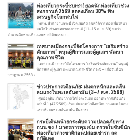
ท่องเที่ยวกระบี่ซบเซา! ยอดนักท่องเที่ยวช่วง
สงกรานต์ 2569 ลดลงเกือบ 30% พิษ
เศรษฐกิจโลกพ่นไฟ
ททท. สำนักงานกระบี่ เปิดเผยตัวเลขสถิติการท่องเที่ยวที่น่า
สนใจในช่วงเทศกาลสงกรานต์ (11–15 เม.ย. 69) พบว่า
จำนวนนักท่องเที่ยวและรายได้ลดลงอย...
เทศบาลเมืองกระบี่จัดโครงการ "เสริมสร้าง
ศักยภาพ" หนุนผู้พิการและผู้ดูแลฯ พัฒนา
คุณภาพชีวิต
เทศบาลเมืองกระบี่จัดโครงการ "เสริมสร้างศักยภาพ" หนุนผู้
พิการและผู้ดูแลฯ พัฒนาคุณภาพชีวิต กระบี่ – เมื่อวันที่ 29
กรกฎาคม 2568 เ...
ข่าวประกาศเตือนภัย: ฝนตกหนักและคลื่น
ลมแรงในทะเลอันดามัน (3–7 ส.ค. 2569)
ศูนย์อุตุนิยมวิทยาภาคใต้ฝั่งตะวันตก ออกประกาศเตือนภัย
ฉบับที่ 1 (47/2569) เรื่อง ฝนตกหนักถึงหนักมากและคลื่นลม
แรงบริเวณทะเลอันดามัน มีผลกระ...
กระบี่เดินหน้ายกระดับความปลอดภัยทาง
ถนน ชง 7 มาตรการคุมเข้ม ตรวจใบขับขี่นัก
ท่องเที่ยวต่างชาติก่อนปล่อยเช่ารถ ลด
อุบัติเหตุ