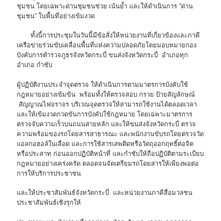
ชุมชน โดยเฉพาะด่านชุมชนช่วย เน้นย้ำ และให้ดำเนินการ ”ด่าน
ชุมชน” ในพื้นที่อย่างเข้มงวด
ทั้งนี้การประชุมในวันนี้มีข้อสั่งให้หน่วยงานที่เกี่ยวข้องและภาคี
เครือข่ายร่วมขับเคลื่อนพื้นที่แห่งความปลอดภัยโดยมอบหมายกอง
บังคับการตำรวจภูธรจังหวัดกระบี่ ขนส่งจังหวัดกระบี่ อำเภอทุก
อำเภอ กำชับ
ผู้ปฏิบัติงานประจำจุดตรวจ ให้ดำเนินการตามมาตรการบังคับใช้
กฎหมายอย่างเข้มข้น พร้อมทั้งให้ตรวจสอบ กรวย ป้ายสัญลักษณ์
สัญญาณไฟจราจร บริเวณจุดตรวจให้สามารถใช้งานได้ตลอดเวลา
และให้เข้มงวดกวดขันการบังคับใช้กฎหมาย โดยเฉพาะมาตรการ
ตรวจจับความเร็วบนถนนสายหลัก และให้ขนส่งจังหวัดกระบี่ ตรวจ
ความพร้อมของรถโดยสารสาธารณะ และพนักงานขับรถโดยตรวจวัด
แอลกอฮอล์ในเลือด และการใช้สารเสพติดหรือวัตถุออกฤทธิ์ต่อจิต
หรือประสาท ก่อนออกปฏิบัติหน้าที่ และกำชับให้ถือปฏิบัติตามระเบียบ
กฎหมายอย่างเคร่งครัด ตลอดจนจัดเตรียมรถโดยสารให้เพียงพอต่อ
การให้บริการประชาชน
และให้ประชาสัมพันธ์จังหวัดกระบี่ และหน่วยงานภาคีสื่อมวลชน
ประชาสัมพันธ์เชิงรุกให้