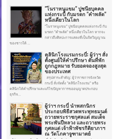
"โนราหนูแขม" ปูชนียบุคคล
แห่งกระบี่ กับมรดก "คำพลัด"
หนึ่งเดียวในโลก
"โนราหนูแขม" ปูชนียบุคคลแห่งกระบี่ กับ
มรดก "คำพลัด" หนึ่งเดียวในโลก หากจะ
กล่าวถึงศิลปะการแสดงที่เป็นจิตวิญญาณ
ของชาวใต้ ...
คลินิกโรงแรมกระบี่: ผู้ว่าฯ สั่ง
ตั้งศูนย์ให้คำปรึกษา ดันที่พัก
ถูกกฎหมาย รับยอดจองสูงสุด
ของประเทศ
สรุปสาระสำคัญ: ผู้ว่าราชการจังหวัด
กระบี่ สั่งจัดตั้ง "คลินิกโรงแรม" หรือ
คลินิกให้คำปรึกษาและแก้ไขปัญหาการขออนุญาตประกอบ
ธุรกิจ...
ผู้ว่าฯ กระบี่ นำพสกนิกร
ประกอบพิธีสวดพระพุทธมนต์
ถวายพระราชกุศลแด่ สมเด็จ
พระพันปีหลวง และถวายพระ
กุศลแด่ เจ้าฟ้าพัชรกิติยาภาฯ
ณ วัดโภคาจูฑามาตย์