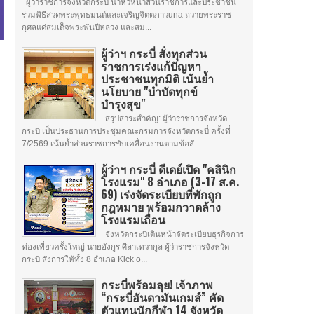
ผู้ว่าราชการจังหวัดกระบี่ นำหัวหน้าส่วนราชการและประชาชน
ร่วมพิธีสวดพระพุทธมนต์และเจริญจิตตภาวuna ถวายพระราช
กุศลแด่สมเด็จพระพันปีหลวง และสม...
ผู้ว่าฯ กระบี่ สั่งทุกส่วน
ราชการเร่งแก้ปัญหา
ประชาชนทุกมิติ เน้นย้ำ
นโยบาย "บำบัดทุกข์
บำรุงสุข"
สรุปสาระสำคัญ: ผู้ว่าราชการจังหวัด
กระบี่ เป็นประธานการประชุมคณะกรมการจังหวัดกระบี่ ครั้งที่
7/2569 เน้นย้ำส่วนราชการขับเคลื่อนงานตามข้อสั...
ผู้ว่าฯ กระบี่ ดีเดย์เปิด "คลินิก
โรงแรม" 8 อำเภอ (3-17 ส.ค.
69) เร่งจัดระเบียบที่พักถูก
กฎหมาย พร้อมกวาดล้าง
โรงแรมเถื่อน
จังหวัดกระบี่เดินหน้าจัดระเบียบธุรกิจการ
ท่องเที่ยวครั้งใหญ่ นายอังกูร ศีลาเทวากูล ผู้ว่าราชการจังหวัด
กระบี่ สั่งการให้ทั้ง 8 อำเภอ Kick o...
กระบี่พร้อมลุย! เจ้าภาพ
“กระบี่อันดามันเกมส์” คัด
ตัวแทนนักกีฬา 14 จังหวัด