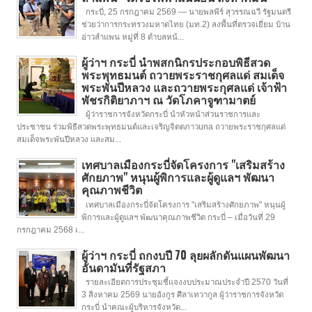
กระบี่, 25 กรกฎาคม 2569 — นายพลพีร์ สุวรรณฉวี รัฐมนตรี
ช่วยว่าการกระทรวงมหาดไทย (มท.2) ลงพื้นที่ตรวจเยี่ยม บ้าน
อ่าวลำแพน หมู่ที่ 8 ตำบลหน้...
ผู้ว่าฯ กระบี่ นำพสกนิกรประกอบพิธีสวด
พระพุทธมนต์ ถวายพระราชกุศลแด่ สมเด็จ
พระพันปีหลวง และถวายพระกุศลแด่ เจ้าฟ้า
พัชรกิติยาภาฯ ณ วัดโภคาจูฑามาตย์
ผู้ว่าราชการจังหวัดกระบี่ นำหัวหน้าส่วนราชการและ
ประชาชน ร่วมพิธีสวดพระพุทธมนต์และเจริญจิตตภาวuna ถวายพระราชกุศลแด่
สมเด็จพระพันปีหลวง และสม...
เทศบาลเมืองกระบี่จัดโครงการ "เสริมสร้าง
ศักยภาพ" หนุนผู้พิการและผู้ดูแลฯ พัฒนา
คุณภาพชีวิต
เทศบาลเมืองกระบี่จัดโครงการ "เสริมสร้างศักยภาพ" หนุนผู้
พิการและผู้ดูแลฯ พัฒนาคุณภาพชีวิต กระบี่ – เมื่อวันที่ 29
กรกฎาคม 2568 เ...
ผู้ว่าฯ กระบี่ ถกงบปี 70 ลุยผลักดันแผนพัฒนา
อันดามันที่รัฐสภา
รายละเอียดการประชุมชี้แจงงบประมาณประจำปี 2570 วันที่
3 สิงหาคม 2569 นายอังกูร ศีลาเทวากูล ผู้ว่าราชการจังหวัด
กระบี่ นำคณะผู้บริหารจังหวัด...