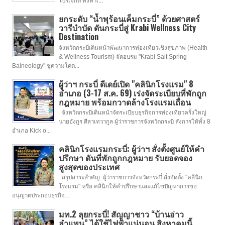
โปรเจกต์ ทั้งท่าเ...
ยกระดับ “น้ำพุร้อนเค็มกระบี่” ด้วยศาสตร์
วารีบำบัด ดันกระบี่สู่ Krabi Wellness City
Destination
จังหวัดกระบี่เดินหน้าพัฒนาการท่องเที่ยวเชิงสุขภาพ (Health
& Wellness Tourism) จัดอบรม "Krabi Salt Spring
Balneology" ชูความโดด...
ผู้ว่าฯ กระบี่ ดีเดย์เปิด "คลินิกโรงแรม" 8
อำเภอ (3-17 ส.ค. 69) เร่งจัดระเบียบที่พักถูก
กฎหมาย พร้อมกวาดล้างโรงแรมเถื่อน
จังหวัดกระบี่เดินหน้าจัดระเบียบธุรกิจการท่องเที่ยวครั้งใหญ่
นายอังกูร ศีลาเทวากูล ผู้ว่าราชการจังหวัดกระบี่ สั่งการให้ทั้ง 8
อำเภอ Kick o...
คลินิกโรงแรมกระบี่: ผู้ว่าฯ สั่งตั้งศูนย์ให้คำ
ปรึกษา ดันที่พักถูกกฎหมาย รับยอดจอง
สูงสุดของประเทศ
สรุปสาระสำคัญ: ผู้ว่าราชการจังหวัดกระบี่ สั่งจัดตั้ง "คลินิก
โรงแรม" หรือ คลินิกให้คำปรึกษาและแก้ไขปัญหาการขอ
อนุญาตประกอบธุรกิจ...
มท.2 ลุยกระบี่! สัญญาชาว “บ้านอ่าว
ลำแพน” ได้ใช้ไฟฟ้าแน่นอน สิงหาคมนี้