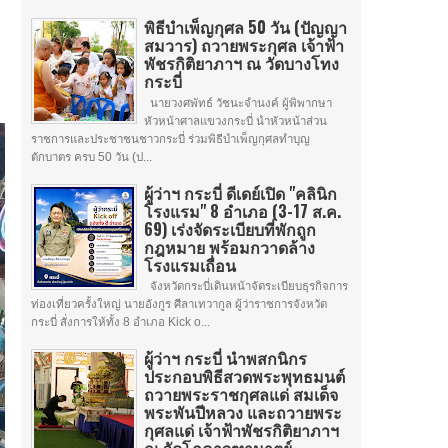
พิธีบำเพ็ญกุศล 50 วัน (ปัญญา
สมวาร) ถวายพระกุศล เจ้าฟ้า
พัชรกิติยาภาฯ ณ วัดบางโทง
กระบี่
นายวงศพัทธ์ วัชนะจำนงค์ ผู้พิพากษา
หัวหน้าศาลแขวงกระบี่ นำหัวหน้าส่วน
ราชการและประชาชนชาวกระบี่ ร่วมพิธีบำเพ็ญกุศลทำบุญ
ตักบาตร ครบ 50 วัน (ป...
ผู้ว่าฯ กระบี่ ดีเดย์เปิด "คลินิก
โรงแรม" 8 อำเภอ (3-17 ส.ค.
69) เร่งจัดระเบียบที่พักถูก
กฎหมาย พร้อมกวาดล้าง
โรงแรมเถื่อน
จังหวัดกระบี่เดินหน้าจัดระเบียบธุรกิจการ
ท่องเที่ยวครั้งใหญ่ นายอังกูร ศีลาเทวากูล ผู้ว่าราชการจังหวัด
กระบี่ สั่งการให้ทั้ง 8 อำเภอ Kick o...
ผู้ว่าฯ กระบี่ นำพสกนิกร
ประกอบพิธีสวดพระพุทธมนต์
ถวายพระราชกุศลแด่ สมเด็จ
พระพันปีหลวง และถวายพระ
กุศลแด่ เจ้าฟ้าพัชรกิติยาภาฯ