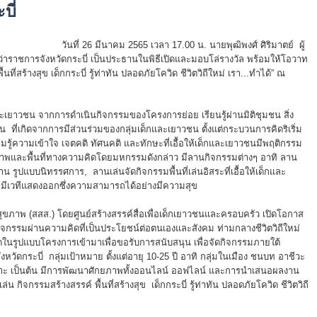
ะบี่
17.00 น. นายพุฒิพงศ์ ศิริมาตย์ ผู้
่าราชการจังหวัดกระบี่ เป็นประธานในพิธีเปิดและมอบโล่รางวัล พร้อมให้โอวาท
่สร้างสุข เด็กกระบี่ รู้ท่าทัน ปลอดภัยโควิด ชีวิตวิถีใหม่ เรา...ทำได้” ณ
ะเยาวชน จากการดำเนินกิจกรรมของโครงการย่อย เรียนรู้ผ่านมิติชุมชน สิ่ง
น ที่เกิดจากการมีส่วนร่วมของกลุ่มเด็กและเยาวชน ตั้งแต่กระบวนการคิดริเริ่ม
้ความเข้าใจ เจตคติ ทัศนคติ และทักษะที่เอื้อให้เด็กและเยาวชนมีพฤติกรรม
ายภาพและพื้นที่ทางความคิดโดยมหกรรมดังกล่าว มีลานกิจกรรมต่างๆ อาทิ ลาน
ูปแบบนิทรรศการ, ลานเล่นจัดกิจกรรมพื้นที่เล่นอิสระที่เอื้อให้เด็กและ
 มีเวทีแสดงออกซึ่งความสามารถได้อย่างมีความสุข
ขภาพ (สสส.) โดยศูนย์สร้างสรรค์สื่อเพื่อเด็กเยาวชนและครอบครัว เปิดโอกาส
รค์กิจกรรมผ่านความคิดที่เป็นประโยชน์ต่อตนเองและสังคม ท่ามกลางชีวิตวิถีใหม่
ในรูปแบบโครงการเข้ามาเพื่อขอรับการสนับสนุน เพื่อจัดกิจกรรมภายใต้
ัดกระบี่ กลุ่มเป้าหมาย ตั้งแต่อายุ 10-25 ปี อาทิ กลุ่มในเมือง ชนบท อาชีวะ
นาะ เป็นต้น มีการพัฒนาศักยภาพทั้งออนไลน์ ออฟไลน์ และการนำเสนอผลงาน
ล่น กิจกรรมสร้างสรรค์ พื้นที่สร้างสุข เด็กกระบี่ รู้ท่าทัน ปลอดภัยโควิด ชีวิตวิถี