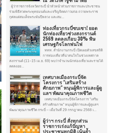
ณ วัดโภคาจูฑามาตย์
ผู้ว่าราชการจังหวัดกระบี่ นำหัวหน้าส่วนราชการและประชาชน
ร่วมพิธีสวดพระพุทธมนต์และเจริญจิตตภาวuna ถวายพระราช
กุศลแด่สมเด็จพระพันปีหลวง และสม...
ท่องเที่ยวกระบี่ซบเซา! ยอด
นักท่องเที่ยวช่วงสงกรานต์
2569 ลดลงเกือบ 30% พิษ
เศรษฐกิจโลกพ่นไฟ
ททท. สำนักงานกระบี่ เปิดเผยตัวเลขสถิติ
การท่องเที่ยวที่น่าสนใจในช่วงเทศกาล
สงกรานต์ (11–15 เม.ย. 69) พบว่าจำนวนนักท่องเที่ยวและรายได้
ลดลงอย...
เทศบาลเมืองกระบี่จัด
โครงการ "เสริมสร้าง
ศักยภาพ" หนุนผู้พิการและผู้ดู
แลฯ พัฒนาคุณภาพชีวิต
เทศบาลเมืองกระบี่จัดโครงการ "เสริม
สร้างศักยภาพ" หนุนผู้พิการและผู้ดูแลฯ
พัฒนาคุณภาพชีวิต กระบี่ – เมื่อวันที่ 29 กรกฎาคม 2568 เ...
ผู้ว่าฯ กระบี่ สั่งทุกส่วน
ราชการเร่งแก้ปัญหา
ประชาชนทุกมิติ เน้นย้ำ