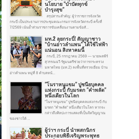
นโยบาย "บำบัดทุกข์
บำรุงสุข"
สรุปสาระสำคัญ: ผู้ว่าราชการจังหวัด
กระบี่ เป็นประธานการประชุมคณะกรมการจังหวัดกระบี่ ครั้งที่
7/2569 เน้นย้ำส่วนราชการขับเคลื่อนงานตามข้อสั...
มท.2 ลุยกระบี่! สัญญาชาว
“บ้านอ่าวลำแพน” ได้ใช้ไฟฟ้า
แน่นอน สิงหาคมนี้
กระบี่, 25 กรกฎาคม 2569 — นายพลพีร์
สุวรรณฉวี รัฐมนตรีช่วยว่าการกระทรวง
มหาดไทย (มท.2) ลงพื้นที่ตรวจเยี่ยม บ้าน
อ่าวลำแพน หมู่ที่ 8 ตำบลหน้...
"โนราหนูแขม" ปูชนียบุคคล
แห่งกระบี่ กับมรดก "คำพลัด"
หนึ่งเดียวในโลก
"โนราหนูแขม" ปูชนียบุคคลแห่งกระบี่ กับ
มรดก "คำพลัด" หนึ่งเดียวในโลก หากจะ
กล่าวถึงศิลปะการแสดงที่เป็นจิตวิญญาณ
ของชาวใต้ ...
ผู้ว่าฯ กระบี่ นำพสกนิกร
ประกอบพิธีเจริญพระพุทธ