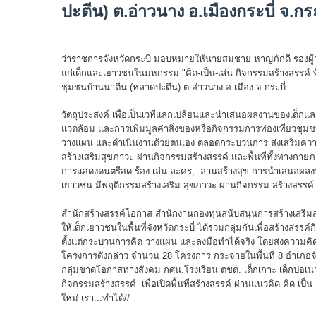
ปะตีน) ต.อ่าวนาง อ.เมืองกระบี่ จ.กร
วันที่ 26 มีนาคม 2565 เวลา 
ว่าราชการจังหวัดกระบี่ มอบหมายให้นายสมชาย หาญภักดี รองผู้ว
แก่เด็กและเยาวชนในมหกรรม "คิด-เป็น-เล่น กิจกรรมสร้างสรรค์ พื้นที
ชุมชนบ้านนาตีน (หลาดปะตีน) ต.อ่าวนาง อ.เมือง จ.กระบี่
วัตถุประสงค์ เพื่อเป็นเวทีแลกเปลี่ยนและนำเสนอผลงานของเด็กแล
แวดล้อม และการเพิ่มมูลค่าสิ่งของหรือกิจกรรมการท่องเที่ยวชุมช
วางแผน และดำเนินงานด้วยตนเอง ตลอดกระบวนการ ส่งเสริมความรู
สร้างเสริมสุขภาวะ ผ่านกิจกรรมสร้างสรรค์ และพื้นที่ทั้งทางก
การแสดงดนตรีสด ร้อง เล่น ละคร, ลานสร้างสุข การนำเสนอผลงาน ร
เยาวชน มีพฤติกรรมสร้างเสริม สุขภาวะ ผ่านกิจกรรม สร้างสรรค์
สำนักสร้างสรรค์โอกาส สำนักงานกองทุนสนับสนุนการสร้างเสริมสุ
ให้เด็กเยาวชนในพื้นที่จังหวัดกระบี่ ได้รวมกลุ่มกันเพื่อสร้างสร
ตั้งแต่กระบวนการคิด วางแผน และลงมือทำได้จริง โดยส่งความคิด
โครงการดังกล่าว จำนวน 28 โครงการ กระจายในพื้นที่ 8 อำเภอจังหว
กลุ่มขาดโอกาสทางสังคม กศน.โรงเรียน ตชด. เด็กเกาะ เด็กปอเ
กิจกรรมสร้างสรรค์ เพื่อเปิดพื้นที่สร้างสรรค์ ผ่านแนวคิด คิด เป็น เ
ใหม่ เรา...ทำได้//