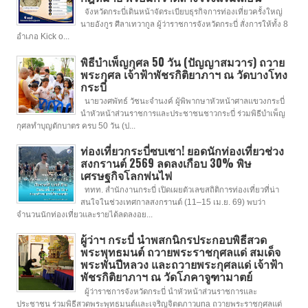
จังหวัดกระบี่เดินหน้าจัดระเบียบธุรกิจการท่องเที่ยวครั้งใหญ่
นายอังกูร ศีลาเทวากูล ผู้ว่าราชการจังหวัดกระบี่ สั่งการให้ทั้ง 8
อำเภอ Kick o...
พิธีบำเพ็ญกุศล 50 วัน (ปัญญาสมวาร) ถวาย
พระกุศล เจ้าฟ้าพัชรกิติยาภาฯ ณ วัดบางโทง
กระบี่
นายวงศพัทธ์ วัชนะจำนงค์ ผู้พิพากษาหัวหน้าศาลแขวงกระบี่
นำหัวหน้าส่วนราชการและประชาชนชาวกระบี่ ร่วมพิธีบำเพ็ญ
กุศลทำบุญตักบาตร ครบ 50 วัน (ป...
ท่องเที่ยวกระบี่ซบเซา! ยอดนักท่องเที่ยวช่วง
สงกรานต์ 2569 ลดลงเกือบ 30% พิษ
เศรษฐกิจโลกพ่นไฟ
ททท. สำนักงานกระบี่ เปิดเผยตัวเลขสถิติการท่องเที่ยวที่น่า
สนใจในช่วงเทศกาลสงกรานต์ (11–15 เม.ย. 69) พบว่า
จำนวนนักท่องเที่ยวและรายได้ลดลงอย...
ผู้ว่าฯ กระบี่ นำพสกนิกรประกอบพิธีสวด
พระพุทธมนต์ ถวายพระราชกุศลแด่ สมเด็จ
พระพันปีหลวง และถวายพระกุศลแด่ เจ้าฟ้า
พัชรกิติยาภาฯ ณ วัดโภคาจูฑามาตย์
ผู้ว่าราชการจังหวัดกระบี่ นำหัวหน้าส่วนราชการและ
ประชาชน ร่วมพิธีสวดพระพุทธมนต์และเจริญจิตตภาวuna ถวายพระราชกุศลแด่