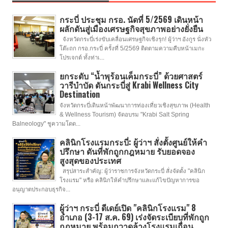
กระบี่ ประชุม กรอ. นัดที่ 5/2569 เดินหน้า
ผลักดันสู่เมืองเศรษฐกิจสุขภาพอย่างยั่งยืน
จังหวัดกระบี่เร่งขับเคลื่อนเศรษฐกิจเชิงรุก! ผู้ว่าฯ อังกูร นั่งหัว
โต๊ะถก กรอ.กระบี่ ครั้งที่ 5/2569 ติดตามความคืบหน้าเมกะ
โปรเจกต์ ทั้งท่าเ...
ยกระดับ “น้ำพุร้อนเค็มกระบี่” ด้วยศาสตร์
วารีบำบัด ดันกระบี่สู่ Krabi Wellness City
Destination
จังหวัดกระบี่เดินหน้าพัฒนาการท่องเที่ยวเชิงสุขภาพ (Health
& Wellness Tourism) จัดอบรม "Krabi Salt Spring
Balneology" ชูความโดด...
คลินิกโรงแรมกระบี่: ผู้ว่าฯ สั่งตั้งศูนย์ให้คำ
ปรึกษา ดันที่พักถูกกฎหมาย รับยอดจอง
สูงสุดของประเทศ
สรุปสาระสำคัญ: ผู้ว่าราชการจังหวัดกระบี่ สั่งจัดตั้ง "คลินิก
โรงแรม" หรือ คลินิกให้คำปรึกษาและแก้ไขปัญหาการขอ
อนุญาตประกอบธุรกิจ...
ผู้ว่าฯ กระบี่ ดีเดย์เปิด "คลินิกโรงแรม" 8
อำเภอ (3-17 ส.ค. 69) เร่งจัดระเบียบที่พักถูก
กฎหมาย พร้อมกวาดล้างโรงแรมเถื่อน