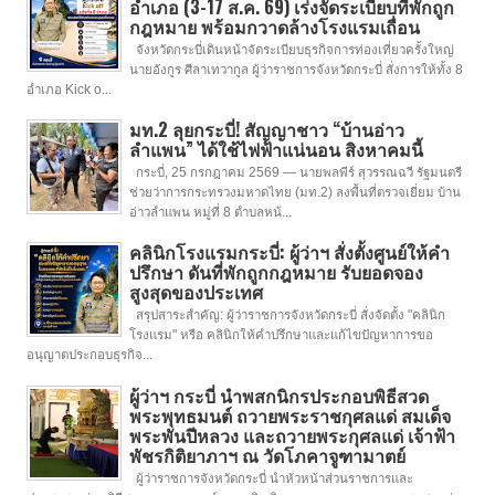
อำเภอ (3-17 ส.ค. 69) เร่งจัดระเบียบที่พักถูก
กฎหมาย พร้อมกวาดล้างโรงแรมเถื่อน
จังหวัดกระบี่เดินหน้าจัดระเบียบธุรกิจการท่องเที่ยวครั้งใหญ่
นายอังกูร ศีลาเทวากูล ผู้ว่าราชการจังหวัดกระบี่ สั่งการให้ทั้ง 8
อำเภอ Kick o...
มท.2 ลุยกระบี่! สัญญาชาว “บ้านอ่าว
ลำแพน” ได้ใช้ไฟฟ้าแน่นอน สิงหาคมนี้
กระบี่, 25 กรกฎาคม 2569 — นายพลพีร์ สุวรรณฉวี รัฐมนตรี
ช่วยว่าการกระทรวงมหาดไทย (มท.2) ลงพื้นที่ตรวจเยี่ยม บ้าน
อ่าวลำแพน หมู่ที่ 8 ตำบลหน้...
คลินิกโรงแรมกระบี่: ผู้ว่าฯ สั่งตั้งศูนย์ให้คำ
ปรึกษา ดันที่พักถูกกฎหมาย รับยอดจอง
สูงสุดของประเทศ
สรุปสาระสำคัญ: ผู้ว่าราชการจังหวัดกระบี่ สั่งจัดตั้ง "คลินิก
โรงแรม" หรือ คลินิกให้คำปรึกษาและแก้ไขปัญหาการขอ
อนุญาตประกอบธุรกิจ...
ผู้ว่าฯ กระบี่ นำพสกนิกรประกอบพิธีสวด
พระพุทธมนต์ ถวายพระราชกุศลแด่ สมเด็จ
พระพันปีหลวง และถวายพระกุศลแด่ เจ้าฟ้า
พัชรกิติยาภาฯ ณ วัดโภคาจูฑามาตย์
ผู้ว่าราชการจังหวัดกระบี่ นำหัวหน้าส่วนราชการและ