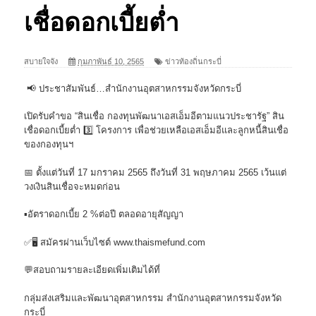
เชื่อดอกเบี้ยต่ำ
สบายใจจัง
กุมภาพันธ์ 10, 2565
ข่าวท้องถิ่นกระบี่
📢 ประชาสัมพันธ์…สำนักงานอุตสาหกรรมจังหวัดกระบี่
เปิดรับคำขอ “สินเชื่อ กองทุนพัฒนาเอสเอ็มอีตามแนวประชารัฐ” สิน
เชื่อดอกเบี้ยต่ำ 3️⃣ โครงการ เพื่อช่วยเหลือเอสเอ็มอีและลูกหนี้สินเชื่อ
ของกองทุนฯ
📅 ตั้งแต่วันที่ 17 มกราคม 2565 ถึงวันที่ 31 พฤษภาคม 2565 เว้นแต่
วงเงินสินเชื่อจะหมดก่อน
▪️อัตราดอกเบี้ย 2 %ต่อปี ตลอดอายุสัญญา
✅🖥 สมัครผ่านเว็บไซต์ www.thaismefund.com
💬สอบถามรายละเอียดเพิ่มเติมได้ที่
กลุ่มส่งเสริมและพัฒนาอุตสาหกรรม สำนักงานอุตสาหกรรมจังหวัด
กระบี่