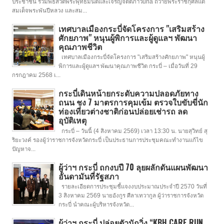
ประชาชน ร่วมพิธีสวดพระพุทธมนต์และเจริญจิตตภาวuna ถวายพระราชกุศลแด่
สมเด็จพระพันปีหลวง และสม...
เทศบาลเมืองกระบี่จัดโครงการ "เสริมสร้าง
ศักยภาพ" หนุนผู้พิการและผู้ดูแลฯ พัฒนา
คุณภาพชีวิต
เทศบาลเมืองกระบี่จัดโครงการ "เสริมสร้างศักยภาพ" หนุนผู้
พิการและผู้ดูแลฯ พัฒนาคุณภาพชีวิต กระบี่ – เมื่อวันที่ 29
กรกฎาคม 2568 เ...
กระบี่เดินหน้ายกระดับความปลอดภัยทาง
ถนน ชง 7 มาตรการคุมเข้ม ตรวจใบขับขี่นัก
ท่องเที่ยวต่างชาติก่อนปล่อยเช่ารถ ลด
อุบัติเหตุ
กระบี่ – วันนี้ (4 สิงหาคม 2569) เวลา 13:30 น. นายสุวิทย์ สุ
ริยะวงค์ รองผู้ว่าราชการจังหวัดกระบี่ เป็นประธานการประชุมคณะทำงานแก้ไข
ปัญหาจ...
ผู้ว่าฯ กระบี่ ถกงบปี 70 ลุยผลักดันแผนพัฒนา
อันดามันที่รัฐสภา
รายละเอียดการประชุมชี้แจงงบประมาณประจำปี 2570 วันที่
3 สิงหาคม 2569 นายอังกูร ศีลาเทวากูล ผู้ว่าราชการจังหวัด
กระบี่ นำคณะผู้บริหารจังหวัด...
ผู้ว่าฯ กระบี่ ปล่อยตัวนักวิ่ง “KBH CARE RUN