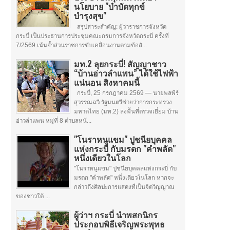
นโยบาย "บำบัดทุกข์
บำรุงสุข"
สรุปสาระสำคัญ: ผู้ว่าราชการจังหวัด
กระบี่ เป็นประธานการประชุมคณะกรมการจังหวัดกระบี่ ครั้งที่
7/2569 เน้นย้ำส่วนราชการขับเคลื่อนงานตามข้อสั...
มท.2 ลุยกระบี่! สัญญาชาว
“บ้านอ่าวลำแพน” ได้ใช้ไฟฟ้า
แน่นอน สิงหาคมนี้
กระบี่, 25 กรกฎาคม 2569 — นายพลพีร์
สุวรรณฉวี รัฐมนตรีช่วยว่าการกระทรวง
มหาดไทย (มท.2) ลงพื้นที่ตรวจเยี่ยม บ้าน
อ่าวลำแพน หมู่ที่ 8 ตำบลหน้...
"โนราหนูแขม" ปูชนียบุคคล
แห่งกระบี่ กับมรดก "คำพลัด"
หนึ่งเดียวในโลก
"โนราหนูแขม" ปูชนียบุคคลแห่งกระบี่ กับ
มรดก "คำพลัด" หนึ่งเดียวในโลก หากจะ
กล่าวถึงศิลปะการแสดงที่เป็นจิตวิญญาณ
ของชาวใต้ ...
ผู้ว่าฯ กระบี่ นำพสกนิกร
ประกอบพิธีเจริญพระพุทธ