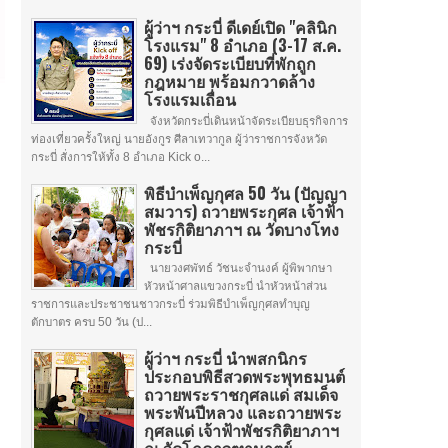
ผู้ว่าฯ กระบี่ ดีเดย์เปิด "คลินิก
โรงแรม" 8 อำเภอ (3-17 ส.ค.
69) เร่งจัดระเบียบที่พักถูก
กฎหมาย พร้อมกวาดล้าง
โรงแรมเถื่อน
จังหวัดกระบี่เดินหน้าจัดระเบียบธุรกิจการ
ท่องเที่ยวครั้งใหญ่ นายอังกูร ศีลาเทวากูล ผู้ว่าราชการจังหวัด
กระบี่ สั่งการให้ทั้ง 8 อำเภอ Kick o...
พิธีบำเพ็ญกุศล 50 วัน (ปัญญา
สมวาร) ถวายพระกุศล เจ้าฟ้า
พัชรกิติยาภาฯ ณ วัดบางโทง
กระบี่
นายวงศพัทธ์ วัชนะจำนงค์ ผู้พิพากษา
หัวหน้าศาลแขวงกระบี่ นำหัวหน้าส่วน
ราชการและประชาชนชาวกระบี่ ร่วมพิธีบำเพ็ญกุศลทำบุญ
ตักบาตร ครบ 50 วัน (ป...
ผู้ว่าฯ กระบี่ นำพสกนิกร
ประกอบพิธีสวดพระพุทธมนต์
ถวายพระราชกุศลแด่ สมเด็จ
พระพันปีหลวง และถวายพระ
กุศลแด่ เจ้าฟ้าพัชรกิติยาภาฯ