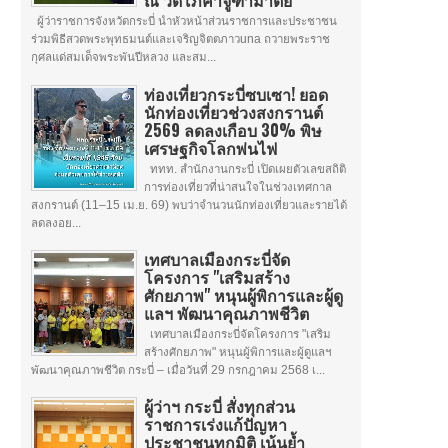
ณ วัดโภคาจูฑามาตย์
ผู้ว่าราชการจังหวัดกระบี่ นำหัวหน้าส่วนราชการและประชาชน
ร่วมพิธีสวดพระพุทธมนต์และเจริญจิตตภาวuna ถวายพระราช
กุศลแด่สมเด็จพระพันปีหลวง และสม...
ท่องเที่ยวกระบี่ซบเซา! ยอด
นักท่องเที่ยวช่วงสงกรานต์
2569 ลดลงเกือบ 30% พิษ
เศรษฐกิจโลกพ่นไฟ
ททท. สำนักงานกระบี่ เปิดเผยตัวเลขสถิติ
การท่องเที่ยวที่น่าสนใจในช่วงเทศกาล
สงกรานต์ (11–15 เม.ย. 69) พบว่าจำนวนนักท่องเที่ยวและรายได้
ลดลงอย...
เทศบาลเมืองกระบี่จัด
โครงการ "เสริมสร้าง
ศักยภาพ" หนุนผู้พิการและผู้ดู
แลฯ พัฒนาคุณภาพชีวิต
เทศบาลเมืองกระบี่จัดโครงการ "เสริม
สร้างศักยภาพ" หนุนผู้พิการและผู้ดูแลฯ
พัฒนาคุณภาพชีวิต กระบี่ – เมื่อวันที่ 29 กรกฎาคม 2568 เ...
ผู้ว่าฯ กระบี่ สั่งทุกส่วน
ราชการเร่งแก้ปัญหา
ประชาชนทุกมิติ เน้นย้ำ