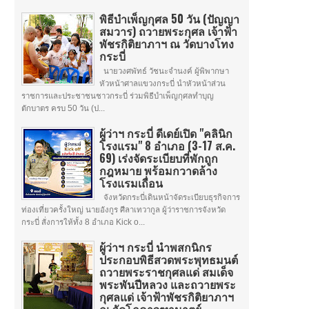
พิธีบำเพ็ญกุศล 50 วัน (ปัญญา
สมวาร) ถวายพระกุศล เจ้าฟ้า
พัชรกิติยาภาฯ ณ วัดบางโทง
กระบี่
นายวงศพัทธ์ วัชนะจำนงค์ ผู้พิพากษา
หัวหน้าศาลแขวงกระบี่ นำหัวหน้าส่วน
ราชการและประชาชนชาวกระบี่ ร่วมพิธีบำเพ็ญกุศลทำบุญ
ตักบาตร ครบ 50 วัน (ป...
ผู้ว่าฯ กระบี่ ดีเดย์เปิด "คลินิก
โรงแรม" 8 อำเภอ (3-17 ส.ค.
69) เร่งจัดระเบียบที่พักถูก
กฎหมาย พร้อมกวาดล้าง
โรงแรมเถื่อน
จังหวัดกระบี่เดินหน้าจัดระเบียบธุรกิจการ
ท่องเที่ยวครั้งใหญ่ นายอังกูร ศีลาเทวากูล ผู้ว่าราชการจังหวัด
กระบี่ สั่งการให้ทั้ง 8 อำเภอ Kick o...
ผู้ว่าฯ กระบี่ นำพสกนิกร
ประกอบพิธีสวดพระพุทธมนต์
ถวายพระราชกุศลแด่ สมเด็จ
พระพันปีหลวง และถวายพระ
กุศลแด่ เจ้าฟ้าพัชรกิติยาภาฯ