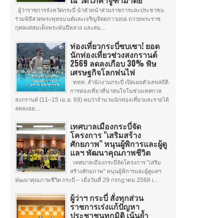
ณ วัดโภคาจูฑามาตย์
ผู้ว่าราชการจังหวัดกระบี่ นำหัวหน้าส่วนราชการและประชาชน
ร่วมพิธีสวดพระพุทธมนต์และเจริญจิตตภาวuna ถวายพระราช
กุศลแด่สมเด็จพระพันปีหลวง และสม...
ท่องเที่ยวกระบี่ซบเซา! ยอด
นักท่องเที่ยวช่วงสงกรานต์
2569 ลดลงเกือบ 30% พิษ
เศรษฐกิจโลกพ่นไฟ
ททท. สำนักงานกระบี่ เปิดเผยตัวเลขสถิติ
การท่องเที่ยวที่น่าสนใจในช่วงเทศกาล
สงกรานต์ (11–15 เม.ย. 69) พบว่าจำนวนนักท่องเที่ยวและรายได้
ลดลงอย...
เทศบาลเมืองกระบี่จัด
โครงการ "เสริมสร้าง
ศักยภาพ" หนุนผู้พิการและผู้ดู
แลฯ พัฒนาคุณภาพชีวิต
เทศบาลเมืองกระบี่จัดโครงการ "เสริม
สร้างศักยภาพ" หนุนผู้พิการและผู้ดูแลฯ
พัฒนาคุณภาพชีวิต กระบี่ – เมื่อวันที่ 29 กรกฎาคม 2568 เ...
ผู้ว่าฯ กระบี่ สั่งทุกส่วน
ราชการเร่งแก้ปัญหา
ประชาชนทุกมิติ เน้นย้ำ