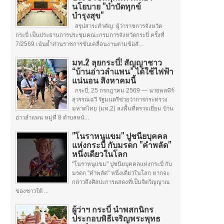
นโยบาย "บำบัดทุกข์
บำรุงสุข"
สรุปสาระสำคัญ: ผู้ว่าราชการจังหวัด
กระบี่ เป็นประธานการประชุมคณะกรมการจังหวัดกระบี่ ครั้งที่
7/2569 เน้นย้ำส่วนราชการขับเคลื่อนงานตามข้อสั...
มท.2 ลุยกระบี่! สัญญาชาว
“บ้านอ่าวลำแพน” ได้ใช้ไฟฟ้า
แน่นอน สิงหาคมนี้
กระบี่, 25 กรกฎาคม 2569 — นายพลพีร์
สุวรรณฉวี รัฐมนตรีช่วยว่าการกระทรวง
มหาดไทย (มท.2) ลงพื้นที่ตรวจเยี่ยม บ้าน
อ่าวลำแพน หมู่ที่ 8 ตำบลหน้...
"โนราหนูแขม" ปูชนียบุคคล
แห่งกระบี่ กับมรดก "คำพลัด"
หนึ่งเดียวในโลก
"โนราหนูแขม" ปูชนียบุคคลแห่งกระบี่ กับ
มรดก "คำพลัด" หนึ่งเดียวในโลก หากจะ
กล่าวถึงศิลปะการแสดงที่เป็นจิตวิญญาณ
ของชาวใต้ ...
ผู้ว่าฯ กระบี่ นำพสกนิกร
ประกอบพิธีเจริญพระพุทธ