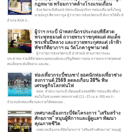
กฎหมาย พร้อมกวาดล้างโรงแรมเถื่อน
จังหวัดกระบี่เดินหน้าจัดระเบียบธุรกิจการท่องเที่ยวครั้งใหญ่
นายอังกูร ศีลาเทวากูล ผู้ว่าราชการจังหวัดกระบี่ สั่งการให้ทั้ง 8
อำเภอ Kick o...
ผู้ว่าฯ กระบี่ นำพสกนิกรประกอบพิธีสวด
พระพุทธมนต์ ถวายพระราชกุศลแด่ สมเด็จ
พระพันปีหลวง และถวายพระกุศลแด่ เจ้าฟ้า
พัชรกิติยาภาฯ ณ วัดโภคาจูฑามาตย์
ผู้ว่าราชการจังหวัดกระบี่ นำหัวหน้าส่วนราชการและ
ประชาชน ร่วมพิธีสวดพระพุทธมนต์และเจริญจิตตภาวuna ถวายพระราชกุศลแด่
สมเด็จพระพันปีหลวง และสม...
ท่องเที่ยวกระบี่ซบเซา! ยอดนักท่องเที่ยวช่วง
สงกรานต์ 2569 ลดลงเกือบ 30% พิษ
เศรษฐกิจโลกพ่นไฟ
ททท. สำนักงานกระบี่ เปิดเผยตัวเลขสถิติการท่องเที่ยวที่น่า
สนใจในช่วงเทศกาลสงกรานต์ (11–15 เม.ย. 69) พบว่า
จำนวนนักท่องเที่ยวและรายได้ลดลงอย...
เทศบาลเมืองกระบี่จัดโครงการ "เสริมสร้าง
ศักยภาพ" หนุนผู้พิการและผู้ดูแลฯ พัฒนา
คุณภาพชีวิต
เทศบาลเมืองกระบี่จัดโครงการ "เสริมสร้างศักยภาพ" หนุนผู้