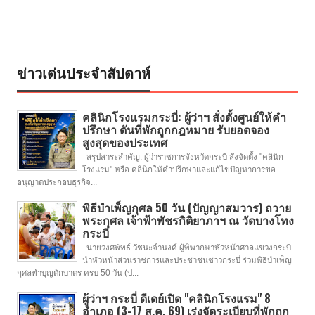
ข่าวเด่นประจำสัปดาห์
คลินิกโรงแรมกระบี่: ผู้ว่าฯ สั่งตั้งศูนย์ให้คำ
ปรึกษา ดันที่พักถูกกฎหมาย รับยอดจอง
สูงสุดของประเทศ
สรุปสาระสำคัญ: ผู้ว่าราชการจังหวัดกระบี่ สั่งจัดตั้ง "คลินิก
โรงแรม" หรือ คลินิกให้คำปรึกษาและแก้ไขปัญหาการขอ
อนุญาตประกอบธุรกิจ...
พิธีบำเพ็ญกุศล 50 วัน (ปัญญาสมวาร) ถวาย
พระกุศล เจ้าฟ้าพัชรกิติยาภาฯ ณ วัดบางโทง
กระบี่
นายวงศพัทธ์ วัชนะจำนงค์ ผู้พิพากษาหัวหน้าศาลแขวงกระบี่
นำหัวหน้าส่วนราชการและประชาชนชาวกระบี่ ร่วมพิธีบำเพ็ญ
กุศลทำบุญตักบาตร ครบ 50 วัน (ป...
ผู้ว่าฯ กระบี่ ดีเดย์เปิด "คลินิกโรงแรม" 8
อำเภอ (3-17 ส.ค. 69) เร่งจัดระเบียบที่พักถูก