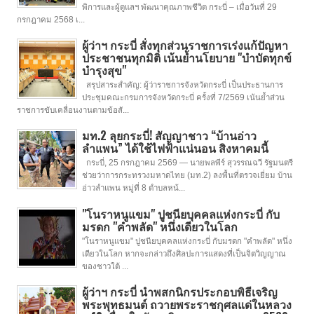
พิการและผู้ดูแลฯ พัฒนาคุณภาพชีวิต กระบี่ – เมื่อวันที่ 29
กรกฎาคม 2568 เ...
ผู้ว่าฯ กระบี่ สั่งทุกส่วนราชการเร่งแก้ปัญหา
ประชาชนทุกมิติ เน้นย้ำนโยบาย "บำบัดทุกข์
บำรุงสุข"
สรุปสาระสำคัญ: ผู้ว่าราชการจังหวัดกระบี่ เป็นประธานการ
ประชุมคณะกรมการจังหวัดกระบี่ ครั้งที่ 7/2569 เน้นย้ำส่วน
ราชการขับเคลื่อนงานตามข้อสั...
มท.2 ลุยกระบี่! สัญญาชาว “บ้านอ่าว
ลำแพน” ได้ใช้ไฟฟ้าแน่นอน สิงหาคมนี้
กระบี่, 25 กรกฎาคม 2569 — นายพลพีร์ สุวรรณฉวี รัฐมนตรี
ช่วยว่าการกระทรวงมหาดไทย (มท.2) ลงพื้นที่ตรวจเยี่ยม บ้าน
อ่าวลำแพน หมู่ที่ 8 ตำบลหน้...
"โนราหนูแขม" ปูชนียบุคคลแห่งกระบี่ กับ
มรดก "คำพลัด" หนึ่งเดียวในโลก
"โนราหนูแขม" ปูชนียบุคคลแห่งกระบี่ กับมรดก "คำพลัด" หนึ่ง
เดียวในโลก หากจะกล่าวถึงศิลปะการแสดงที่เป็นจิตวิญญาณ
ของชาวใต้ ...
ผู้ว่าฯ กระบี่ นำพสกนิกรประกอบพิธีเจริญ
พระพุทธมนต์ ถวายพระราชกุศลแด่ในหลวง