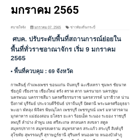
มกราคม 2565
สบายใจจัง
มกราคม 07, 2565
ข่าวท้องถิ่นกระบี่
ศบค. ปรับระดับพื้นที่สถานการณ์ย่อยใน
พื้นที่ทั่วราชอาณาจักร เริ่ม 9 มกราคม
2565
• พื้นที่ควบคุม : 69 จังหวัด
กาพสินธุ์ กำแพงเพชร ขอนแก่น จันทบุรี ฉะเชิงเทรา ชุมพร ชัยนาท
ชัยภูมิ เชียงราย เชียงใหม่ ตรัง ตราด ตาก นครนายก นครปฐม
นครพนม นครราชสีมา นครศรีธรรมราช นครสวรรค์ นราธิวาส น่าน
บึงกาฬ บุรีรัมย์ ประจวบคีรีขันธ์ ปราจีนบุรี ปัตตานี พระนครศรีอยุธยา
พะเยา พัทลุง พิจิตร พิษณุโลก เพชรบุรี เพชรบูรณ์ แพร่ มหาสารคาม
มุกดาหาร แม่ฮ่องสอน ยโสธร ยะลา ร้อยเอ็ด ระนอง ระยอง ราชบุรี
ลพบุรี ลำปาง ลำพูน เลย ศรีสะเกษ สกลนคร สงขลา สตูล
สมุทรปราการ สมุทรสงคราม สมุทรสาคร สระแก้ว สระบุรี สิงห์บุรี
สุโขทัย สุพรรณบุรี สุราษฎร์ธานี สุรินทร์ หนองคาย หนองบัวลำภู