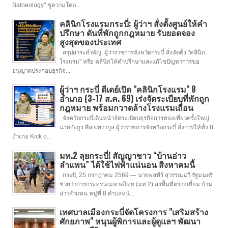
Balneology" ชูความโดด...
คลินิกโรงแรมกระบี่: ผู้ว่าฯ สั่งตั้งศูนย์ให้คำ
ปรึกษา ดันที่พักถูกกฎหมาย รับยอดจอง
สูงสุดของประเทศ
สรุปสาระสำคัญ: ผู้ว่าราชการจังหวัดกระบี่ สั่งจัดตั้ง "คลินิก
โรงแรม" หรือ คลินิกให้คำปรึกษาและแก้ไขปัญหาการขอ
อนุญาตประกอบธุรกิจ...
ผู้ว่าฯ กระบี่ ดีเดย์เปิด "คลินิกโรงแรม" 8
อำเภอ (3-17 ส.ค. 69) เร่งจัดระเบียบที่พักถูก
กฎหมาย พร้อมกวาดล้างโรงแรมเถื่อน
จังหวัดกระบี่เดินหน้าจัดระเบียบธุรกิจการท่องเที่ยวครั้งใหญ่
นายอังกูร ศีลาเทวากูล ผู้ว่าราชการจังหวัดกระบี่ สั่งการให้ทั้ง 8
อำเภอ Kick o...
มท.2 ลุยกระบี่! สัญญาชาว “บ้านอ่าว
ลำแพน” ได้ใช้ไฟฟ้าแน่นอน สิงหาคมนี้
กระบี่, 25 กรกฎาคม 2569 — นายพลพีร์ สุวรรณฉวี รัฐมนตรี
ช่วยว่าการกระทรวงมหาดไทย (มท.2) ลงพื้นที่ตรวจเยี่ยม บ้าน
อ่าวลำแพน หมู่ที่ 8 ตำบลหน้...
เทศบาลเมืองกระบี่จัดโครงการ "เสริมสร้าง
ศักยภาพ" หนุนผู้พิการและผู้ดูแลฯ พัฒนา