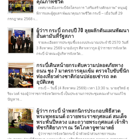
คุณภาพชีวิต
เทศบาลเมืองกระบี่จัดโครงการ "เสริมสร้างศักยภาพ" หนุนผู้
พิการและผู้ดูแลฯ พัฒนาคุณภาพชีวิต กระบี่ – เมื่อวันที่ 29
กรกฎาคม 2568 เ...
ผู้ว่าฯ กระบี่ ถกงบปี 70 ลุยผลักดันแผนพัฒนา
อันดามันที่รัฐสภา
รายละเอียดการประชุมชี้แจงงบประมาณประจำปี 2570 วันที่
3 สิงหาคม 2569 นายอังกูร ศีลาเทวากูล ผู้ว่าราชการจังหวัด
กระบี่ นำคณะผู้บริหารจังหวัด...
กระบี่เดินหน้ายกระดับความปลอดภัยทาง
ถนน ชง 7 มาตรการคุมเข้ม ตรวจใบขับขี่นัก
ท่องเที่ยวต่างชาติก่อนปล่อยเช่ารถ ลด
อุบัติเหตุ
กระบี่ – วันนี้ (4 สิงหาคม 2569) เวลา 13:30 น. นายสุวิทย์ สุ
ริยะวงค์ รองผู้ว่าราชการจังหวัดกระบี่ เป็นประธานการประชุมคณะทำงานแก้ไข
ปัญหาจ...
ผู้ว่าฯ กระบี่ นำพสกนิกรประกอบพิธีสวด
พระพุทธมนต์ ถวายพระราชกุศลแด่ สมเด็จ
พระพันปีหลวง และถวายพระกุศลแด่ เจ้าฟ้า
พัชรกิติยาภาฯ ณ วัดโภคาจูฑามาตย์
ผู้ว่าราชการจังหวัดกระบี่ นำหัวหน้าส่วนราชการและ