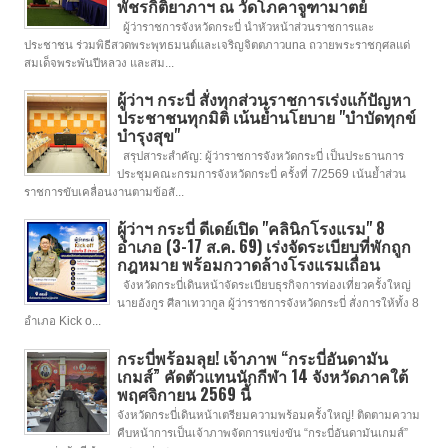
พัชรกิติยาภาฯ ณ วัดโภคาจูฑามาตย์
ผู้ว่าราชการจังหวัดกระบี่ นำหัวหน้าส่วนราชการและ
ประชาชน ร่วมพิธีสวดพระพุทธมนต์และเจริญจิตตภาวuna ถวายพระราชกุศลแด่
สมเด็จพระพันปีหลวง และสม...
ผู้ว่าฯ กระบี่ สั่งทุกส่วนราชการเร่งแก้ปัญหา
ประชาชนทุกมิติ เน้นย้ำนโยบาย "บำบัดทุกข์
บำรุงสุข"
สรุปสาระสำคัญ: ผู้ว่าราชการจังหวัดกระบี่ เป็นประธานการ
ประชุมคณะกรมการจังหวัดกระบี่ ครั้งที่ 7/2569 เน้นย้ำส่วน
ราชการขับเคลื่อนงานตามข้อสั...
ผู้ว่าฯ กระบี่ ดีเดย์เปิด "คลินิกโรงแรม" 8
อำเภอ (3-17 ส.ค. 69) เร่งจัดระเบียบที่พักถูก
กฎหมาย พร้อมกวาดล้างโรงแรมเถื่อน
จังหวัดกระบี่เดินหน้าจัดระเบียบธุรกิจการท่องเที่ยวครั้งใหญ่
นายอังกูร ศีลาเทวากูล ผู้ว่าราชการจังหวัดกระบี่ สั่งการให้ทั้ง 8
อำเภอ Kick o...
กระบี่พร้อมลุย! เจ้าภาพ “กระบี่อันดามัน
เกมส์” คัดตัวแทนนักกีฬา 14 จังหวัดภาคใต้
พฤศจิกายน 2569 นี้
จังหวัดกระบี่เดินหน้าเตรียมความพร้อมครั้งใหญ่! ติดตามความ
คืบหน้าการเป็นเจ้าภาพจัดการแข่งขัน “กระบี่อันดามันเกมส์”