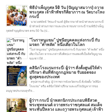
พิธีบำเพ็ญกุศล 50 วัน (ปัญญาสมวาร) ถวาย
พระกุศล เจ้าฟ้าพัชรกิติยาภาฯ ณ วัดบางโทง
กระบี่
นายวงศพัทธ์ วัชนะจำนงค์ ผู้พิพากษาหัวหน้าศาลแขวงกระบี่
นำหัวหน้าส่วนราชการและประชาชนชาวกระบี่ ร่วมพิธีบำเพ็ญ
กุศลทำบุญตักบาตร ครบ 50 วัน (ป...
"โนราหนูแขม" ปูชนียบุคคลแห่งกระบี่ กับ
มรดก "คำพลัด" หนึ่งเดียวในโลก
"โนราหนูแขม" ปูชนียบุคคลแห่งกระบี่ กับมรดก "คำพลัด" หนึ่ง
เดียวในโลก หากจะกล่าวถึงศิลปะการแสดงที่เป็นจิตวิญญาณ
ของชาวใต้ ...
คลินิกโรงแรมกระบี่: ผู้ว่าฯ สั่งตั้งศูนย์ให้คำ
ปรึกษา ดันที่พักถูกกฎหมาย รับยอดจอง
สูงสุดของประเทศ
สรุปสาระสำคัญ: ผู้ว่าราชการจังหวัดกระบี่ สั่งจัดตั้ง "คลินิก
โรงแรม" หรือ คลินิกให้คำปรึกษาและแก้ไขปัญหาการขอ
อนุญาตประกอบธุรกิจ...
ผู้ว่าฯ กระบี่ นำพสกนิกรประกอบพิธีสวด
พระพุทธมนต์ ถวายพระราชกุศลแด่ สมเด็จ
พระพันปีหลวง และถวายพระกุศลแด่ เจ้าฟ้า