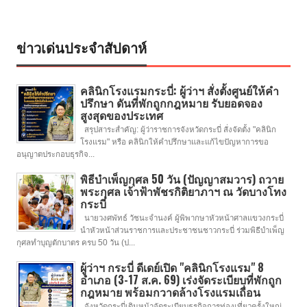
ข่าวเด่นประจำสัปดาห์
คลินิกโรงแรมกระบี่: ผู้ว่าฯ สั่งตั้งศูนย์ให้คำ
ปรึกษา ดันที่พักถูกกฎหมาย รับยอดจอง
สูงสุดของประเทศ
สรุปสาระสำคัญ: ผู้ว่าราชการจังหวัดกระบี่ สั่งจัดตั้ง "คลินิก
โรงแรม" หรือ คลินิกให้คำปรึกษาและแก้ไขปัญหาการขอ
อนุญาตประกอบธุรกิจ...
พิธีบำเพ็ญกุศล 50 วัน (ปัญญาสมวาร) ถวาย
พระกุศล เจ้าฟ้าพัชรกิติยาภาฯ ณ วัดบางโทง
กระบี่
นายวงศพัทธ์ วัชนะจำนงค์ ผู้พิพากษาหัวหน้าศาลแขวงกระบี่
นำหัวหน้าส่วนราชการและประชาชนชาวกระบี่ ร่วมพิธีบำเพ็ญ
กุศลทำบุญตักบาตร ครบ 50 วัน (ป...
ผู้ว่าฯ กระบี่ ดีเดย์เปิด "คลินิกโรงแรม" 8
อำเภอ (3-17 ส.ค. 69) เร่งจัดระเบียบที่พักถูก
กฎหมาย พร้อมกวาดล้างโรงแรมเถื่อน
จังหวัดกระบี่เดินหน้าจัดระเบียบธุรกิจการท่องเที่ยวครั้งใหญ่