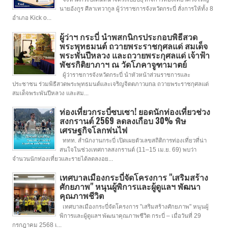
นายอังกูร ศีลาเทวากูล ผู้ว่าราชการจังหวัดกระบี่ สั่งการให้ทั้ง 8
อำเภอ Kick o...
ผู้ว่าฯ กระบี่ นำพสกนิกรประกอบพิธีสวด
พระพุทธมนต์ ถวายพระราชกุศลแด่ สมเด็จ
พระพันปีหลวง และถวายพระกุศลแด่ เจ้าฟ้า
พัชรกิติยาภาฯ ณ วัดโภคาจูฑามาตย์
ผู้ว่าราชการจังหวัดกระบี่ นำหัวหน้าส่วนราชการและ
ประชาชน ร่วมพิธีสวดพระพุทธมนต์และเจริญจิตตภาวuna ถวายพระราชกุศลแด่
สมเด็จพระพันปีหลวง และสม...
ท่องเที่ยวกระบี่ซบเซา! ยอดนักท่องเที่ยวช่วง
สงกรานต์ 2569 ลดลงเกือบ 30% พิษ
เศรษฐกิจโลกพ่นไฟ
ททท. สำนักงานกระบี่ เปิดเผยตัวเลขสถิติการท่องเที่ยวที่น่า
สนใจในช่วงเทศกาลสงกรานต์ (11–15 เม.ย. 69) พบว่า
จำนวนนักท่องเที่ยวและรายได้ลดลงอย...
เทศบาลเมืองกระบี่จัดโครงการ "เสริมสร้าง
ศักยภาพ" หนุนผู้พิการและผู้ดูแลฯ พัฒนา
คุณภาพชีวิต
เทศบาลเมืองกระบี่จัดโครงการ "เสริมสร้างศักยภาพ" หนุนผู้
พิการและผู้ดูแลฯ พัฒนาคุณภาพชีวิต กระบี่ – เมื่อวันที่ 29
กรกฎาคม 2568 เ...