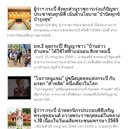
ผู้ว่าฯ กระบี่ สั่งทุกส่วนราชการเร่งแก้ปัญหา
ประชาชนทุกมิติ เน้นย้ำนโยบาย "บำบัดทุกข์
บำรุงสุข"
สรุปสาระสำคัญ: ผู้ว่าราชการจังหวัดกระบี่ เป็นประธานการ
ประชุมคณะกรมการจังหวัดกระบี่ ครั้งที่ 7/2569 เน้นย้ำส่วน
ราชการขับเคลื่อนงานตามข้อสั...
มท.2 ลุยกระบี่! สัญญาชาว “บ้านอ่าว
ลำแพน” ได้ใช้ไฟฟ้าแน่นอน สิงหาคมนี้
กระบี่, 25 กรกฎาคม 2569 — นายพลพีร์ สุวรรณฉวี รัฐมนตรี
ช่วยว่าการกระทรวงมหาดไทย (มท.2) ลงพื้นที่ตรวจเยี่ยม บ้าน
อ่าวลำแพน หมู่ที่ 8 ตำบลหน้...
"โนราหนูแขม" ปูชนียบุคคลแห่งกระบี่ กับ
มรดก "คำพลัด" หนึ่งเดียวในโลก
"โนราหนูแขม" ปูชนียบุคคลแห่งกระบี่ กับมรดก "คำพลัด" หนึ่ง
เดียวในโลก หากจะกล่าวถึงศิลปะการแสดงที่เป็นจิตวิญญาณ
ของชาวใต้ ...
ผู้ว่าฯ กระบี่ นำพสกนิกรประกอบพิธีเจริญ
พระพุทธมนต์ ถวายพระราชกุศลแด่ในหลวง
ร.10 เนื่องในวันเฉลิมพระชนมพรรษา 2569
เมื่อวันที่ 28 กรกฎาคม 2569 เวลา 14:00 น. นายอังกูร ศีลา